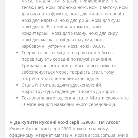
м’яса, ніж для зняття шкур, ніж філейний, ніж
тесак, шеф-ножі, японські ножі, ножі Сантоку, ножі
для овочів та фруктів, ножі для чищення овочів,
ножі для нарізки, ножі для риби, ножі для суші,
ножі для хліба, ножі для томатів, ножі
кондитерські, ножі для хамону, ножі для сиру,
ножі для масла, ножі для шаурми, ножі
карбовочні, устричні ножі, ножі HACCP.
Твердість леза і міцність краю ножів Arcos
перевищують середні по галузі значення.
Тривала гострота ножа і його зносостійкість
забезпечується через твердість сталі, тому
потреба в заточенні виникає рідше.
Сталь Nitrum, завдяки удосконаленій
мікроструктурі, підвищує стійкість до корозії.
Технологія виготовлення стали Nitrum екологічна
і безпечна для навколишнього середовища.
➤
Де купити кухонні ножі
серії «2900»
ТМ Arcos?
Купити Аркос ножі серії 2900 можна в нашому
офіційному інтернет-магазині ножів arcos.com.ua. Ми з