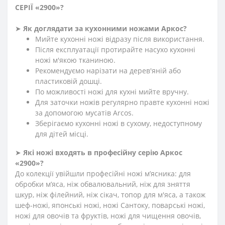
СЕРІЇ «2900»
?
➤
Як доглядати за кухонними ножами Аркос?
Мийте кухонні ножі відразу після використання.
Після експлуатації протирайте насухо кухонні
ножі м'якою тканиною.
Рекомендуємо нарізати на дерев'яній або
пластиковій дошці.
По можливості ножі для кухні мийте вручну.
Для заточки ножів регулярно правте кухонні ножі
за допомогою мусатів Arcos.
Зберігаємо кухонні ножі в сухому, недоступному
для дітей місці.
➤
Які ножі входять в професійну серію Аркос
«2900»?
До колекції увійшли професійні ножі м’ясника: для
обробки м’яса, ніж обвалювальний, ніж для зняття
шкур, ніж філейний, ніж сікач, топор для м'яса, а також
шеф-ножі, японські ножі, ножі Сантоку, поварські ножі,
ножі для овочів та фруктів, ножі для чищення овочів,