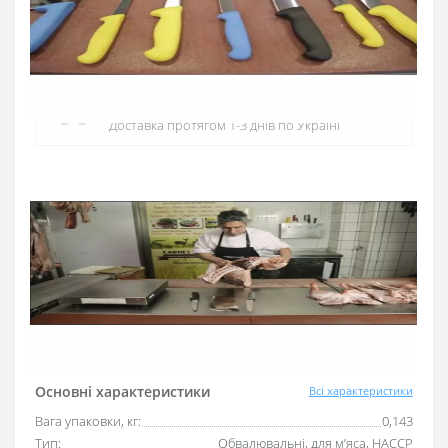
Офіційний дистриб'ютор
Офіційний дистриб'ютор ARCOS в Україні
Швидка доставка
Доставка протягом 1-3 днів по Україні
Гарантія якості
10 років гарантія на ножі
Купуй в кредит
Оплата частинами або миттєва розстрочка
від ПриватБанку
Основні характеристики
Всі характеристики
Вага упаковки, кг:
0,143
Тип:
Обвалювальні, для м’яса, HACCP