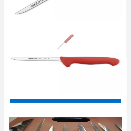
Артикул:
294022
Наявність:
немає в наявностi
Кількість:
Цiна 831 грн.
-
+
КУПИТИ