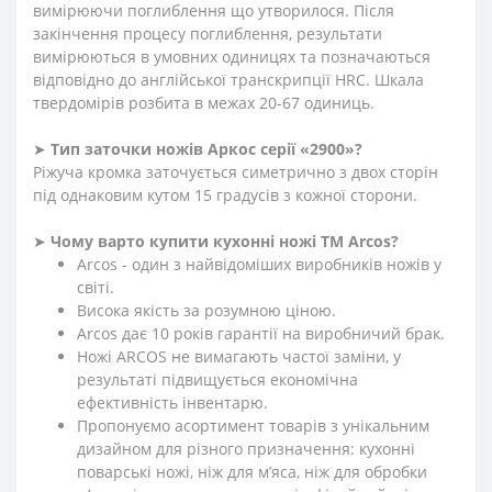
вимірюючи поглиблення що утворилося. Після
закінчення процесу поглиблення, результати
вимірюються в умовних одиницях та позначаються
відповідно до англійської транскрипції HRC. Шкала
твердомірів розбита в межах 20-67 одиниць.
➤
Тип заточки ножів Аркос серії «2900»?
Ріжуча кромка заточується симетрично з двох сторін
під однаковим кутом 15 градусів з кожної сторони.
➤
Чому варто купити кухонні ножі ТМ Arcos?
Arcos - один з найвідоміших виробників ножів у
світі.
Висока якість за розумною ціною.
Arcos дає 10 років гарантії на виробничий брак.
Ножі ARCOS не вимагають частої заміни, у
результаті підвищується економічна
ефективність інвентарю.
Пропонуємо асортимент товарів з унікальним
дизайном для різного призначення: кухонні
поварські ножі, ніж для м’яса, ніж для обробки