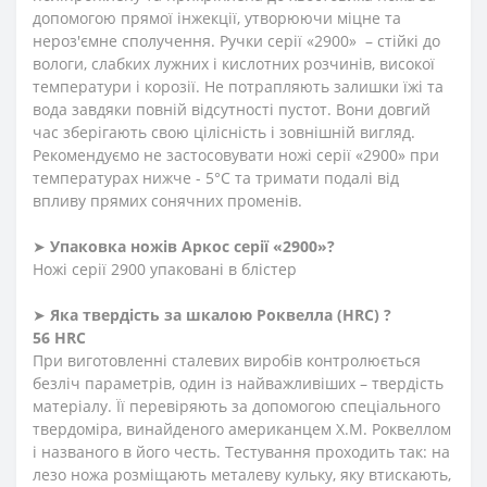
допомогою прямої інжекції, утворюючи міцне та
нероз'ємне сполучення. Ручки серії «2900» – стійкі до
вологи, слабких лужних і кислотних розчинів, високої
температури і корозії. Не потрапляють залишки їжі та
вода завдяки повній відсутності пустот. Вони довгий
час зберігають свою цілісність і зовнішній вигляд.
Рекомендуємо не застосовувати ножі серії «2900» при
температурах нижче - 5°С та тримати подалі від
впливу прямих сонячних променів.
➤
Упаковка ножів Аркос серії «2900»?
Ножі серії 2900 упаковані в блістер
➤
Яка твердість
за
шкалою
Роквелла
(HRC)
?
56 HRC
При виготовленні сталевих виробів контролюється
безліч параметрів, один із найважливіших – твердість
матеріалу. Її перевіряють за допомогою спеціального
твердоміра, винайденого американцем Х.М. Роквеллом
і названого в його честь. Тестування проходить так: на
лезо ножа розміщають металеву кульку, яку втискають,