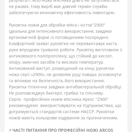
результаті лезо ножа м’ясника довго не затуплюється,
не ржавіє, тому виріб має довгий термін служби,
забезпечуючи економічну ефективність інвентарю.
Рукоятка ножів для обробки м’яса і кісток"2900"
ідеальна для інтенсивного використання, завдяки
ергономічній формі із потовщенням посередині.
Комфортний захват рукоятки не перевантажує кисть
руки впродовж тривалої роботи. Рукоятку виготовили з
антиковзкого поліпропілену, що стійкий до кислот,
хлору, миючих засобів та високих температур.
Антиковзкий виступ, розміщений на кінці рукоятки
ножа серії «2900», не дозволяє руці повара зісковзнути
та впливає на безпечність його використання.
Рукоятка гігієнічна завдяки антибактеріальній обробці.
Не розповсюджує бактерії, грибки та плісняву.
Серію професійних ножів м’ясника Аркос "2900"
рекомендуємо використовувати на підприємствах, що
дотримуються стандартів системи HACCP. Рукоятки
ножів мають кольорове кодування за призначенням.
≡
ЧАСТІ ПИТАННЯ ПРО ПРОФЕСІЙНІ НОЖІ ARCOS