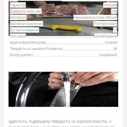
Гарантія:
10 років
Довжина леза, мм:
140
Матеріал:
Нержавіюча сталь Nitrum
Матеріал рукоятки:
Поліпропілен
Кут заточування:
15
Тип леза:
Штамповане
Країна виробництва:
Іспанія
Твердість за шкалою Роквелла:
56
Колір рукояті:
Червоний
Ніж для обвалки м’яса 140 мм серії «2900» Аркос з
рукояткою червоного кольору
використовують для
відділення м'яса від кісток та хрящів.
Серію професійних ножів Аркос «2900» розробили для
інтенсивного використання на кухнях ресторанів та
харчових виробництв.
Лезо обвалювального ножа виготовили з ексклюзивної
нержавіючої сталі NITRUM, що має надвисоку ріжучу
здатність, підвищену твердість та корозостійкість. У