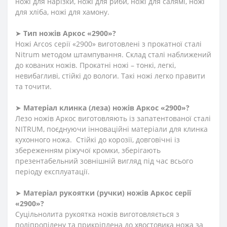
ножі для нарізки, ножі для риби, ножі для салямі, ножі
для хліба, ножі для хамону.
➤
Тип ножів Аркос «2900»?
Ножі Arcos серії «2900» виготовлені з прокатної сталі
Nitrum методом штампування. Склад сталі наближений
до кованих ножів. Прокатні ножі – тонкі, легкі,
невибагливі, стійкі до вологи. Такі ножі легко правити
та точити.
➤
Матеріал клинка (леза) ножів Аркос «2900»?
Лезо ножів Аркос виготовляють із запатентованої сталі
NITRUM, поєднуючи інноваційні матеріали для клинка
кухонного ножа. Стійкі до корозії, довговічні із
збереженням ріжучої кромки, зберігають
презентабельний зовнішній вигляд під час всього
періоду експлуатації.
➤
Матеріал
рукоятки
(
ручки
)
ножів Аркос серії
«2900»?
Суцільнолита рукоятка ножів виготовляється з
поліпропілену та прикріплена до хвостовика ножа за