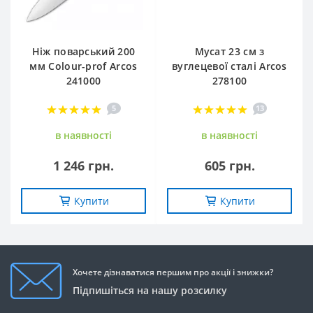
Ніж поварський 200
Мусат 23 см з
мм Сolour-prof Arcos
вуглецевої сталі Arcos
241000
278100
5
13
в наявностi
в наявностi
1 246 грн.
605 грн.
Купити
Купити
Хочете дізнаватися першим про акції і знижки?
Підпишіться на нашу розсилку