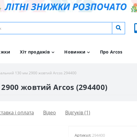
ижки
Хіт продажів
Новинки
Про Arcos
альний 130 мм 2900 жовтий Arcos 294400
2900 жовтий Arcos (294400)
тавка і оплата
Вiдео
Відгуків (1)
Артикул:
294400