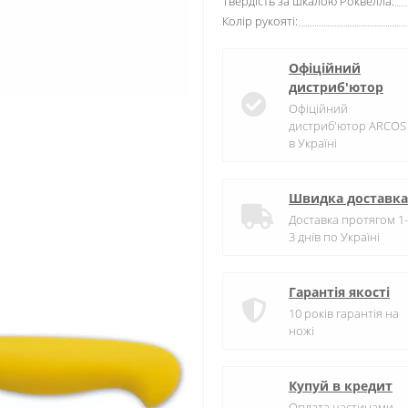
Твердість за шкалою Роквелла:
Колір рукояті:
Офіційний
дистриб'ютор
Офіційний
дистриб'ютор ARCOS
в Україні
Швидка доставка
Доставка протягом 1-
3 днів по Україні
Гарантія якості
10 років гарантія на
ножі
Купуй в кредит
Оплата частинами