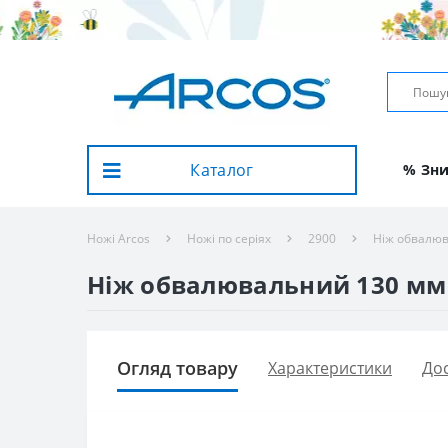
Каталог
% Зн
Ножі Arcos
Ножі по серіях
2900
Ніж обвалюв
Ніж обвалювальний 130 мм 
Огляд товару
Характеристики
Дос