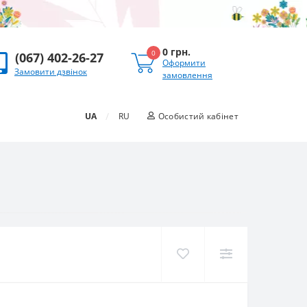
0 грн.
0
(067) 402-26-27
Оформити
Замовити дзвінок
замовлення
/
UA
RU
Особистий кабінет