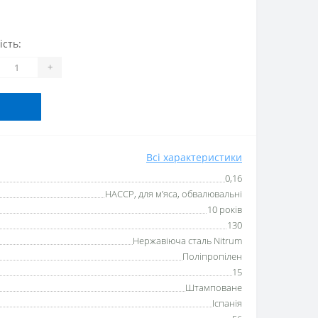
ість:
+
Всі характеристики
0,16
HACCP, для м’яса, обвалювальні
10 років
130
Нержавіюча сталь Nitrum
Поліпропілен
15
Штамповане
Іспанія