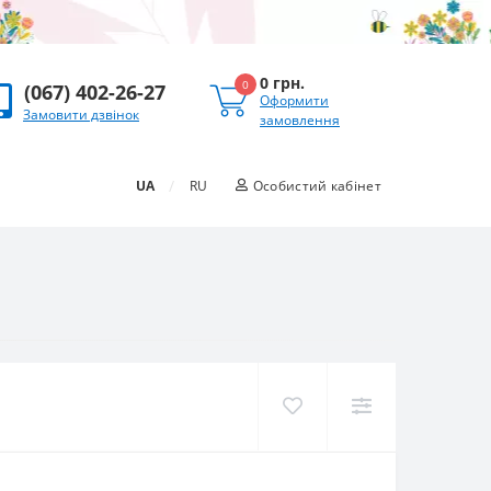
0 грн.
0
(067) 402-26-27
Оформити
Замовити дзвінок
замовлення
/
UA
RU
Особистий кабінет