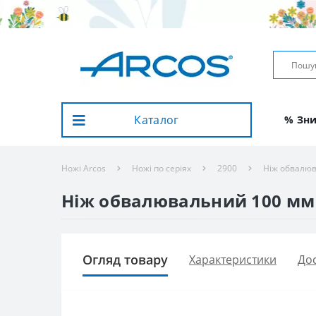
Каталог
% Зн
Ножі Arcos
Ножі по серіях
2900
Ніж обвалюв
Ніж обвалювальний 100 мм 
Огляд товару
Характеристики
Дос