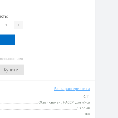
ість:
+
и передзвонимо
Купити
Всі характеристики
0,11
Обвалювальні, HACCP, для м’яса
10 років
100