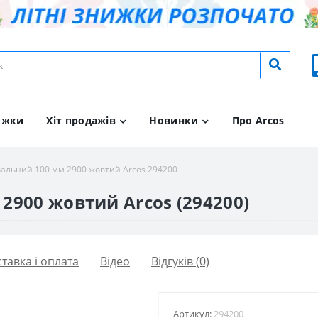
ижки
Хіт продажів
Новинки
Про Arcos
альний 100 мм 2900 жовтий Arcos 294200
2900 жовтий Arcos (294200)
тавка і оплата
Вiдео
Відгуків (0)
Артикул:
294200