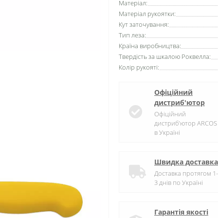
Матеріал:
Матеріал рукоятки:
Кут заточування:
Тип леза:
Країна виробництва:
Твердість за шкалою Роквелла:
Колір рукояті:
Офіційний
дистриб'ютор
Офіційний
дистриб'ютор ARCOS
в Україні
Швидка доставка
Доставка протягом 1-
3 днів по Україні
Гарантія якості