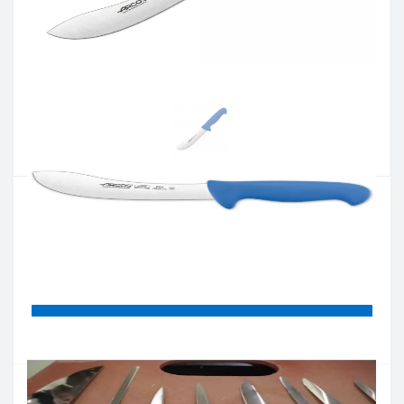
Артикул:
295423
Наявність:
немає в наявностi
Кількість:
Цiна 925 грн.
-
+
КУПИТИ