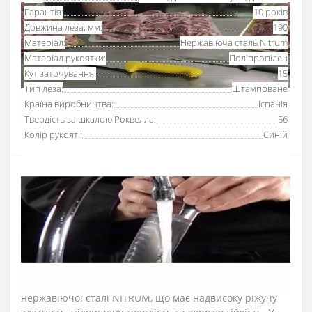
Гарантія:
10 років
Довжина леза, мм:
190
Матеріал:
Нержавіюча сталь Nitrum
Матеріал рукоятки:
Поліпропілен
Кут заточування:
15
Тип леза:
Штамповане
Країна виробництва:
Іспанія
Твердість за шкалою Роквелла:
56
Колір рукояті:
Синій
Ніж
для зняття шкури 190 мм
серії «2900» Аркос з
рукояткою синього кольору
використовують для
підрізання шкури, видалення прожилок та хрящів.
Серію професійних ножів Аркос «2900» розробили для
інтенсивного використання на кухнях ресторанів та
харчових виробництв.
Лезо ножа для м’яса виготовили з ексклюзивної
нержавіючої сталі NITRUM, що має надвисоку ріжучу