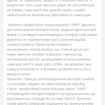
здатність, підвищену твердість та корозостійкість. У
результаті лезо ножа м’ясника довго не затуплюється,
не ржавіє, тому виріб має довгий термін служби,
забезпечуючи економічну ефективність інвентарю.
Рукоятка професійних ножів м’ясника "2900" ідеальна
для інтенсивного використання, завдяки ергономічній
формі із потовщенням посередині. Комфортний захват
рукоятки не перевантажує кисть руки впродовж
тривалої роботи. Рукоятку виготовили з
антиковзкого поліпропілену, що стійкий до кислот,
хлору, миючих засобів та високих температур.
Антиковзкий виступ, розміщений на кінці рукоятки
ножа для зняття шкур серії «2900», не дозволяє руці
повара зісковзнути та впливає на безпечність його
використання.
Рукоятка стійка до розповсюдження бактерій, грибків
та плісняви завдяки антибактеріальній обробці.
Серію професійних ножів м’ясника Аркос "2900"
рекомендуємо використовувати на підприємствах, що
дотримуються стандартів системи HACCP. Рукоятки
ножів мають кольорове кодування за призначенням.