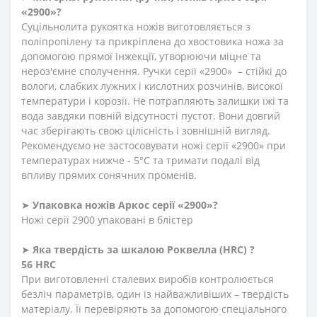
«2900»?
Суцільнолита рукоятка ножів виготовляється з
поліпропілену та прикріплена до хвостовика ножа за
допомогою прямої інжекції, утворюючи міцне та
нероз'ємне сполучення. Ручки серії «2900» – стійкі до
вологи, слабких лужних і кислотних розчинів, високої
температури і корозії. Не потрапляють залишки їжі та
вода завдяки повній відсутності пустот. Вони довгий
час зберігають свою цілісність і зовнішній вигляд.
Рекомендуємо не застосовувати ножі серії «2900» при
температурах нижче - 5°С та тримати подалі від
впливу прямих сонячних променів.
➤
Упаковка ножів Аркос серії «2900»?
Ножі серії 2900 упаковані в блістер
➤
Яка твердість
за
шкалою
Роквелла
(HRC)
?
56 HRC
При виготовленні сталевих виробів контролюється
безліч параметрів, один із найважливіших – твердість
матеріалу. Її перевіряють за допомогою спеціального