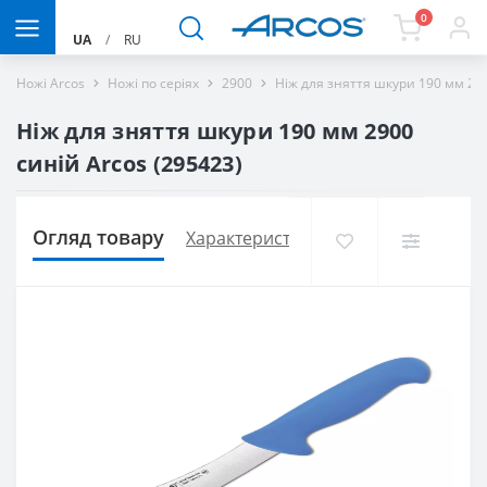
0
UA
/
RU
Ножі Arcos
Ножі по серіях
2900
Ніж для зняття шкури 190 мм 29
Ніж для зняття шкури 190 мм 2900
синій Arcos (295423)
Огляд товару
Характеристики
Доставка і оплат