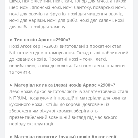
шкур, ніж філейний, ніж сікач, топор для м'яса, а також
шеф-ножі, японські ножі, ножі Сантоку, поварські ножі,
ножі для овочів та фруктів, ножі для чищення овочів,
ножі для нарізки, ножі для риби, ножі для салямі, ножі
для хліба, ножі для хамону.
➤
Тип ножів Аркос «2900»?
Ножі Arcos серії «2900» виготовлені з прокатної сталі
Nitrum методом штампування. Склад сталі наближений
до кованих ножів. Прокатні ножі – тонкі, легкі,
невибагливі, стійкі до вологи. Такі ножі легко правити
та точити.
➤
Матеріал клинка (леза) ножів Аркос «2900»?
Лезо ножів Аркос виготовляють із запатентованої сталі
NITRUM, поєднуючи інноваційні матеріали для клинка
кухонного ножа. Стійкі до корозії, довговічні із
збереженням ріжучої кромки, зберігають
презентабельний зовнішній вигляд під час всього
періоду експлуатації.
➤
Матеріал
рукоят
ки
(
ручки
)
ножів Аркос серії