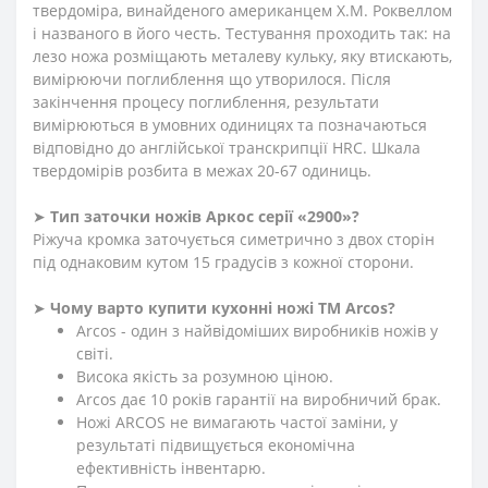
твердоміра, винайденого американцем Х.М. Роквеллом
і названого в його честь. Тестування проходить так: на
лезо ножа розміщають металеву кульку, яку втискають,
вимірюючи поглиблення що утворилося. Після
закінчення процесу поглиблення, результати
вимірюються в умовних одиницях та позначаються
відповідно до англійської транскрипції HRC. Шкала
твердомірів розбита в межах 20-67 одиниць.
➤
Тип заточки ножів Аркос серії «2900»?
Ріжуча кромка заточується симетрично з двох сторін
під однаковим кутом 15 градусів з кожної сторони.
➤
Чому варто купити кухонні ножі ТМ Arcos?
Arcos - один з найвідоміших виробників ножів у
світі.
Висока якість за розумною ціною.
Arcos дає 10 років гарантії на виробничий брак.
Ножі ARCOS не вимагають частої заміни, у
результаті підвищується економічна
ефективність інвентарю.