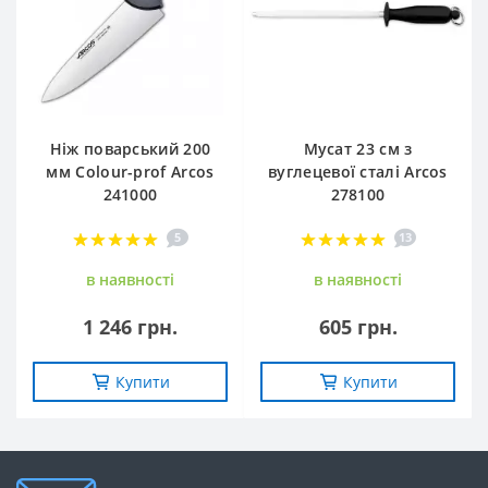
Ніж поварський 200
Мусат 23 см з
мм Сolour-prof Arcos
вуглецевої сталі Arcos
241000
278100
5
13
в наявностi
в наявностi
1 246 грн.
605 грн.
Купити
Купити