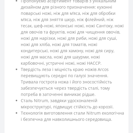
Пропонуємо асортимент товарів з унікальним
дизайном для різного призначення: кухонні
поварські ножі, ніж для м’яса, ніж для обробки
м’яса, ніж для зняття шкур, ніж філейний, ніж
тесак, шеф-ножі, японські ножі, ножі Сантоку, ножі
для овочів та фруктів, ножі для чищення овочів,
ножі для нарізки, ножі для риби, ножі для суші,
ножі для хліба, ножі для томатів, ножі
кондитерські, ножі для хамону, ножі для сиру,
ножі для масла, ножі для шаурми, ножі
карбовочні, устричні ножі, ножі HACCP.
Твердість леза і міцність краю ножів Arcos
перевищують середні по галузі значення.
Тривала гострота ножа і його зносостійкість
забезпечується через твердість сталі, тому
потреба в заточенні виникає рідше.
Сталь Nitrum, завдяки удосконаленій
мікроструктурі, підвищує стійкість до корозії.
Технологія виготовлення стали Nitrum екологічна
і безпечна для навколишнього середовища.