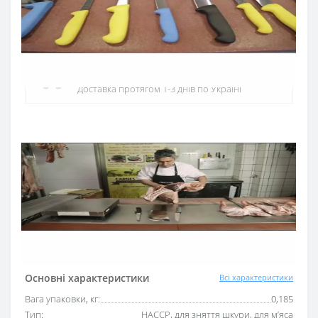
Офіційний дистриб'ютор
Офіційний дистриб'ютор ARCOS в Україні
Швидка доставка
Доставка протягом 1-3 днів по Україні
Гарантія якості
10 років гарантія на ножі
Купуй в кредит
Оплата частинами або миттєва розстрочка
від ПриватБанку
Основні характеристики
Всі характеристики
Вага упаковки, кг:
0,185
Тип:
HACCP, для зняття шкури, для м’яса