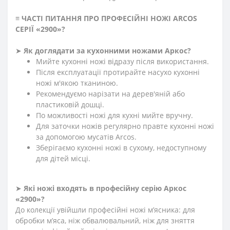
≡
ЧАСТІ ПИТАННЯ ПРО ПРОФЕСІЙНІ НОЖІ ARCOS
СЕРІЇ «2900»
?
➤
Як доглядати за кухонними ножами Аркос?
Мийте кухонні ножі відразу після використання.
Після експлуатації протирайте насухо кухонні
ножі м'якою тканиною.
Рекомендуємо нарізати на дерев'яній або
пластиковій дошці.
По можливості ножі для кухні мийте вручну.
Для заточки ножів регулярно правте кухонні ножі
за допомогою мусатів Arcos.
Зберігаємо кухонні ножі в сухому, недоступному
для дітей місці.
➤
Які ножі входять в професійну серію Аркос
«2900»?
До колекції увійшли професійні ножі м’ясника: для
обробки м’яса, ніж обвалювальний, ніж для зняття