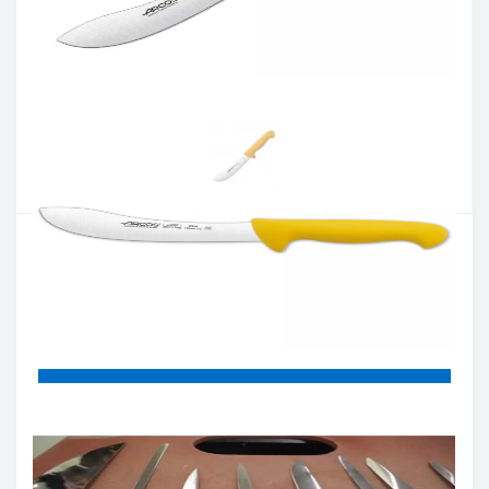
Артикул:
295400
Наявність:
Є в наявності
Кількість:
Цiна 925 грн.
-
+
КУПИТИ
Купити в один клік
Введіть номер телефону і ми передзвонимо