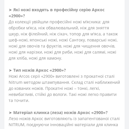
➤
Які ножі входять в професійну серію Аркос
«2900»?
До колекції увійшли професійні ножі м’ясника: для
обробки м’яса, ніж обвалювальний, ніж для зняття
шкур, ніж філейний, ніж сікач, топор для м'яса, а також
шеф-ножі, японські ножі, ножі Сантоку, поварські ножі,
ножі для овочів та фруктів, ножі для чищення овочів,
ножі для нарізки, ножі для риби, ножі для салямі, ножі
для хліба, ножі для хамону.
➤
Тип ножів Аркос «2900»?
Ножі Arcos серії «2900» виготовлені з прокатної сталі
Nitrum методом штампування. Склад сталі наближений
до кованих ножів. Прокатні ножі – тонкі, легкі,
невибагливі, стійкі до вологи. Такі ножі легко правити
та точити.
➤
Матеріал клинка (леза) ножів Аркос «2900»?
Лезо ножів Аркос виготовляють із запатентованої сталі
NITRUM, поєднуючи інноваційні матеріали для клинка