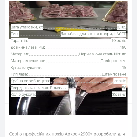
Основні характеристики
Всі характеристики
Вага упаковки, кг:
0,185
Тип:
Для м’яса, для зняття шкури, HACCP
Гарантія:
10 років
Довжина леза, мм:
190
Матеріал:
Нержавіюча сталь Nitrum
Матеріал рукоятки:
Поліпропілен
Кут заточування:
15
Тип леза:
Штамповане
Країна виробництва:
Іспанія
Твердість за шкалою Роквелла:
56
Колір рукояті:
Жовтий
Ніж
для зняття шкури 190 мм
серії «2900» Аркос з
рукояткою жовтого кольору
використовують для
підрізання шкури, видалення прожилок та хрящів.
Серію професійних ножів Аркос «2900» розробили для