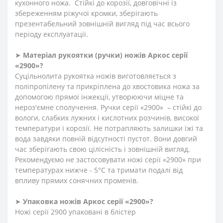
кухонного ножа. Стійкі до корозії, довговічні із
збереженням ріжучої кромки, зберігають
презентабельний зовнішній вигляд під час всього
періоду експлуатації.
➤
Матеріал
рукоят
ки
(
ручки
)
ножів Аркос серії
«2900»?
Суцільнолита рукоятка ножів виготовляється з
поліпропілену та прикріплена до хвостовика ножа за
допомогою прямої інжекції, утворюючи міцне та
нероз'ємне сполучення. Ручки серії «2900» – стійкі до
вологи, слабких лужних і кислотних розчинів, високої
температури і корозії. Не потрапляють залишки їжі та
вода завдяки повній відсутності пустот. Вони довгий
час зберігають свою цілісність і зовнішній вигляд.
Рекомендуємо не застосовувати ножі серії «2900» при
температурах нижче - 5°С та тримати подалі від
впливу прямих сонячних променів.
➤
Упаковка ножів Аркос серії «2900»?
Ножі серії 2900 упаковані в блістер