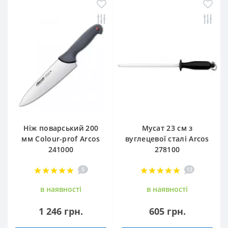
Ніж поварський 200
Мусат 23 см з
мм Сolour-prof Arcos
вуглецевої сталі Arcos
241000
278100
5
13
в наявностi
в наявностi
1 246 грн.
605 грн.