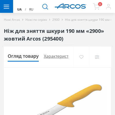
0
UA
/
RU
Ножі Arcos
Ножі по серіях
2900
Ніж для зняття шкури 190 мм «2
Ніж для зняття шкури 190 мм «2900»
жовтий Arcos (295400)
Огляд товару
Характеристики
Доставка і оплат