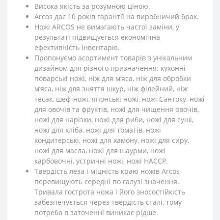
Висока якість за розумною ціною.
Arcos дає 10 років гарантії на виробничий брак.
Ножі ARCOS не вимагають частої заміни, у
результаті підвищується економічна
ефективність інвентарю.
Пропонуємо асортимент товарів з унікальним
дизайном для різного призначення: кухонні
поварські ножі, ніж для м’яса, ніж для обробки
м’яса, ніж для зняття шкур, ніж філейний, ніж
тесак, шеф-ножі, японські ножі, ножі Сантоку, ножі
для овочів та фруктів, ножі для чищення овочів,
ножі для нарізки, ножі для риби, ножі для суші,
ножі для хліба, ножі для томатів, ножі
кондитерські, ножі для хамону, ножі для сиру,
ножі для масла, ножі для шаурми, ножі
карбовочні, устричні ножі, ножі HACCP.
Твердість леза і міцність краю ножів Arcos
перевищують середні по галузі значення.
Тривала гострота ножа і його зносостійкість
забезпечується через твердість сталі, тому
потреба в заточенні виникає рідше.