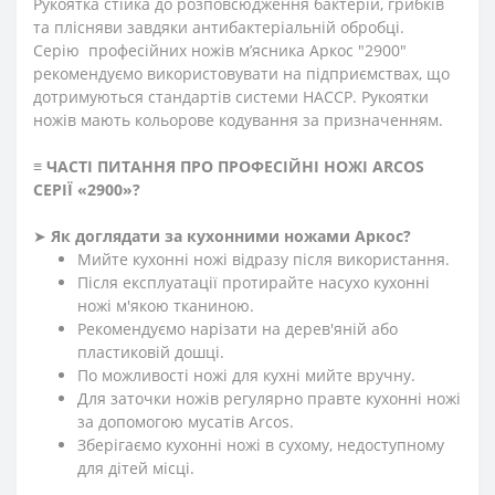
Рукоятка стійка до розповсюдження бактерій, грибків
та плісняви завдяки антибактеріальній обробці.
Серію професійних ножів м’ясника Аркос "2900"
рекомендуємо використовувати на підприємствах, що
дотримуються стандартів системи HACCP. Рукоятки
ножів мають кольорове кодування за призначенням.
≡
ЧАСТІ ПИТАННЯ ПРО ПРОФЕСІЙНІ НОЖІ ARCOS
СЕРІЇ «2900»
?
➤
Як доглядати за кухонними ножами Аркос?
Мийте кухонні ножі відразу після використання.
Після експлуатації протирайте насухо кухонні
ножі м'якою тканиною.
Рекомендуємо нарізати на дерев'яній або
пластиковій дошці.
По можливості ножі для кухні мийте вручну.
Для заточки ножів регулярно правте кухонні ножі
за допомогою мусатів Arcos.
Зберігаємо кухонні ножі в сухому, недоступному
для дітей місці.