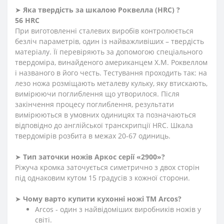
➤
Яка твердість
за
шкалою
Роквелла
(HRC)
?
56 HRC
При виготовленні сталевих виробів контролюється
безліч параметрів, один із найважливіших – твердість
матеріалу. Її перевіряють за допомогою спеціального
твердоміра, винайденого американцем Х.М. Роквеллом
і названого в його честь. Тестування проходить так: на
лезо ножа розміщають металеву кульку, яку втискають,
вимірюючи поглиблення що утворилося. Після
закінчення процесу поглиблення, результати
вимірюються в умовних одиницях та позначаються
відповідно до англійської транскрипції HRC. Шкала
твердомірів розбита в межах 20-67 одиниць.
➤
Тип заточки ножів Аркос серії «2900»?
Ріжуча кромка заточується симетрично з двох сторін
під однаковим кутом 15 градусів з кожної сторони.
➤
Чому варто купити кухонні ножі ТМ Arcos?
Arcos - один з найвідоміших виробників ножів у
світі.