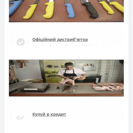
Купити
Офіційний дистриб'ютор
Офіційний дистриб'ютор ARCOS в Україні
Швидка доставка
Доставка протягом 1-3 днів по Україні
Гарантія якості
10 років гарантія на ножі
Купуй в кредит
Оплата частинами або миттєва розстрочка
від ПриватБанку