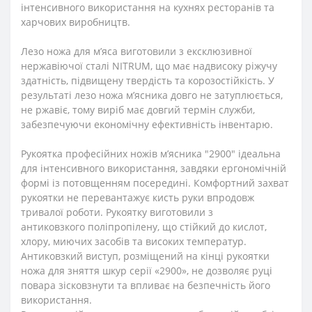
інтенсивного використання на кухнях ресторанів та
харчових виробництв.
Лезо ножа для м’яса виготовили з ексклюзивної
нержавіючої сталі NITRUM, що має надвисоку ріжучу
здатність, підвищену твердість та корозостійкість. У
результаті лезо ножа м’ясника довго не затуплюється,
не ржавіє, тому виріб має довгий термін служби,
забезпечуючи економічну ефективність інвентарю.
Рукоятка професійних ножів м’ясника "2900" ідеальна
для інтенсивного використання, завдяки ергономічній
формі із потовщенням посередині. Комфортний захват
рукоятки не перевантажує кисть руки впродовж
тривалої роботи. Рукоятку виготовили з
антиковзкого поліпропілену, що стійкий до кислот,
хлору, миючих засобів та високих температур.
Антиковзкий виступ, розміщений на кінці рукоятки
ножа для зняття шкур серії «2900», не дозволяє руці
повара зісковзнути та впливає на безпечність його
використання.