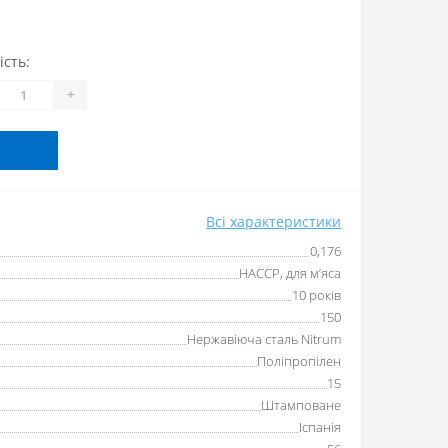
ість:
+
Всі характеристики
0,176
HACCP, для м’яса
10 років
150
Нержавіюча сталь Nitrum
Поліпропілен
15
Штамповане
Іспанія