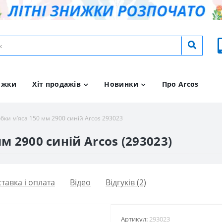
ижки
Хіт продажів
Новинки
Про Arcos
бки м’яса 150 мм 2900 синій Arcos 293023
м 2900 синій Arcos (293023)
тавка і оплата
Вiдео
Відгуків (2)
Артикул:
293023