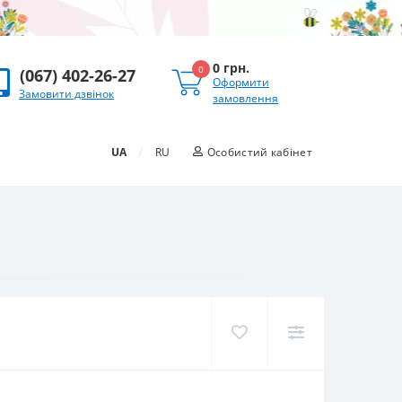
0 грн.
0
(067) 402-26-27
Оформити
Замовити дзвінок
замовлення
/
UA
RU
Особистий кабінет