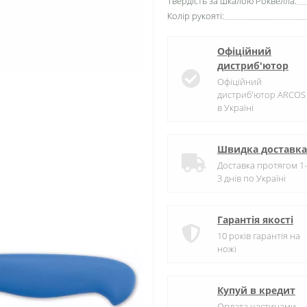
Твердість за шкалою Роквелла:
Колір рукояті:
Офіційний
дистриб'ютор
Офіційний
дистриб'ютор ARCOS
в Україні
Швидка доставка
Доставка протягом 1-
3 днів по Україні
Гарантія якості
10 років гарантія на
ножі
Купуй в кредит
Оплата частинами