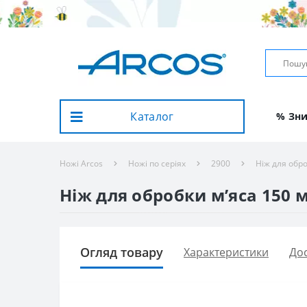
Каталог
% Зн
Ножі Arcos
Ножі по серіях
2900
Ніж для обро
Ніж для обробки м’яса 150 м
Огляд товару
Характеристики
Дос