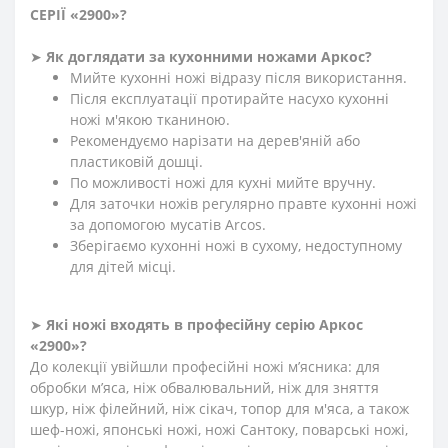
СЕРІЇ «2900»
?
➤
Як доглядати за кухонними ножами Аркос?
Мийте кухонні ножі відразу після використання.
Після експлуатації протирайте насухо кухонні
ножі м'якою тканиною.
Рекомендуємо нарізати на дерев'яній або
пластиковій дошці.
По можливості ножі для кухні мийте вручну.
Для заточки ножів регулярно правте кухонні ножі
за допомогою мусатів Arcos.
Зберігаємо кухонні ножі в сухому, недоступному
для дітей місці.
➤
Які ножі входять в професійну серію Аркос
«2900»?
До колекції увійшли професійні ножі м’ясника: для
обробки м’яса, ніж обвалювальний, ніж для зняття
шкур, ніж філейний, ніж сікач, топор для м'яса, а також
шеф-ножі, японські ножі, ножі Сантоку, поварські ножі,