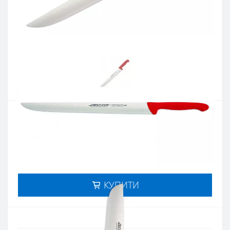
Артикул:
292422
Наявність:
немає в наявностi
Кількість:
Цiна 1 598 грн.
-
+
КУПИТИ