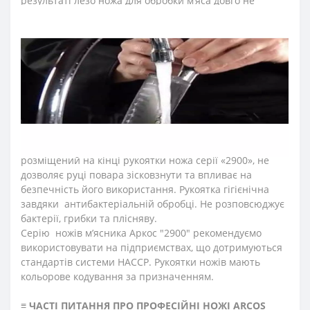
результаті лезо ножа для обробки м’яса довго не
затуплюється, не ржавіє, тому виріб має довгий термін
служби, забезпечуючи економічну ефективність
інвентарю.
Рукоятка професійних ножів м’ясника "2900" ідеальна
для інтенсивного використання, завдяки ергономічній
формі із потовщенням посередині. Комфортний захват
рукоятки не перевантажує кисть руки впродовж
тривалої роботи. Рукоятку виготовили з антиковзкого
поліпропілену, що стійкий до кислот, хлору, миючих
засобів та високих температур. Антиковзкий виступ,
розміщений на кінці рукоятки ножа серії «2900», не
дозволяє руці повара зісковзнути та впливає на
безпечність його використання. Рукоятка гігієнічна
завдяки антибактеріальній обробці. Не розповсюджує
бактерії, грибки та плісняву.
Серію ножів м’ясника Аркос "2900" рекомендуємо
використовувати на підприємствах, що дотримуються
стандартів системи HACCP. Рукоятки ножів мають
кольорове кодування за призначенням.
≡
ЧАСТІ ПИТАННЯ ПРО ПРОФЕСІЙНІ НОЖІ ARCOS