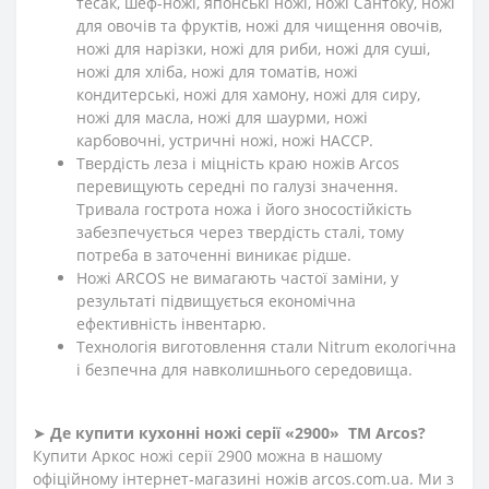
тесак, шеф-ножі, японські ножі, ножі Сантоку, ножі
для овочів та фруктів, ножі для чищення овочів,
ножі для нарізки, ножі для риби, ножі для суші,
ножі для хліба, ножі для томатів, ножі
кондитерські, ножі для хамону, ножі для сиру,
ножі для масла, ножі для шаурми, ножі
карбовочні, устричні ножі, ножі HACCP.
Твердість леза і міцність краю ножів Arcos
перевищують середні по галузі значення.
Тривала гострота ножа і його зносостійкість
забезпечується через твердість сталі, тому
потреба в заточенні виникає рідше.
Ножі ARCOS не вимагають частої заміни, у
результаті підвищується економічна
ефективність інвентарю.
Технологія виготовлення стали Nitrum екологічна
і безпечна для навколишнього середовища.
➤
Де купити кухонні ножі
серії «2900»
ТМ Arcos?
Купити Аркос ножі серії 2900 можна в нашому
офіційному інтернет-магазині ножів arcos.com.ua. Ми з