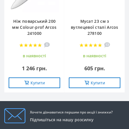
Ніж поварський 200
Мусат 23 см з
мм Сolour-prof Arcos
вуглецевої сталі Arcos
241000
278100
5
13
в наявностi
в наявностi
1 246 грн.
605 грн.
Купити
Купити
Хочете дізнаватися першим про акції і знижки?
Підпишіться на нашу розсилку