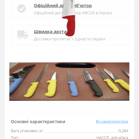
Офіційний дистриб'ютор
Офіційний дистриб'ютор ARCOS в Україні
Швидка доставка
Доставка протягом 1-3 днів по Україні
Гарантія якості
10 років гарантія на ножі
Купуй в кредит
Оплата частинами або миттєва розстрочка
від ПриватБанку
Основні характеристики
Всі характеристики
Вага упаковки, кг:
0,284
Тип:
HACCP, для м’яса