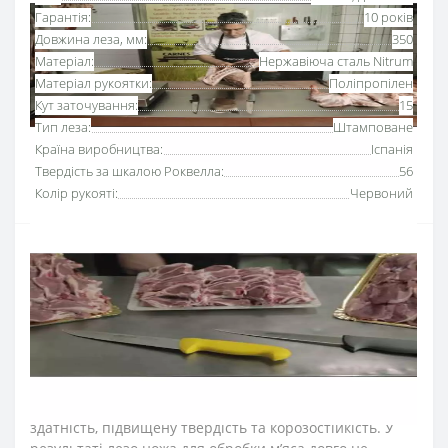
Гарантія:
10 років
Довжина леза, мм:
350
Матеріал:
Нержавіюча сталь Nitrum
Матеріал рукоятки:
Поліпропілен
Кут заточування:
15
Тип леза:
Штамповане
Країна виробництва:
Іспанія
Твердість за шкалою Роквелла:
56
Колір рукояті:
Червоний
Ніж для обробки м’яса 350 мм серії «2900» Аркос
з
рукояткою червоного
кольору
використовується для
обробки м’ясної туші, видалення прожилок та
хрящів. Серію професійних ножів Аркос «2900»
розробили для інтенсивного використання на кухнях
ресторанів та харчових виробництв.
Лезо ножа для м’яса виготовили з ексклюзивної
нержавіючої сталі NITRUM, що має надвисоку ріжучу
здатність, підвищену твердість та корозостійкість. У