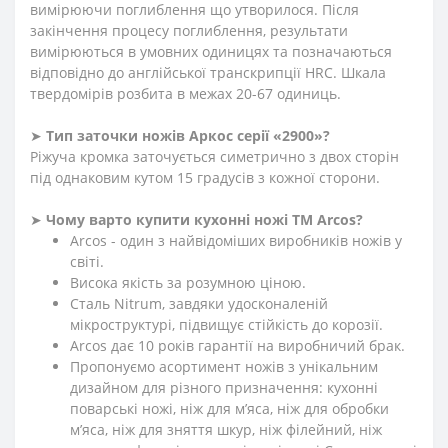
вимірюючи поглиблення що утворилося. Після
закінчення процесу поглиблення, результати
вимірюються в умовних одиницях та позначаються
відповідно до англійської транскрипції HRC. Шкала
твердомірів розбита в межах 20-67 одиниць.
➤
Тип заточки ножів Аркос серії «2900»?
Ріжуча кромка заточується симетрично з двох сторін
під однаковим кутом 15 градусів з кожної сторони.
➤
Чому варто купити кухонні ножі ТМ Arcos?
Arcos - один з найвідоміших виробників ножів у
світі.
Висока якість за розумною ціною.
Сталь Nitrum, завдяки удосконаленій
мікроструктурі, підвищує стійкість до корозії.
Arcos дає 10 років гарантії на виробничий брак.
Пропонуємо асортимент ножів з унікальним
дизайном для різного призначення: кухонні
поварські ножі, ніж для м’яса, ніж для обробки
м’яса, ніж для зняття шкур, ніж філейний, ніж