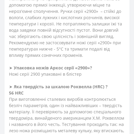
допомогою прямої інжекції, утворюючи міцне та
нероз'ємне сполучення. Ручки серії «2900» – стійкі до
вологи, слабких лужних і кислотних розчинів, високої
температури і корозії. Не потрапляють залишки їжі та
вода завдяки повній відсутності пустот. Вони довгий
час зберігають свою цілісність і зовнішній вигляд.
Рекомендуємо не застосовувати ножі серії «2900» при
температурах нижче - 5°С та тримати подалі від
впливу прямих сонячних променів.
➤
Упаковка ножів Аркос серії «2900»?
Ножі серії 2900 упаковані в блістер
➤
Яка твердість
за
шкалою
Роквелла
(HRC)
?
56 HRC
При виготовленні сталевих виробів контролюється
безліч параметрів, один із найважливіших – твердість
матеріалу. Її перевіряють за допомогою спеціального
твердоміра, винайденого американцем Х.М. Роквеллом
і названого в його честь. Тестування проходить так: на
лезо ножа розміщають металеву кульку, яку втискають,