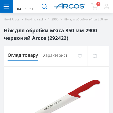
0
UA
/
RU
Ножі Arcos
Ножі по серіях
2900
Ніж для обробки м’яса 350 мм 2
Ніж для обробки м’яса 350 мм 2900
червоний Arcos (292422)
Огляд товару
Характеристики
Доставка і оплат