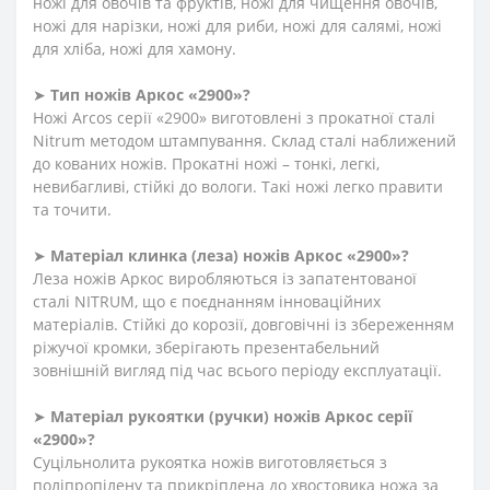
ножі для овочів та фруктів, ножі для чищення овочів,
ножі для нарізки, ножі для риби, ножі для салямі, ножі
для хліба, ножі для хамону.
➤
Тип ножів Аркос «2900»?
Ножі Arcos серії «2900» виготовлені з прокатної сталі
Nitrum методом штампування. Склад сталі наближений
до кованих ножів. Прокатні ножі – тонкі, легкі,
невибагливі, стійкі до вологи. Такі ножі легко правити
та точити.
➤
Матеріал клинка (леза) ножів Аркос «2900»?
Леза ножів Аркос виробляються із запатентованої
сталі NITRUM, що є поєднанням інноваційних
матеріалів. Стійкі до корозії, довговічні із збереженням
ріжучої кромки, зберігають презентабельний
зовнішній вигляд під час всього періоду експлуатації.
➤
Матеріал
рукоятки
(
ручки
)
ножів Аркос серії
«2900»?
Суцільнолита рукоятка ножів виготовляється з
поліпропілену та прикріплена до хвостовика ножа за