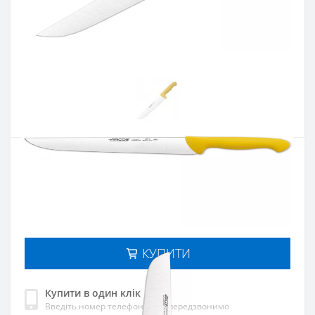
Артикул:
291800
Наявність:
Є в наявності
Кількість:
Цiна 1 150 грн.
-
+
КУПИТИ
Купити в один клік
Введіть номер телефону і ми передзвонимо