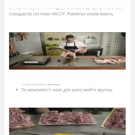
Серію ножів м’ясника Аркос "2900" рекомендуємо
використовувати на підприємствах, що дотримуються
стандартів системи HACCP. Рукоятки ножів мають
кольорове кодування за призначенням.
≡
ЧАСТІ ПИТАННЯ ПРО ПРОФЕСІЙНІ НОЖІ ARCOS
СЕРІЇ «2900»
?
➤
Як доглядати за кухонними ножами Аркос?
Мийте кухонні ножі відразу після використання.
Після експлуатації протирайте насухо кухонні
ножі м'якою тканиною.
Рекомендуємо нарізати на дерев'яній або
пластиковій дошці.
По можливості ножі для кухні мийте вручну.
Для заточки ножів регулярно правте кухонні ножі
за допомогою мусатів Arcos.
Зберігаємо кухонні ножі в сухому, недоступному
для дітей місці.
➤
Які ножі входять в професійну серію Аркос