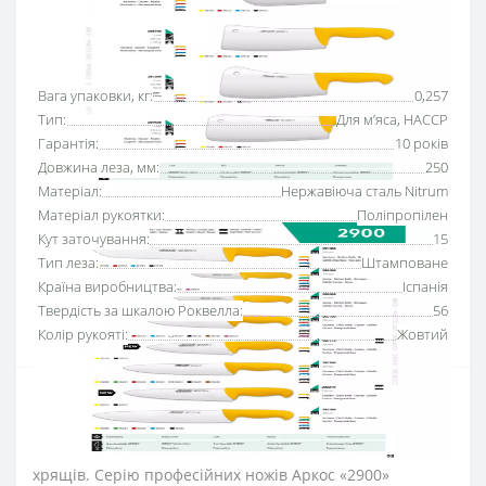
Основні характеристики
Всі характеристики
Вага упаковки, кг:
0,257
Тип:
Для м’яса, HACCP
Гарантія:
10 років
Довжина леза, мм:
250
Матеріал:
Нержавіюча сталь Nitrum
Матеріал рукоятки:
Поліпропілен
Кут заточування:
15
Тип леза:
Штамповане
Країна виробництва:
Іспанія
Твердість за шкалою Роквелла:
56
Колір рукояті:
Жовтий
Ніж для обробки м’яса 250 мм серії «2900» Аркос
з
рукояткою жовтого
кольору
використовується для
обробки м’ясної туші, видалення прожилок та
хрящів. Серію професійних ножів Аркос «2900»