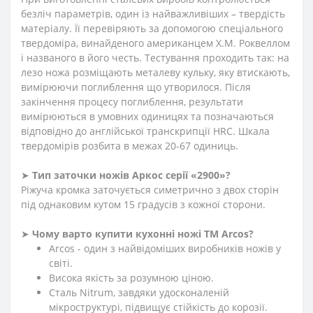
безліч параметрів, один із найважливіших – твердість
матеріалу. Її перевіряють за допомогою спеціального
твердоміра, винайденого американцем Х.М. Роквеллом
і названого в його честь. Тестування проходить так: на
лезо ножа розміщають металеву кульку, яку втискають,
вимірюючи поглиблення що утворилося. Після
закінчення процесу поглиблення, результати
вимірюються в умовних одиницях та позначаються
відповідно до англійської транскрипції HRC. Шкала
твердомірів розбита в межах 20-67 одиниць.
➤
Тип заточки ножів Аркос серії «2900»?
Ріжуча кромка заточується симетрично з двох сторін
під однаковим кутом 15 градусів з кожної сторони.
➤
Чому варто купити кухонні ножі ТМ Arcos?
Arcos - один з найвідоміших виробників ножів у
світі.
Висока якість за розумною ціною.
Сталь Nitrum, завдяки удосконаленій
мікроструктурі, підвищує стійкість до корозії.