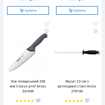
Купити
Купити
Ніж поварський 200
Мусат 23 см з
мм Сolour-prof Arcos
вуглецевої сталі Arcos
241000
278100
5
13