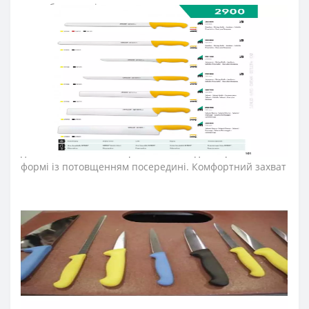
розробили для інтенсивного використання на кухнях
ресторанів та харчових виробництв.
Лезо ножа для м’яса виготовили з ексклюзивної
нержавіючої сталі NITRUM, що має надвисоку ріжучу
здатність, підвищену твердість та корозостійкість. У
результаті лезо ножа для обробки м’яса довго не
затуплюється, не ржавіє, тому виріб має довгий термін
служби, забезпечуючи економічну ефективність
інвентарю.
Рукоятка професійних ножів м’ясника "2900" ідеальна
для інтенсивного використання, завдяки ергономічній
формі із потовщенням посередині. Комфортний захват
рукоятки не перевантажує кисть руки впродовж
тривалої роботи. Рукоятку виготовили з антиковзкого
поліпропілену, що стійкий до кислот, хлору, миючих
засобів та високих температур. Антиковзкий виступ,
розміщений на кінці рукоятки ножа серії «2900», не
дозволяє руці повара зісковзнути та впливає на
безпечність його використання. Рукоятка гігієнічна
завдяки антибактеріальній обробці. Не розповсюджує
бактерії, грибки та плісняву.