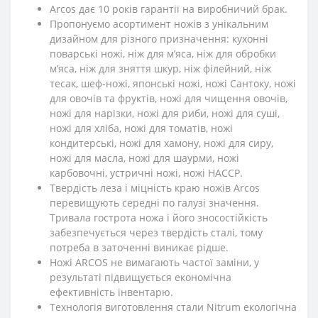
Arcos дає 10 років гарантії на виробничий брак.
Пропонуємо асортимент ножів з унікальним
дизайном для різного призначення: кухонні
поварські ножі, ніж для м’яса, ніж для обробки
м’яса, ніж для зняття шкур, ніж філейний, ніж
тесак, шеф-ножі, японські ножі, ножі Сантоку, ножі
для овочів та фруктів, ножі для чищення овочів,
ножі для нарізки, ножі для риби, ножі для суші,
ножі для хліба, ножі для томатів, ножі
кондитерські, ножі для хамону, ножі для сиру,
ножі для масла, ножі для шаурми, ножі
карбовочні, устричні ножі, ножі HACCP.
Твердість леза і міцність краю ножів Arcos
перевищують середні по галузі значення.
Тривала гострота ножа і його зносостійкість
забезпечується через твердість сталі, тому
потреба в заточенні виникає рідше.
Ножі ARCOS не вимагають частої заміни, у
результаті підвищується економічна
ефективність інвентарю.
Технологія виготовлення стали Nitrum екологічна