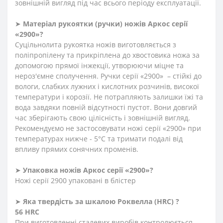
зовнішній вигляд під час всього періоду експлуатації.
➤
Матеріал
рукоятки
(
ручки
)
ножів Аркос серії
«2900»?
Суцільнолита рукоятка ножів виготовляється з
поліпропілену та прикріплена до хвостовика ножа за
допомогою прямої інжекції, утворюючи міцне та
нероз'ємне сполучення. Ручки серії «2900» – стійкі до
вологи, слабких лужних і кислотних розчинів, високої
температури і корозії. Не потрапляють залишки їжі та
вода завдяки повній відсутності пустот. Вони довгий
час зберігають свою цілісність і зовнішній вигляд.
Рекомендуємо не застосовувати ножі серії «2900» при
температурах нижче - 5°С та тримати подалі від
впливу прямих сонячних променів.
➤
Упаковка ножів Аркос серії «2900»?
Ножі серії 2900 упаковані в блістер
➤
Яка твердість
за
шкалою
Роквелла
(HRC)
?
56 HRC
При виготовленні сталевих виробів контролюється