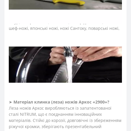
«2900»?
До колекції увійшли професійні ножі м’ясника: для
обробки м’яса, ніж обвалювальний, ніж для зняття
шкур, ніж філейний, ніж сікач, топор для м'яса, а також
шеф-ножі, японські ножі, ножі Сантоку, поварські ножі,
ножі для овочів та фруктів, ножі для чищення овочів,
ножі для нарізки, ножі для риби, ножі для салямі, ножі
для хліба, ножі для хамону.
➤
Тип ножів Аркос «2900»?
Ножі Arcos серії «2900» виготовлені з прокатної сталі
Nitrum методом штампування. Склад сталі наближений
до кованих ножів. Прокатні ножі – тонкі, легкі,
невибагливі, стійкі до вологи. Такі ножі легко правити
та точити.
➤
Матеріал клинка (леза) ножів Аркос «2900»?
Леза ножів Аркос виробляються із запатентованої
сталі NITRUM, що є поєднанням інноваційних
матеріалів. Стійкі до корозії, довговічні із збереженням
ріжучої кромки, зберігають презентабельний