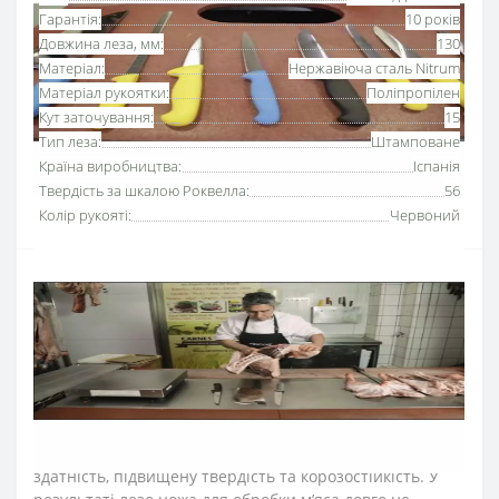
Гарантія:
10 років
Довжина леза, мм:
130
Матеріал:
Нержавіюча сталь Nitrum
Матеріал рукоятки:
Поліпропілен
Кут заточування:
15
Тип леза:
Штамповане
Країна виробництва:
Іспанія
Твердість за шкалою Роквелла:
56
Колір рукояті:
Червоний
Ніж для обробки м’яса 130 мм серії «2900» Аркос
з
рукояткою червоного
кольору
використовується для
обробки м’ясної туші, видалення прожилок та
хрящів. Серію професійних ножів Аркос «2900»
розробили для інтенсивного використання на кухнях
ресторанів та харчових виробництв.
Лезо ножа для м’яса виготовили з ексклюзивної
нержавіючої сталі NITRUM, що має надвисоку ріжучу
здатність, підвищену твердість та корозостійкість. У