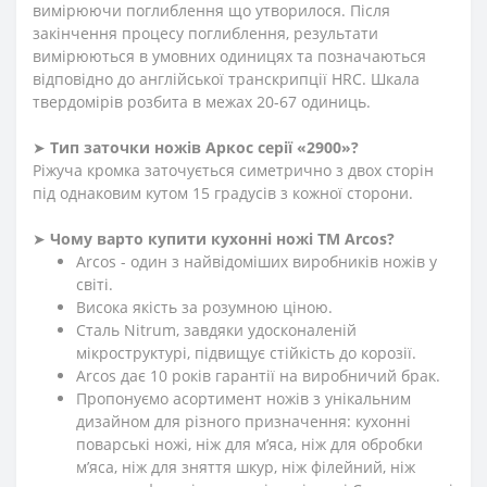
вимірюючи поглиблення що утворилося. Після
закінчення процесу поглиблення, результати
вимірюються в умовних одиницях та позначаються
відповідно до англійської транскрипції HRC. Шкала
твердомірів розбита в межах 20-67 одиниць.
➤
Тип заточки ножів Аркос серії «2900»?
Ріжуча кромка заточується симетрично з двох сторін
під однаковим кутом 15 градусів з кожної сторони.
➤
Чому варто купити кухонні ножі ТМ Arcos?
Arcos - один з найвідоміших виробників ножів у
світі.
Висока якість за розумною ціною.
Сталь Nitrum, завдяки удосконаленій
мікроструктурі, підвищує стійкість до корозії.
Arcos дає 10 років гарантії на виробничий брак.
Пропонуємо асортимент ножів з унікальним
дизайном для різного призначення: кухонні
поварські ножі, ніж для м’яса, ніж для обробки
м’яса, ніж для зняття шкур, ніж філейний, ніж