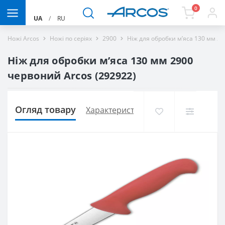
0
UA
/
RU
Ножі Arcos
Ножі по серіях
2900
Ніж для обробки м’яса 130 мм 2
Ніж для обробки м’яса 130 мм 2900
червоний Arcos (292922)
Огляд товару
Характеристики
Доставка і оплат