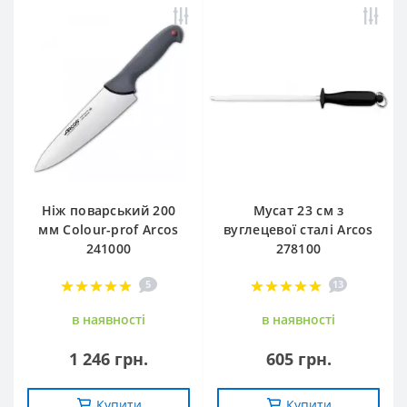
Ніж поварський 200
Мусат 23 см з
мм Сolour-prof Arcos
вуглецевої сталі Arcos
241000
278100
5
13
в наявностi
в наявностi
1 246 грн.
605 грн.
Купити
Купити