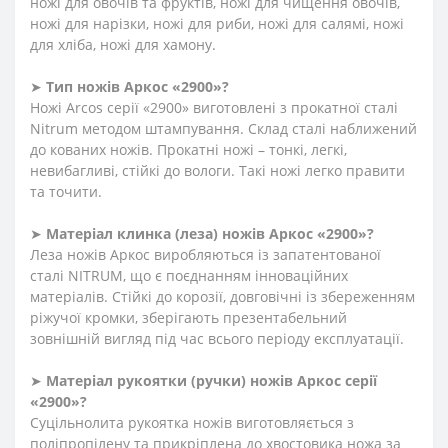
ножі для овочів та фруктів, ножі для чищення овочів,
ножі для нарізки, ножі для риби, ножі для салямі, ножі
для хліба, ножі для хамону.
➤
Тип ножів Аркос «2900»?
Ножі Arcos серії «2900» виготовлені з прокатної сталі
Nitrum методом штампування. Склад сталі наближений
до кованих ножів. Прокатні ножі – тонкі, легкі,
невибагливі, стійкі до вологи. Такі ножі легко правити
та точити.
➤
Матеріал клинка (леза) ножів Аркос «2900»?
Леза ножів Аркос виробляються із запатентованої
сталі NITRUM, що є поєднанням інноваційних
матеріалів. Стійкі до корозії, довговічні із збереженням
ріжучої кромки, зберігають презентабельний
зовнішній вигляд під час всього періоду експлуатації.
➤
Матеріал
рукоятки
(
ручки
)
ножів Аркос серії
«2900»?
Суцільнолита рукоятка ножів виготовляється з
поліпропілену та прикріплена до хвостовика ножа за