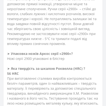
допомогою прямої інжекції, утворюючи міцне та
нероз'ємне сполучення. Ручки серії «2900» – стійкі до
вологи, слабких лужних і кислотних розчинів, високої
температури і корозії. Не потрапляють залишки їжі та
вода завдяки повній відсутності пустот. Вони довгий
час зберігають свою цілісність і зовнішній вигляд.
Рекомендуємо не застосовувати ножі серії «2900» при
температурах нижче - 5°С та тримати подалі від
впливу прямих сонячних променів.
➤
Упаковка ножів Аркос серії «2900»?
Ножі серії 2900 упаковані в блістер
➤
Яка твердість
за
шкалою
Роквелла
(HRC)
?
56 HRC
При виготовленні сталевих виробів контролюється
безліч параметрів, один із найважливіших – твердість
матеріалу. Її перевіряють за допомогою спеціального
твердоміра, винайденого американцем Х.М. Роквеллом
і названого в його честь. Тестування проходить так: на
лезо ножа розміщають металеву кульку, яку втискають,