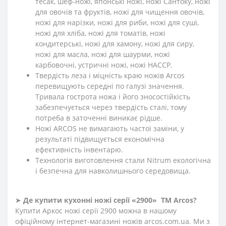
тесак, шеф-ножі, японські ножі, ножі Сантоку, ножі
для овочів та фруктів, ножі для чищення овочів,
ножі для нарізки, ножі для риби, ножі для суші,
ножі для хліба, ножі для томатів, ножі
кондитерські, ножі для хамону, ножі для сиру,
ножі для масла, ножі для шаурми, ножі
карбовочні, устричні ножі, ножі HACCP.
Твердість леза і міцність краю ножів Arcos
перевищують середні по галузі значення.
Тривала гострота ножа і його зносостійкість
забезпечується через твердість сталі, тому
потреба в заточенні виникає рідше.
Ножі ARCOS не вимагають частої заміни, у
результаті підвищується економічна
ефективність інвентарю.
Технологія виготовлення стали Nitrum екологічна
і безпечна для навколишнього середовища.
➤
Де купити кухонні ножі
серії «2900»
ТМ Arcos?
Купити Аркос ножі серії 2900 можна в нашому
офіційному інтернет-магазині ножів arcos.com.ua. Ми з