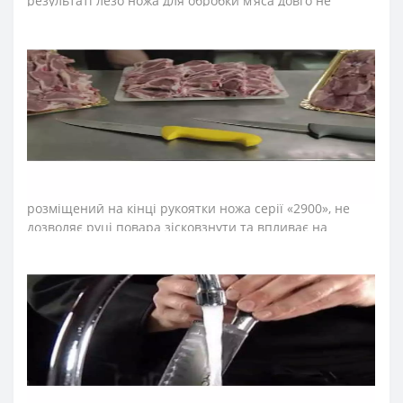
результаті лезо ножа для обробки м’яса довго не
затуплюється, не ржавіє, тому виріб має довгий термін
служби, забезпечуючи економічну ефективність
інвентарю.
Рукоятка професійних ножів м’ясника "2900" ідеальна
для інтенсивного використання, завдяки ергономічній
формі із потовщенням посередині. Комфортний захват
рукоятки не перевантажує кисть руки впродовж
тривалої роботи. Рукоятку виготовили з антиковзкого
поліпропілену, що стійкий до кислот, хлору, миючих
засобів та високих температур. Антиковзкий виступ,
розміщений на кінці рукоятки ножа серії «2900», не
дозволяє руці повара зісковзнути та впливає на
безпечність його використання. Рукоятка гігієнічна
завдяки антибактеріальній обробці. Не розповсюджує
бактерії, грибки та плісняву.
Серію ножів м’ясника Аркос "2900" рекомендуємо
використовувати на підприємствах, що дотримуються
стандартів системи HACCP. Рукоятки ножів мають
кольорове кодування за призначенням.
≡
ЧАСТІ ПИТАННЯ ПРО ПРОФЕСІЙНІ НОЖІ ARCOS