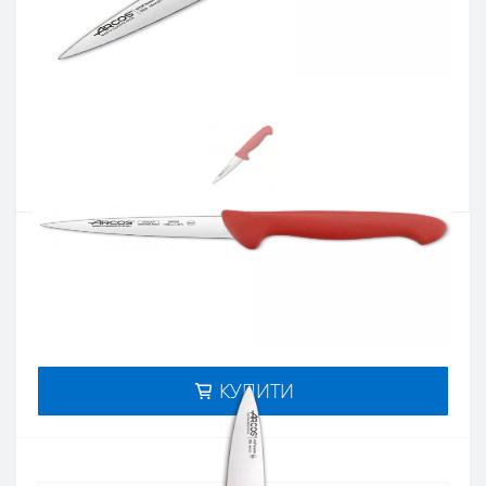
Артикул:
292922
Наявність:
немає в наявностi
Кількість:
Цiна 799 грн.
-
+
КУПИТИ