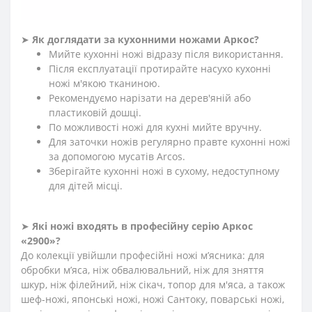
СЕРІЇ «2900»
?
➤
Як доглядати за кухонними ножами Аркос?
Мийте кухонні ножі відразу після використання.
Після експлуатації протирайте насухо кухонні
ножі м'якою тканиною.
Рекомендуємо нарізати на дерев'яній або
пластиковій дошці.
По можливості ножі для кухні мийте вручну.
Для заточки ножів регулярно правте кухонні ножі
за допомогою мусатів Arcos.
Зберігайте кухонні ножі в сухому, недоступному
для дітей місці.
➤
Які ножі входять в професійну серію Аркос
«2900»?
До колекції увійшли професійні ножі м’ясника: для
обробки м’яса, ніж обвалювальний, ніж для зняття
шкур, ніж філейний, ніж сікач, топор для м'яса, а також
шеф-ножі, японські ножі, ножі Сантоку, поварські ножі,