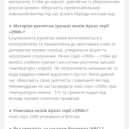
матеріалів. Стійкі до корозії, довговічні із збереженням
ріжучої кромки, зберігають презентабельний
зовнішній вигляд під час всього періоду експлуатації.
➤
Матеріал
рукоятки
(
ручки
)
ножів Аркос серії
«2900»?
Суцільнолита рукоятка ножів виготовляється з
поліпропілену та прикріплена до хвостовика ножа за
допомогою прямої інжекції, утворюючи міцне та
нероз'ємне сполучення. Ручки серії «2900» – стійкі до
вологи, слабких лужних і кислотних розчинів, високої
температури і корозії. Не потрапляють залишки їжі та
вода завдяки повній відсутності пустот. Вони довгий
час зберігають свою цілісність і зовнішній вигляд.
Рекомендуємо не застосовувати ножі серії «2900» при
температурах нижче - 5°С та тримати подалі від
впливу прямих сонячних променів.
➤
Упаковка ножів Аркос серії «2900»?
Ножі серії 2900 упаковано в блістер
➤
Яка твердість
за
шкалою
Роквелла
(
HRC
)
?