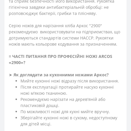
та сприяє безпечності його використання. Рукоятка
гігієнічна завдяки антибактеріальній обробці: не
розповсюджує бактерії, грибки та плісняву.
Серію ножів для нарізання хліба Аркос "2900"
рекомендуємо використовувати на підприємствах, що
дотримуються стандартів системи HACCP. Рукоятки
ножів мають кольорове кодування за призначенням.
≡
ЧАСТІ ПИТАННЯ ПРО ПРОФЕСІЙНІ НОЖІ ARCOS
«2900»
?
➤
Як доглядати за кухонними ножами Аркос?
Мийте кухонні ножі відразу після використання.
Після експлуатації протирайте насухо кухонні
ножі м'якою тканиною.
Рекомендуємо нарізати на дерев'яній або
пластиковій дошці.
По можливості ножі для кухні мийте вручну.
Зберігайте кухонні ножі в сухому, недоступному
для дітей місці.