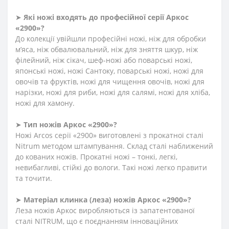
➤
Які ножі входять до професійної серії Аркос
«2900»?
До колекції увійшли професійні ножі, ніж для обробки
м’яса, ніж обвалювальний, ніж для зняття шкур, ніж
філейний, ніж сікач, шеф-ножі або поварські ножі,
японські ножі, ножі Сантоку, поварські ножі, ножі для
овочів та фруктів, ножі для чищення овочів, ножі для
нарізки, ножі для риби, ножі для салямі, ножі для хліба,
ножі для хамону.
➤
Тип ножів Аркос «2900»?
Ножі Arcos серії «2900» виготовлені з прокатної сталі
Nitrum методом штампування. Склад сталі наближений
до кованих ножів. Прокатні ножі – тонкі, легкі,
невибагливі, стійкі до вологи. Такі ножі легко правити
та точити.
➤
Матеріал клинка (леза) ножів Аркос «2900»?
Леза ножів Аркос виробляються із запатентованої
сталі NITRUM, що є поєднанням інноваційних