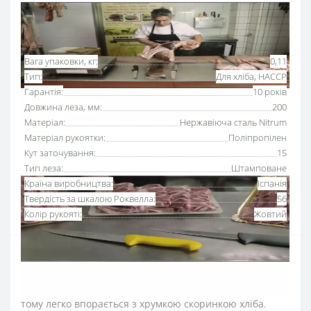
Основні характеристики
Всі характеристики
Вага упаковки, кг:
0,11
Тип:
Для хліба, HACCP
Гарантія:
10 років
Довжина леза, мм:
200
Матеріал:
Нержавіюча сталь Nitrum
Матеріал рукоятки:
Поліпропілен
Кут заточування:
15
Тип леза:
Штамповане
Країна виробництва:
Іспанія
Твердість за шкалою Роквелла:
56
Колір рукояті:
Жовтий
Ніж для хліба
200 мм Аркос серії «2900» з
рукояткою жовтого кольору
та серейторним лезом
чітко нарізає, не шматує м’якоть та не залишає крихт,
тому легко впорається з хрумкою скоринкою хліба.