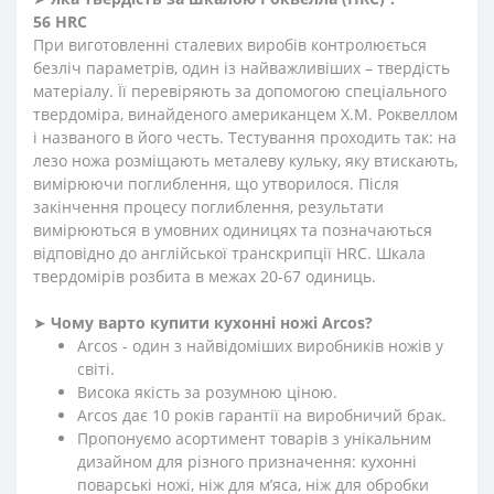
56 HRC
При виготовленні сталевих виробів контролюється
безліч параметрів, один із найважливіших – твердість
матеріалу. Її перевіряють за допомогою спеціального
твердоміра, винайденого американцем Х.М. Роквеллом
і названого в його честь. Тестування проходить так: на
лезо ножа розміщають металеву кульку, яку втискають,
вимірюючи поглиблення, що утворилося. Після
закінчення процесу поглиблення, результати
вимірюються в умовних одиницях та позначаються
відповідно до англійської транскрипції HRC. Шкала
твердомірів розбита в межах 20-67 одиниць.
➤
Чому варто купити кухонні ножі Arcos?
Arcos - один з найвідоміших виробників ножів у
світі.
Висока якість за розумною ціною.
Arcos дає 10 років гарантії на виробничий брак.
Пропонуємо асортимент товарів з унікальним
дизайном для різного призначення: кухонні
поварські ножі, ніж для м’яса, ніж для обробки