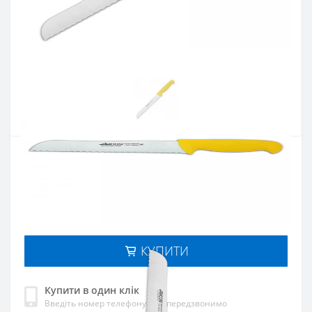
Артикул:
291400
Наявність:
Є в наявності
Кількість:
Цiна 734 грн.
-
+
КУПИТИ
Купити в один клік
Введіть номер телефону і ми передзвонимо