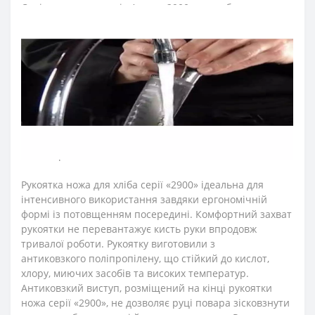
Серію кухонних ножів Аркос «2900» розробили для
інтенсивного використання на кухнях ресторанів та
харчових виробництв.
Лезо ножа для хліба зубчастого виготовили з
ексклюзивної нержавіючої сталі NITRUM, що має
надвисоку ріжучу здатність, підвищену твердість та
корозостійкість. У результаті лезо ножа
arcos
довго не
затуплюється, не ржавіє, тому виріб має довгий термін
служби, забезпечуючи економічну ефективність
інвентарю.
Рукоятка ножа для хліба серії «2900» ідеальна для
інтенсивного використання завдяки ергономічній
формі із потовщенням посередині. Комфортний захват
рукоятки не перевантажує кисть руки впродовж
тривалої роботи. Рукоятку виготовили з
антиковзкого поліпропілену, що стійкий до кислот,
хлору, миючих засобів та високих температур.
Антиковзкий виступ, розміщений на кінці рукоятки
ножа серії «2900», не дозволяє руці повара зісковзнути