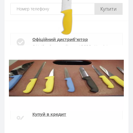
Купити
Офіційний дистриб'ютор
Офіційний дистриб'ютор ARCOS в Україні
Швидка доставка
Доставка протягом 1-3 днів по Україні
Гарантія якості
10 років гарантія на ножі
Купуй в кредит
Оплата частинами або миттєва розстрочка
від ПриватБанку