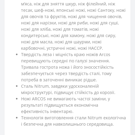
м’яса, ніж для зняття шкур, ніж філейний, ніж
тесак, шеф-ножі, японські ножі, ножі Сантоку, ножі
для овочів та фруктів, ножі для чищення овочів,
ножі для нарізки, ножі для риби, ножі для суші,
ножі для хліба, ножі для томатів, ножі
кондитерські, ножі для хамону, ножі для сиру,
ножі для масла, ножі для шаурми, ножі
карбовочні, устричні ножі, ножі HACCP.
Твердість леза і міцність краю ножів Arcos
перевищують середні по галузі значення.
Тривала гострота ножа і його зносостійкість
забезпечується через твердість сталі, тому
потреба в заточенні виникає рідше.
Сталь Nitrum, завдяки удосконаленій
мікроструктурі, підвищує стійкість до корозії.
Ножі ARCOS не вимагають частої заміни, у
результаті підвищується економічна
ефективність інвентарю.
Технологія виготовлення стали Nitrum екологічна
і безпечна для навколишнього середовища.