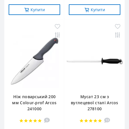
Купити
Купити
Ніж поварський 200
Мусат 23 см з
мм Сolour-prof Arcos
вуглецевої сталі Arcos
241000
278100
5
13