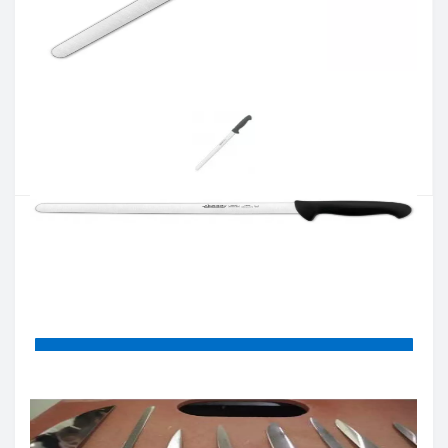
Артикул:
293525
Наявність:
Є в наявності
Кількість:
Цiна 1 150 грн.
-
+
КУПИТИ
Купити в один клік
Введіть номер телефону і ми передзвонимо