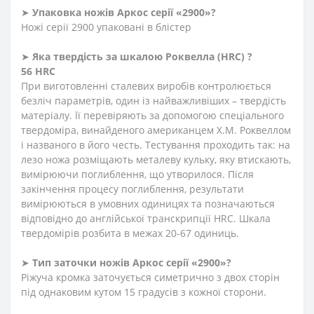
➤
Упаковка ножів Аркос серії «2900»?
Ножі серії 2900 упаковані в блістер
➤
Яка твердість
за
шкалою
Роквелла
(
HRC
)
?
56 HRC
При виготовленні сталевих виробів контролюється
безліч параметрів, один із найважливіших – твердість
матеріалу. Її перевіряють за допомогою спеціального
твердоміра, винайденого американцем Х.М. Роквеллом
і названого в його честь. Тестування проходить так: на
лезо ножа розміщають металеву кульку, яку втискають,
вимірюючи поглиблення
,
що утворилося. Після
закінчення процесу поглиблення, результати
вимірюються в умовних одиницях та позначаються
відповідно до англійської транскрипції HRC. Шкала
твердомірів розбита в межах 20-67 одиниць.
➤
Тип заточки ножів Аркос серії «2900»?
Ріжуча кромка заточується симетрично з двох сторін
під однаковим кутом 15 градусів з кожної сторони.