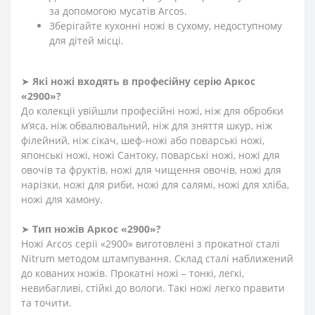
за допомогою мусатів Arcos.
Зберігайте кухонні ножі в сухому, недоступному
для дітей місці.
➤
Які ножі входять в професійну серію Аркос
«2900»?
До колекції увійшли професійні ножі, ніж для обробки
м’яса, ніж обвалювальний, ніж для зняття шкур, ніж
філейний, ніж сікач, шеф-ножі або поварські ножі,
японські ножі, ножі Сантоку, поварські ножі, ножі для
овочів та фруктів, ножі для чищення овочів, ножі для
нарізки, ножі для риби, ножі для салямі, ножі для хліба,
ножі для хамону.
➤
Тип ножів Аркос «2900»?
Ножі Arcos серії «2900» виготовлені з прокатної сталі
Nitrum методом штампування. Склад сталі наближений
до кованих ножів. Прокатні ножі – тонкі, легкі,
невибагливі, стійкі до вологи. Такі ножі легко правити
та точити.