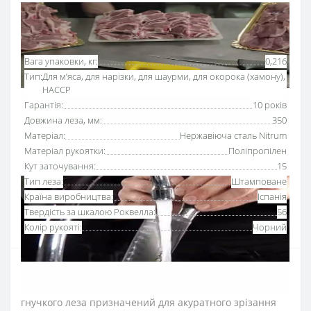
Основні характеристики
Всі характеристики
Вага упаковки, кг:
0,216
Тип:
Для м’яса, для нарізки, для шаурми, для окорока (хамону),
HACCP
Гарантія:
10 років
Довжина леза, мм:
350
Матеріал:
Нержавіюча сталь Nitrum
Матеріал рукоятки:
Поліпропілен
Кут заточування:
15
Тип леза:
Штамповане
Країна виробництва:
Іспанія
Твердість за шкалою Роквелла:
56
Колір рукояті:
Чорний
Ніж для хамону 35
0 мм Аркос серії «2900» з
рукояткою чорного кольору
за рахунок довгого та
гнучкого леза призначений для акуратного зрізання