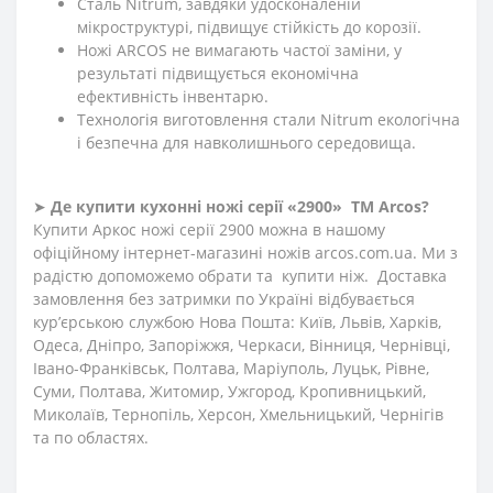
Сталь Nitrum, завдяки удосконаленій
мікроструктурі, підвищує стійкість до корозії.
Ножі ARCOS не вимагають частої заміни, у
результаті підвищується економічна
ефективність інвентарю.
Технологія виготовлення стали Nitrum екологічна
і безпечна для навколишнього середовища.
➤
Де купити кухонні ножі
серії «2900»
ТМ Arcos?
Купити Аркос ножі серії 2900 можна в нашому
офіційному інтернет-магазині ножів
arcos
.
com
.
ua
. Ми з
радістю допоможемо обрати та купити ніж. Доставка
замовлення без затримки по Україні відбувається
кур’єрською службою Нова Пошта: Київ, Львів, Харків,
Одеса, Дніпро, Запоріжжя, Черкаси, Вінниця, Чернівці,
Івано-Франківськ, Полтава, Маріуполь, Луцьк, Рівне,
Суми, Полтава, Житомир, Ужгород, Кропивницький,
Миколаїв, Тернопіль, Херсон, Хмельницький, Чернігів
та по областях.