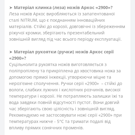
➤
Матеріал клинка (леза) ножів Аркос «2900»?
Леза ножів Аркос виробляються із запатентованої
сталі NITRUM, що є поєднанням інноваційних
матеріалів. Стійкі до корозії, довговічні із збереженням
ріжучої кромки, зберігають презентабельний
зовнішній вигляд під час всього періоду експлуатації.
➤
Матеріал
рукоятки
(
ручки
)
ножів Аркос серії
«2900»?
Суцільнолита рукоятка ножів виготовляється з
поліпропілену та прикріплена до хвостовика ножа за
допомогою прямої інжекції, утворюючи міцне та
нероз'ємне сполучення. Ручки серії «2900» – стійкі до
вологи, слабких лужних і кислотних розчинів, високої
температури і корозії. Не потрапляють залишки їжі та
вода завдяки повній відсутності пустот. Вони довгий
час зберігають свою цілісність і зовнішній вигляд.
Рекомендуємо не застосовувати ножі серії «2900» при
температурах нижче - 5°С та тримати подалі від
впливу прямих сонячних променів.