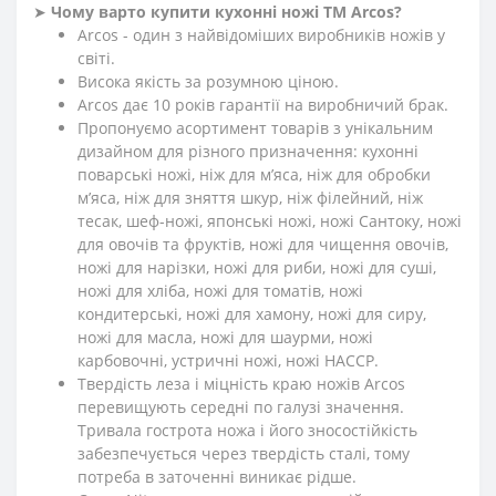
➤
Чому варто купити кухонні ножі ТМ Arcos?
Arcos - один з найвідоміших виробників ножів у
світі.
Висока якість за розумною ціною.
Arcos дає 10 років гарантії на виробничий брак.
Пропонуємо асортимент товарів з унікальним
дизайном для різного призначення: кухонні
поварські ножі, ніж для м’яса, ніж для обробки
м’яса, ніж для зняття шкур, ніж філейний, ніж
тесак, шеф-ножі, японські ножі, ножі Сантоку, ножі
для овочів та фруктів, ножі для чищення овочів,
ножі для нарізки, ножі для риби, ножі для суші,
ножі для хліба, ножі для томатів, ножі
кондитерські, ножі для хамону, ножі для сиру,
ножі для масла, ножі для шаурми, ножі
карбовочні, устричні ножі, ножі HACCP.
Твердість леза і міцність краю ножів Arcos
перевищують середні по галузі значення.
Тривала гострота ножа і його зносостійкість
забезпечується через твердість сталі, тому
потреба в заточенні виникає рідше.