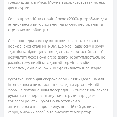
тонких шматків м’яса. Можна використовувати як ніж
для шаурми.
Серію професійних ножів Аркос «2900» розробили для
інтенсивного використання на кухнях ресторанів та
харчових виробництв.
Лезо ножа для хамону виготовили з ексклюзивної
нержавіючої сталі NITRUM, що має надвисоку ріжучу
здатність, підвищену твердість та корозостійкість. У
результаті лезо ножа
arcos
довго не затуплюється, не
ржавіє, тому виріб має довгий термін служби,
забезпечуючи економічну ефективність інвентарю.
Рукоятка ножів
для окорока серії
«2900» ідеальна для
інтенсивного використання завдяки ергономічній
формі із потовщенням посередині. Комфортний захват
рукоятки не перевантажує кисть руки впродовж
тривалої роботи. Рукоятку виготовили з
антиковзкого поліпропілену, що стійкий до кислот,
хлору, миючих засобів та високих температур.