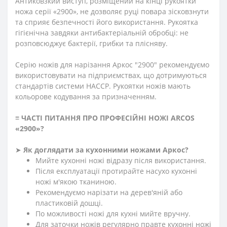
Антиковзкий виступ, розміщений на кінці рукоятки
ножа серії «2900», не дозволяє руці повара зісковзнути
та сприяє безпечності його використання. Рукоятка
гігієнічна завдяки антибактеріальній обробці: не
розповсюджує бактерії, грибки та плісняву.
Серію ножів для нарізання Аркос "2900" рекомендуємо
використовувати на підприємствах, що дотримуються
стандартів системи HACCP. Рукоятки ножів мають
кольорове кодування за призначенням.
≡
ЧАСТІ ПИТАННЯ ПРО ПРОФЕСІЙНІ НОЖІ ARCOS
«2900»
?
➤
Як доглядати за кухонними ножами Аркос?
Мийте кухонні ножі відразу після використання.
Після експлуатації протирайте насухо кухонні
ножі м'якою тканиною.
Рекомендуємо нарізати на дерев'яній або
пластиковій дошці.
По можливості ножі для кухні мийте вручну.
Для заточки ножів регулярно правте кухонні ножі