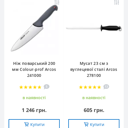
Ніж поварський 200
Мусат 23 см з
мм Сolour-prof Arcos
вуглецевої сталі Arcos
241000
278100
5
13
в наявностi
в наявностi
1 246 грн.
605 грн.
Купити
Купити