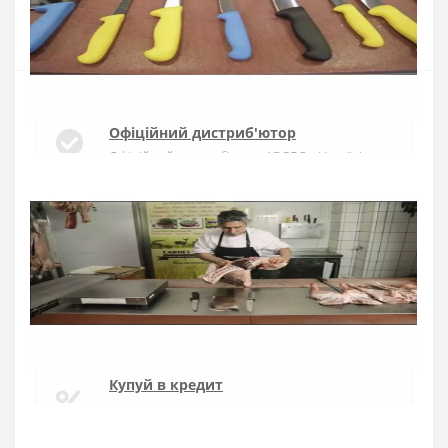
Купити
Офіційний дистриб'ютор
Офіційний дистриб'ютор ARCOS в Україні
Швидка доставка
Доставка протягом 1-3 днів по Україні
Гарантія якості
10 років гарантія на ножі
Купуй в кредит
Оплата частинами або миттєва розстрочка
від ПриватБанку