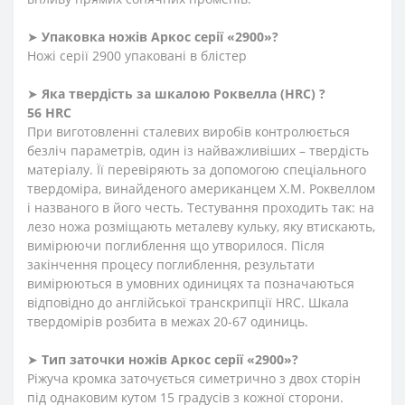
➤
Упаковка ножів Аркос серії «2900»?
Ножі серії 2900 упаковані в блістер
➤
Яка твердість
за
шкалою
Роквелла
(HRC)
?
56 HRC
При виготовленні сталевих виробів контролюється
безліч параметрів, один із найважливіших – твердість
матеріалу. Її перевіряють за допомогою спеціального
твердоміра, винайденого американцем Х.М. Роквеллом
і названого в його честь. Тестування проходить так: на
лезо ножа розміщають металеву кульку, яку втискають,
вимірюючи поглиблення що утворилося. Після
закінчення процесу поглиблення, результати
вимірюються в умовних одиницях та позначаються
відповідно до англійської транскрипції HRC. Шкала
твердомірів розбита в межах 20-67 одиниць.
➤
Тип заточки ножів Аркос серії «2900»?
Ріжуча кромка заточується симетрично з двох сторін
під однаковим кутом 15 градусів з кожної сторони.