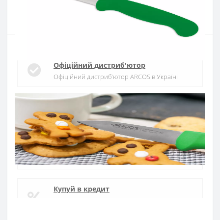
Купити
Офіційний дистриб'ютор
Офіційний дистриб'ютор ARCOS в Україні
Швидка доставка
Доставка протягом 1-3 днів по Україні
Гарантія якості
10 років гарантія на ножі
Купуй в кредит
Оплата частинами або миттєва розстрочка
від ПриватБанку