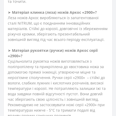
та точити.
➤
Матеріал клинка (леза) ножів Аркос «2900»?
Леза ножів Аркос виробляються із запатентованої
сталі NITRUM, що є поєднанням інноваційних
матеріалів. Стійкі до корозії, довговічні із збереженням
ріжучої кромки, зберігають презентабельний
зовнішній вигляд під час всього періоду експлуатації.
➤
Матеріал
рукоятки
(
ручки
)
ножів Аркос серії
«2900»?
Суцільнолита рукоятка ножів виготовляється з
поліпропілену та прикріплена до хвостовика ножа за
допомогою прямої інжекції, утворюючи міцне та
нероз'ємне сполучення. Ручки серії «2900» – стійкі до
вологи, слабких лужних і кислотних розчинів, високої
температури і корозії. Не потрапляють залишки їжі та
вода завдяки повній відсутності пустот. Вони довгий
час зберігають свою цілісність і зовнішній вигляд.
Рекомендуємо не застосовувати ножі серії «2900» при
температурах нижче - 5°С та тримати подалі від
впливу прямих сонячних променів.