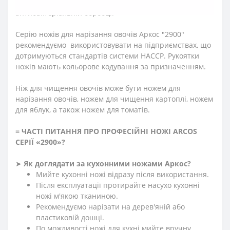
бактерій, грибків та плісняви завдяки
антибактеріальній обробці.
Серію ножів для нарізання овочів Аркос "2900"
рекомендуємо використовувати на підприємствах, що
дотримуються стандартів системи HACCP. Рукоятки
ножів мають кольорове кодування за призначенням.
Ніж для чищення овочів може бути ножем для
нарізання овочів, ножем для чищення картоплі, ножем
для яблук, а також ножем для томатів.
≡
ЧАСТІ ПИТАННЯ ПРО ПРОФЕСІЙНІ НОЖІ ARCOS
СЕРІЇ «2900»
?
➤
Як доглядати за кухонними ножами Аркос?
Мийте кухонні ножі відразу після використання.
Після експлуатації протирайте насухо кухонні
ножі м'якою тканиною.
Рекомендуємо нарізати на дерев'яній або
пластиковій дошці.
По можливості ножі для кухні мийте вручну.