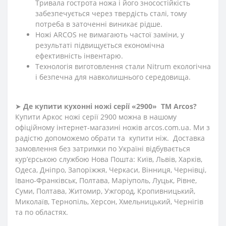
Тривала гострота ножа і його зносостійкість
забезпечується через твердість сталі, тому
потреба в заточенні виникає рідше.
Ножі ARCOS не вимагають частої заміни, у
результаті підвищується економічна
ефективність інвентарю.
Технологія виготовлення стали Nitrum екологічна
і безпечна для навколишнього середовища.
➤
Де купити кухонні ножі
серії «2900»
ТМ Arcos?
Купити Аркос ножі серії 2900 можна в нашому
офіційному інтернет-магазині ножів arcos.com.ua. Ми з
радістю допоможемо обрати та купити ніж. Доставка
замовлення без затримки по Україні відбувається
кур’єрською службою Нова Пошта: Київ, Львів, Харків,
Одеса, Дніпро, Запоріжжя, Черкаси, Вінниця, Чернівці,
Івано-Франківськ, Полтава, Маріуполь, Луцьк, Рівне,
Суми, Полтава, Житомир, Ужгород, Кропивницький,
Миколаїв, Тернопіль, Херсон, Хмельницький, Чернігів
та по областях.