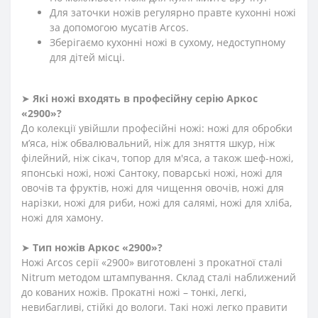
Для заточки ножів регулярно правте кухонні ножі
за допомогою мусатів Arcos.
Зберігаємо кухонні ножі в сухому, недоступному
для дітей місці.
➤
Які ножі входять в професійну серію Аркос
«2900»?
До колекції увійшли професійні ножі: ножі для обробки
м’яса, ніж обвалювальний, ніж для зняття шкур, ніж
філейний, ніж сікач, топор для м'яса, а також шеф-ножі,
японські ножі, ножі Сантоку, поварські ножі, ножі для
овочів та фруктів, ножі для чищення овочів, ножі для
нарізки, ножі для риби, ножі для салямі, ножі для хліба,
ножі для хамону.
➤
Тип ножів Аркос «2900»?
Ножі Arcos серії «2900» виготовлені з прокатної сталі
Nitrum методом штампування. Склад сталі наближений
до кованих ножів. Прокатні ножі – тонкі, легкі,
невибагливі, стійкі до вологи. Такі ножі легко правити