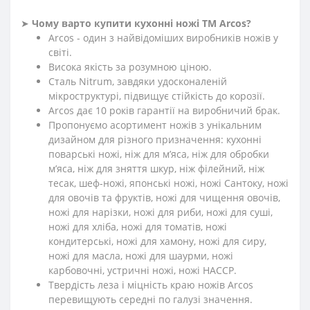
➤
Чому варто купити кухонні ножі ТМ Arcos?
Arcos - один з найвідоміших виробників ножів у
світі.
Висока якість за розумною ціною.
Сталь Nitrum, завдяки удосконаленій
мікроструктурі, підвищує стійкість до корозії.
Arcos дає 10 років гарантії на виробничий брак.
Пропонуємо асортимент ножів з унікальним
дизайном для різного призначення: кухонні
поварські ножі, ніж для м’яса, ніж для обробки
м’яса, ніж для зняття шкур, ніж філейний, ніж
тесак, шеф-ножі, японські ножі, ножі Сантоку, ножі
для овочів та фруктів, ножі для чищення овочів,
ножі для нарізки, ножі для риби, ножі для суші,
ножі для хліба, ножі для томатів, ножі
кондитерські, ножі для хамону, ножі для сиру,
ножі для масла, ножі для шаурми, ножі
карбовочні, устричні ножі, ножі HACCP.
Твердість леза і міцність краю ножів Arcos
перевищують середні по галузі значення.