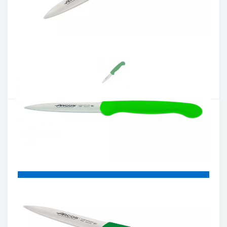
Артикул:
290021
Наявність:
Є в наявності
Кількість:
Цiна 510 грн.
-
+
КУПИТИ
Купити в один клік
Введіть номер телефону і ми передзвонимо