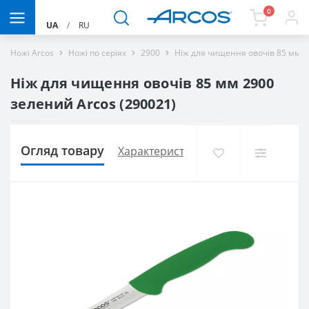
0
UA
/
RU
Ножі Arcos
Ножі по серіях
2900
Ніж для чищення овочів 85 мм 2
Ніж для чищення овочів 85 мм 2900
зелений Arcos (290021)
Огляд товару
Характеристики
Доставка і оплат