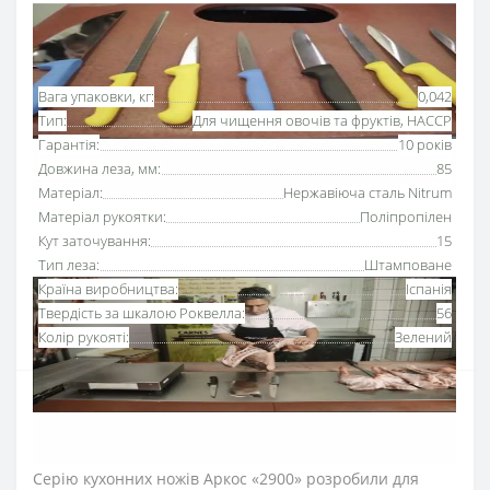
Основні характеристики
Всі характеристики
Вага упаковки, кг:
0,042
Тип:
Для чищення овочів та фруктів, HACCP
Гарантія:
10 років
Довжина леза, мм:
85
Матеріал:
Нержавіюча сталь Nitrum
Матеріал рукоятки:
Поліпропілен
Кут заточування:
15
Тип леза:
Штамповане
Країна виробництва:
Іспанія
Твердість за шкалою Роквелла:
56
Колір рукояті:
Зелений
Ніж для чищення овочів
85 мм серії «2900» Аркос з
рукояткою зеленого кольору
розроблений для
зручного очищення шкірки овочів та фруктів.
Серію кухонних ножів Аркос «2900» розробили для