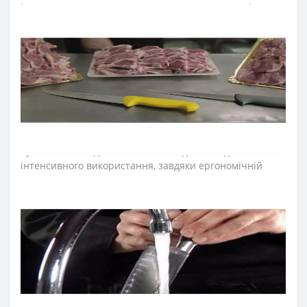
інтенсивного використання на кухнях ресторанів та
харчових виробництв.
Лезо ножа для кухні виготовили з ексклюзивної
нержавіючої сталі NITRUM, що має надвисоку ріжучу
здатність, підвищену твердість та корозостійкість. У
результаті лезо ножа аркос довго не затуплюється, не
ржавіє, тому виріб має довгий термін служби,
забезпечуючи економічну ефективність інвентарю.
Рукоятка ножів для овочів "2900" ідеальна для
інтенсивного використання, завдяки ергономічній
формі із потовщенням посередині. Комфортний захват
рукоятки не перевантажує кисть руки впродовж
тривалої роботи. Рукоятку виготовили з антиковзкого
поліпропілену, що стійкий до кислот, хлору, миючих
засобів та високих температур. Антиковзкий виступ,
розміщений на кінці рукоятки ножа для овочів та
фруктів серії «2900», не дозволяє руці повара
зісковзнути та впливає на безпечність його
використання. Рукоятка стійка до розповсюдження