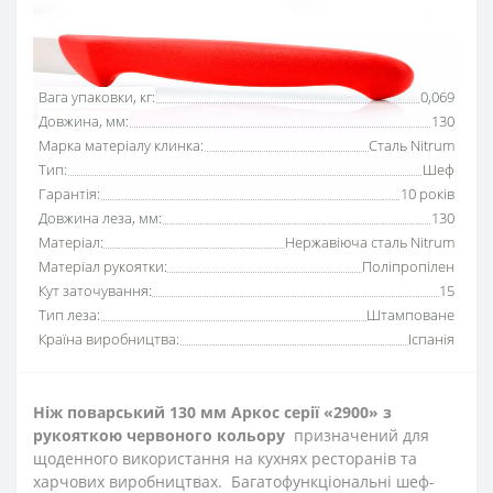
Основні характеристики
Всі характеристики
Вага упаковки, кг:
0,069
Довжина, мм:
130
Марка матеріалу клинка:
Сталь Nitrum
Тип:
Шеф
Гарантія:
10 років
Довжина леза, мм:
130
Матеріал:
Нержавіюча сталь Nitrum
Матеріал рукоятки:
Поліпропілен
Кут заточування:
15
Тип леза:
Штамповане
Країна виробництва:
Іспанія
Ніж поварський
130 мм Аркос серії «2900» з
рукояткою червоного кольору
призначений для
щоденного використання на кухнях ресторанів та
харчових виробництвах. Багатофункціональні шеф-