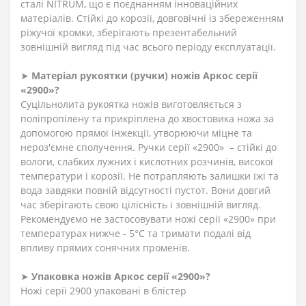
сталі NITRUM, що є поєднанням інноваційних
матеріалів. Стійкі до корозії, довговічні із збереженням
ріжучої кромки, зберігають презентабельний
зовнішній вигляд під час всього періоду експлуатації.
➤
Матеріал
рукоятки
(
ручки
)
ножів Аркос серії
«2900»?
Суцільнолита рукоятка ножів виготовляється з
поліпропілену та прикріплена до хвостовика ножа за
допомогою прямої інжекції, утворюючи міцне та
нероз'ємне сполучення. Ручки серії «2900» – стійкі до
вологи, слабких лужних і кислотних розчинів, високої
температури і корозії. Не потрапляють залишки їжі та
вода завдяки повній відсутності пустот. Вони довгий
час зберігають свою цілісність і зовнішній вигляд.
Рекомендуємо не застосовувати ножі серії «2900» при
температурах нижче - 5°С та тримати подалі від
впливу прямих сонячних променів.
➤
Упаковка ножів Аркос серії «2900»?
Ножі серії 2900 упаковані в блістер