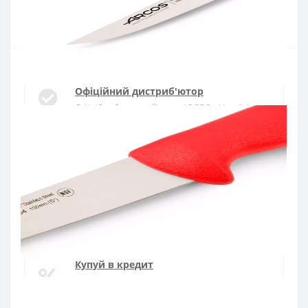
Купити
Офіційний дистриб'ютор
Офіційний дистриб'ютор ARCOS в Україні
Швидка доставка
Доставка протягом 1-3 днів по Україні
Гарантія якості
10 років гарантія на ножі
Купуй в кредит
Оплата частинами або миттєва розстрочка
від ПриватБанку