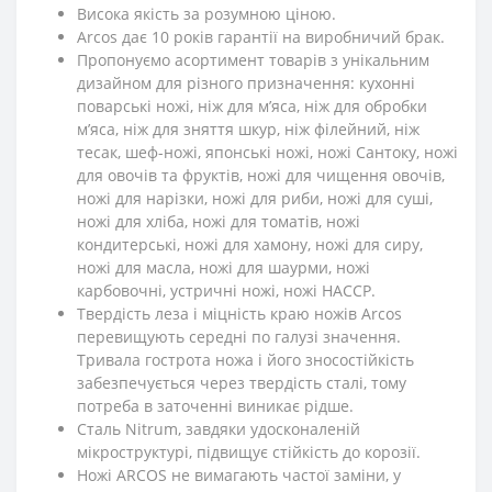
Висока якість за розумною ціною.
Arcos дає 10 років гарантії на виробничий брак.
Пропонуємо асортимент товарів з унікальним
дизайном для різного призначення: кухонні
поварські ножі, ніж для м’яса, ніж для обробки
м’яса, ніж для зняття шкур, ніж філейний, ніж
тесак, шеф-ножі, японські ножі, ножі Сантоку, ножі
для овочів та фруктів, ножі для чищення овочів,
ножі для нарізки, ножі для риби, ножі для суші,
ножі для хліба, ножі для томатів, ножі
кондитерські, ножі для хамону, ножі для сиру,
ножі для масла, ножі для шаурми, ножі
карбовочні, устричні ножі, ножі HACCP.
Твердість леза і міцність краю ножів Arcos
перевищують середні по галузі значення.
Тривала гострота ножа і його зносостійкість
забезпечується через твердість сталі, тому
потреба в заточенні виникає рідше.
Сталь Nitrum, завдяки удосконаленій
мікроструктурі, підвищує стійкість до корозії.
Ножі ARCOS не вимагають частої заміни, у