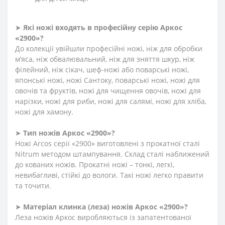
➤
Які ножі входять в професійну серію Аркос
«2900»?
До колекції увійшли професійні ножі, ніж для обробки
м’яса, ніж обвалювальний, ніж для зняття шкур, ніж
філейний, ніж сікач, шеф-ножі або поварські ножі,
японські ножі, ножі Сантоку, поварські ножі, ножі для
овочів та фруктів, ножі для чищення овочів, ножі для
нарізки, ножі для риби, ножі для салямі, ножі для хліба,
ножі для хамону.
➤
Тип ножів Аркос «2900»?
Ножі Arcos серії «2900» виготовлені з прокатної сталі
Nitrum методом штампування. Склад сталі наближений
до кованих ножів. Прокатні ножі – тонкі, легкі,
невибагливі, стійкі до вологи. Такі ножі легко правити
та точити.
➤
Матеріал клинка (леза) ножів Аркос «2900»?
Леза ножів Аркос виробляються із запатентованої