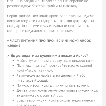
гігієнічна завдяки антибактеріальній обробці: не
розповсюджує бактерії, грибки та плісняву.
Серію поварських ножів Аркос "2900" рекомендуємо
використовувати на підприємствах, що дотримуються
стандартів системи HACCP. Рукоятки ножів мають
кольорове кодування за призначенням.
≡
ЧАСТІ ПИТАННЯ ПРО ПРОФЕСІЙНІ НОЖІ ARCOS
«2900»
?
➤
Як доглядати за кухонними ножами Аркос?
Мийте кухонні ножі відразу після використання.
Після експлуатації протирайте насухо кухонні
ножі м'якою тканиною.
Рекомендуємо нарізати на дерев'яній або
пластиковій дошці.
По можливості ножі для кухні мийте вручну.
Для заточки ножів регулярно правте кухонні ножі
за допомогою мусатів Arcos.
Зберігаємо кухонні ножі в сухому, недоступному
для дітей місці.