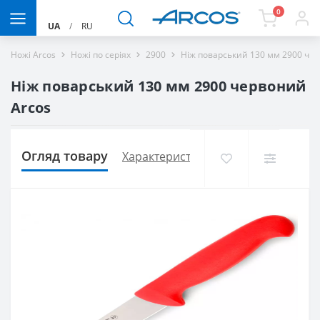
0
UA
/
RU
Ножі Arcos
Ножі по серіях
2900
Ніж поварський 130 мм 2900 чер
Ніж поварський 130 мм 2900 червоний
Arcos
Огляд товару
Характеристики
Доставка і оплат