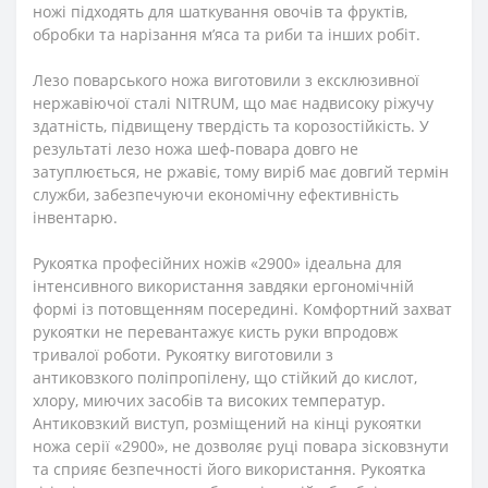
ножі підходять для шаткування овочів та фруктів,
обробки та нарізання м’яса та риби та інших робіт.
Лезо поварського ножа виготовили з ексклюзивної
нержавіючої сталі NITRUM, що має надвисоку ріжучу
здатність, підвищену твердість та корозостійкість. У
результаті лезо ножа шеф-повара довго не
затуплюється, не ржавіє, тому виріб має довгий термін
служби, забезпечуючи економічну ефективність
інвентарю.
Рукоятка професійних ножів «2900» ідеальна для
інтенсивного використання завдяки ергономічній
формі із потовщенням посередині. Комфортний захват
рукоятки не перевантажує кисть руки впродовж
тривалої роботи. Рукоятку виготовили з
антиковзкого поліпропілену, що стійкий до кислот,
хлору, миючих засобів та високих температур.
Антиковзкий виступ, розміщений на кінці рукоятки
ножа серії «2900», не дозволяє руці повара зісковзнути
та сприяє безпечності його використання. Рукоятка