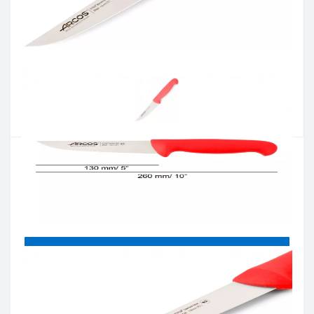
Артикул:
290422
Наявність:
Є в наявності
Кількість:
Цiна 670 грн.
-
+
КУПИТИ
Купити в один клік
Введіть номер телефону і ми передзвонимо