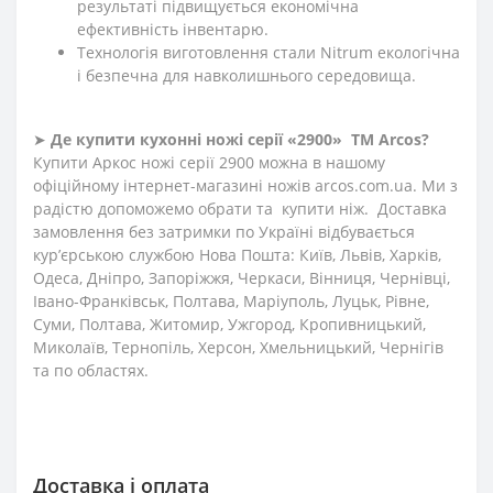
результаті підвищується економічна
ефективність інвентарю.
Технологія виготовлення стали Nitrum екологічна
і безпечна для навколишнього середовища.
➤
Де купити кухонні ножі
серії «2900»
ТМ Arcos?
Купити Аркос ножі серії 2900 можна в нашому
офіційному інтернет-магазині ножів
arcos
.
com
.
ua
. Ми з
радістю допоможемо обрати та купити ніж. Доставка
замовлення без затримки по Україні відбувається
кур’єрською службою Нова Пошта: Київ, Львів, Харків,
Одеса, Дніпро, Запоріжжя, Черкаси, Вінниця, Чернівці,
Івано-Франківськ, Полтава, Маріуполь, Луцьк, Рівне,
Суми, Полтава, Житомир, Ужгород, Кропивницький,
Миколаїв, Тернопіль, Херсон, Хмельницький, Чернігів
та по областях.
Доставка і оплата