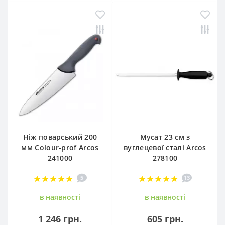
Ніж поварський 200
Мусат 23 см з
мм Сolour-prof Arcos
вуглецевої сталі Arcos
241000
278100
5
13
в наявностi
в наявностi
1 246 грн.
605 грн.