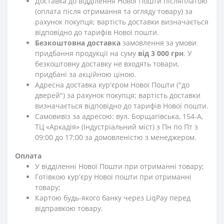
Доставка до відділення Нової Пошти післяплатою
(оплата після отримання та огляду товару) за
рахунок покупця; вартість доставки визначається
відповідно до тарифів Нової пошти.
Безкоштовна доставка
замовлення за умови
придбання продукції на суму
від 3 000 грн
. У
безкоштовну доставку не входять товари,
придбані за акційною ціною.
Адресна доставка кур'єром Нової Пошти ("до
дверей") за рахунок покупця; вартість доставки
визначається відповідно до тарифів Нової пошти.
Самовивіз за адресою: вул. Борщагівська, 154-А,
ТЦ «Аркадія» (Індустріальний міст) з Пн по Пт з
09:00 до 17:00 за домовленістю з менеджером.
Оплата
У відділенні Нової Пошти при отриманні товару;
Готівкою кур'єру Нової пошти при отриманні
товару;
Картою будь-якого банку через LiqPay перед
відправкою товару.