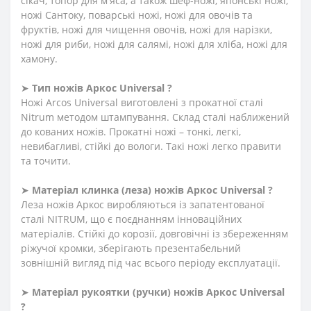
сікач, топор для м'яса, а також шеф-ножі, японські ножі,
ножі Сантоку, поварські ножі, ножі для овочів та
фруктів, ножі для чищення овочів, ножі для нарізки,
ножі для риби, ножі для салямі, ножі для хліба, ножі для
хамону.
➤
Тип ножів Аркос Universal ?
Ножі Arcos Universal виготовлені з прокатної сталі
Nitrum методом штампування. Склад сталі наближений
до кованих ножів. Прокатні ножі – тонкі, легкі,
невибагливі, стійкі до вологи. Такі ножі легко правити
та точити.
➤
Матеріал клинка (леза) ножів Аркос Universal ?
Леза ножів Аркос виробляються із запатентованої
сталі NITRUM, що є поєднанням інноваційних
матеріалів. Стійкі до корозії, довговічні із збереженням
ріжучої кромки, зберігають презентабельний
зовнішній вигляд під час всього періоду експлуатації.
➤
Матеріал рукоятки
(
ручки
)
ножів Аркос Universal
?