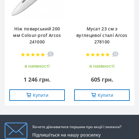
Ніж поварський 200
Мусат 23 см з
мм Сolour-prof Arcos
вуглецевої сталі Arcos
241000
278100
5
13
в наявностi
в наявностi
1 246 грн.
605 грн.
Купити
Купити
Хочете дізнаватися першим про акції і знижки?
Підпишіться на нашу розсилку