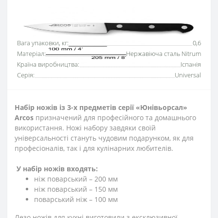
Основні характеристики
Всі характеристики
Вага упаковки, кг:
0,6
Матеріал:
Нержавіюча сталь Nitrum
Країна виробництва:
Іспанія
Серія:
Universal
Набір ножів із 3-х предметів серії «Юнівьорсал»
Arcos
призначений для професійного та домашнього
використання. Ножі набору завдяки своїй
універсальності стануть чудовим подарунком, як для
професіоналів, так і для кулінарних любителів.
У набір ножів входять:
ніж поварський – 200 мм
ніж поварський – 150 мм
поварський ніж – 100 мм
Лезо ножів для кухні виготовили з ексклюзивної