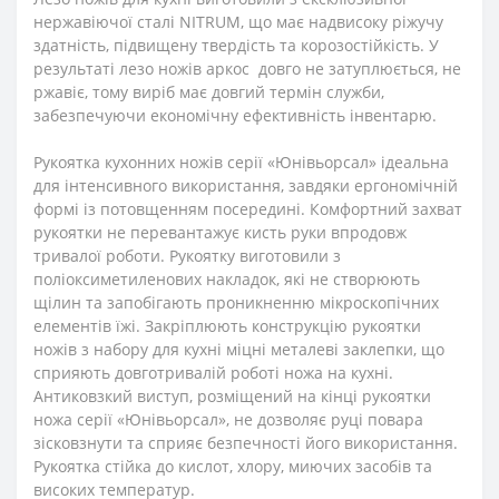
нержавіючої сталі NITRUM, що має надвисоку ріжучу
здатність, підвищену твердість та корозостійкість. У
результаті лезо ножів аркос довго не затуплюється, не
ржавіє, тому виріб має довгий термін служби,
забезпечуючи економічну ефективність інвентарю.
Рукоятка кухонних ножів серії «Юнівьорсал» ідеальна
для інтенсивного використання, завдяки ергономічній
формі із потовщенням посередині. Комфортний захват
рукоятки не перевантажує кисть руки впродовж
тривалої роботи. Рукоятку виготовили з
поліоксиметиленових накладок, які не створюють
щілин та запобігають проникненню мікроскопічних
елементів їжі. Закріплюють конструкцію рукоятки
ножів з набору для кухні міцні металеві заклепки, що
сприяють довготривалій роботі ножа на кухні.
Антиковзкий виступ, розміщений на кінці рукоятки
ножа серії «Юнівьорсал», не дозволяє руці повара
зісковзнути та сприяє безпечності його використання.
Рукоятка стійка до кислот, хлору, миючих засобів та
високих температур.