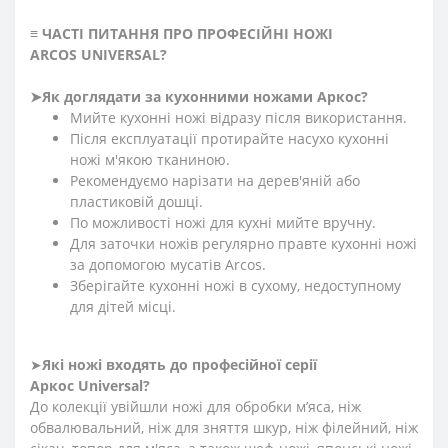
≡
ЧАСТІ ПИТАННЯ ПРО ПРОФЕСІЙНІ НОЖІ
ARCOS
UNIVERSAL?
➤
Як доглядати за кухонними ножами Аркос?
Мийте кухонні ножі відразу після використання.
Після експлуатації протирайте насухо кухонні
ножі м'якою тканиною.
Рекомендуємо нарізати на дерев'яній або
пластиковій дошці.
По можливості ножі для кухні мийте вручну.
Для заточки ножів регулярно правте кухонні ножі
за допомогою мусатів Arcos.
Зберігайте кухонні ножі в сухому, недоступному
для дітей місці.
➤
Які ножі входять до професійної серії
Аркос
Universal
?
До колекції увійшли ножі для обробки м’яса, ніж
обвалювальний, ніж для зняття шкур, ніж філейний, ніж