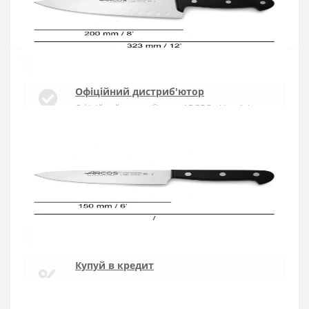
Купити
Офіційний дистриб'ютор
Офіційний дистриб'ютор ARCOS в Україні
Швидка доставка
Доставка протягом 1-3 днів по Україні
Гарантія якості
10 років гарантія на ножі
Купуй в кредит
Оплата частинами або миттєва розстрочка
від ПриватБанку