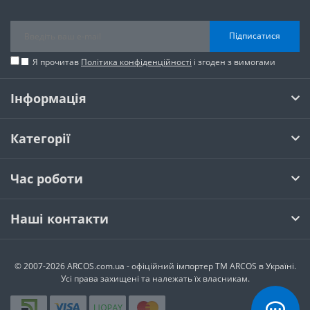
Підписатися
Я прочитав
Політика конфіденційності
і згоден з вимогами
Інформація
Категорії
Час роботи
Наші контакти
© 2007-2026 ARCOS.com.ua - офiцiйний iмпортер ТМ ARCOS в Україні.
Усi права захищенi та належать їх власникам.