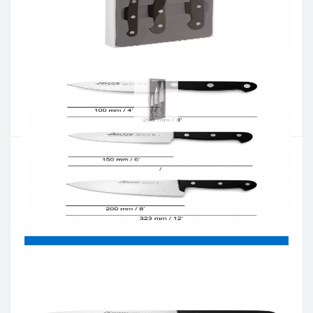
Артикул:
807410
Наявність:
Є в наявності
Кількість:
Цiна 3 516 грн.
-
+
КУПИТИ
Купити в один клік
Введіть номер телефону і ми передзвонимо