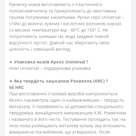
Рукоятку ножів виготовляють з пластичного
поліоксиметилену та прикріплюють до хвостовика
трьома потужними заклепками. Ручки серії Universal –
стійкі до вологи, лужних і кислотних розчинів, корозії
та високої температури від - 40°C до 150° C. Не
потрапляють залишки їжі, вода завдяки повній
відсутності пустот. Довгий час зберігають свою
цілісність і зовнішній вигляд.
➤
Упаковка ножів Аркос Universal ?
Ножі Universal – подарункова упаковка
➤
Яка твердість зашкалою Роквелла
(HRC)
?
56 HRC
При виготовленні сталевих виробів контролюється
безліч параметрів, один із найважливіших – твердість
матеріалу. Її перевіряють за допомогою спеціального
твердоміра, винайденого американцем Х.М. Роквеллом
і названого в його честь. Тестування проходить так: на
лезо ножа розміщають металеву кульку, яку втискають,
вимірюючи поглиблення, що утворилося. Після