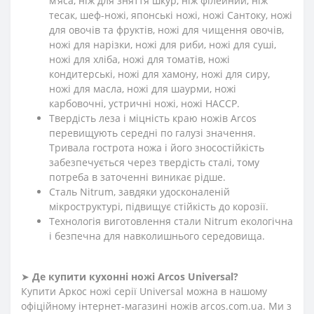
м’яса, ніж для зняття шкур, ніж філейний, ніж
тесак, шеф-ножі, японські ножі, ножі Сантоку, ножі
для овочів та фруктів, ножі для чищення овочів,
ножі для нарізки, ножі для риби, ножі для суші,
ножі для хліба, ножі для томатів, ножі
кондитерські, ножі для хамону, ножі для сиру,
ножі для масла, ножі для шаурми, ножі
карбовочні, устричні ножі, ножі HACCP.
Твердість леза і міцність краю ножів Arcos
перевищують середні по галузі значення.
Тривала гострота ножа і його зносостійкість
забезпечується через твердість сталі, тому
потреба в заточенні виникає рідше.
Сталь Nitrum, завдяки удосконаленій
мікроструктурі, підвищує стійкість до корозії.
Технологія виготовлення стали Nitrum екологічна
і безпечна для навколишнього середовища.
➤
Де купити кухонні ножі Arcos
Universal
?
Купити Аркос ножі серії Universal можна в нашому
офіційному інтернет-магазині ножів arcos.com.ua. Ми з