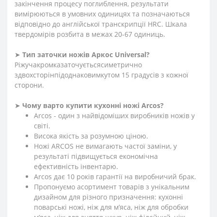
закінчення процесу поглиблення, результати
вимірюються в умовних одиницях та позначаються
відповідно до англійської транскрипції HRC. Шкала
твердомірів розбита в межах 20-67 одиниць.
➤
Тип заточки ножів Аркос Universal?
Ріжучакромказаточуєтьсясиметрично
здвохсторінпідоднаковимкутом 15 градусів з кожної
сторони.
➤
Чому варто купити кухонні ножі Arcos?
Arcos - один з найвідоміших виробників ножів у
світі.
Висока якість за розумною ціною.
Ножі ARCOS не вимагають частої заміни, у
результаті підвищується економічна
ефективність інвентарю.
Arcos дає 10 років гарантії на виробничий брак.
Пропонуємо асортимент товарів з унікальним
дизайном для різного призначення: кухонні
поварські ножі, ніж для м’яса, ніж для обробки