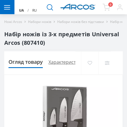
0
UA
/
RU
Ножі Arcos
Набори ножів
Набори ножів без підставки
Набір ножі
Набір ножів із 3-х предметів Universal
Arcos (807410)
Огляд товару
Характеристики
Доставка і оплат