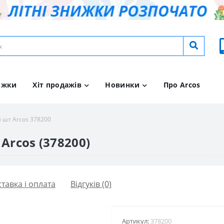
ижки
Хіт продажів
Новинки
Про Arcos
6 шт Arcos 378200
Arcos (378200)
тавка і оплата
Відгуків (0)
Артикул:
378200