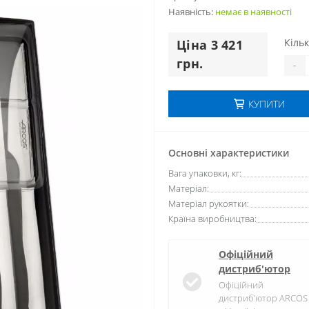
Наявність:
немає в наявностi
Кільк
Цiна 3 421
грн.
-
КУПИТИ
Основні характеристики
Вага упаковки, кг:
Матеріал:
Матеріал рукоятки:
Країна виробництва:
Офіційний
дистриб'ютор
Офіційний
дистриб'ютор ARCOS