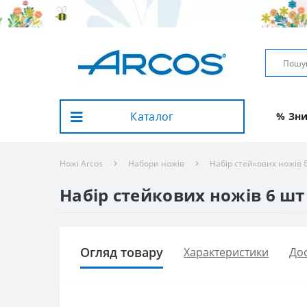
Каталог
% Зн
Ножі Arcos
Набори ножів
Набір стейкових ножів 
Набір стейкових ножів 6 шт 
Огляд товару
Характеристики
Дос