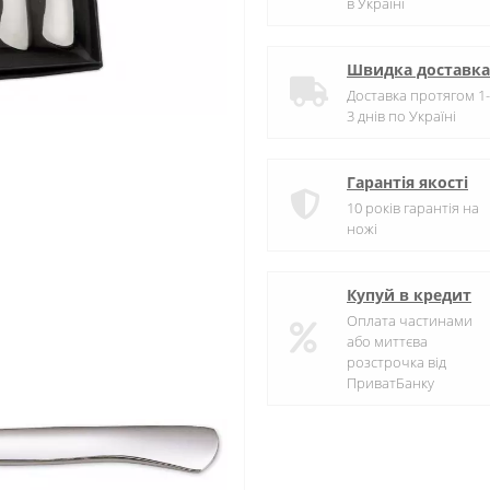
в Україні
Швидка доставка
Доставка протягом 1-
3 днів по Україні
Гарантія якості
10 років гарантія на
ножі
Купуй в кредит
Оплата частинами
або миттєва
розстрочка від
ПриватБанку