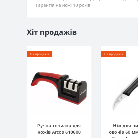
Гарантія на ножі 10 років
Хіт продажів
Хіт продажів
Хіт продажів
Ручна точилка для
Ніж для ч
ножів Arcos 610600
овочів 60 м