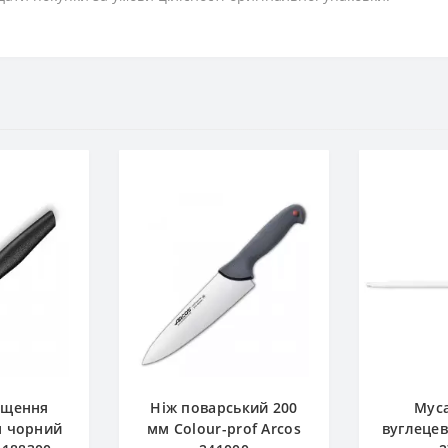
ищення
Ніж поварський 200
Муса
м чорний
мм Сolour-prof Arcos
вуглецев