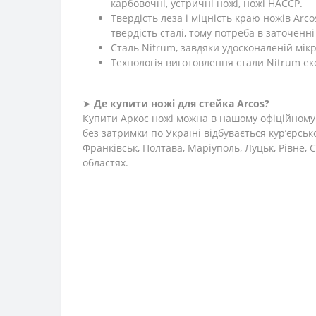
карбовочні, устричні ножі, ножі HACCP.
Твердість леза і міцність краю ножів Arc
твердість сталі, тому потреба в заточенн
Сталь Nitrum, завдяки удосконаленій мікро
Технологія виготовлення стали Nitrum е
➤
Де купити ножі для стейка Arcos?
Купити Аркос ножі можна в нашому офіційному 
без затримки по Україні відбувається кур’єрськ
Франківськ, Полтава, Маріуполь, Луцьк, Рівне,
областях.