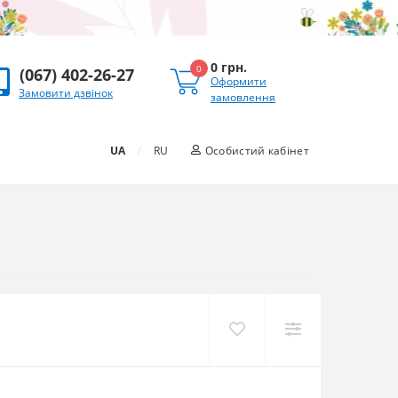
0 грн.
0
(067) 402-26-27
Оформити
Замовити дзвінок
замовлення
/
UA
RU
Особистий кабінет