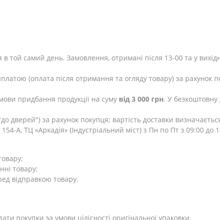
 в той самий день. Замовлення, отримані після 13-00 та у вихід
яплатою (оплата після отримання та огляду товару) за рахунок п
мови придбання продукції на суму
від 3 000 грн
. У безкоштовну
до дверей") за рахунок покупця; вартість доставки визначаєтьс
154-А, ТЦ «Аркадія» (Індустріальний міст) з Пн по Пт з 09:00 до
товару;
нні товару;
ред відправкою товару.
дати покупки за умови цілісності оригінальної упаковки.