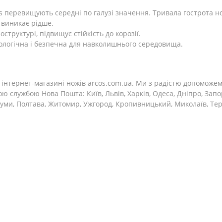
os перевищують середні по галузі значення. Тривала гострота но
і виникає рідше.
структурі, підвищує стійкість до корозії.
кологічна і безпечна для навколишнього середовища.
інтернет-магазині ножів arcos.com.ua. Ми з радістю допоможем
ою службою Нова Пошта: Київ, Львів, Харків, Одеса, Дніпро, Запо
 Суми, Полтава, Житомир, Ужгород, Кропивницький, Миколаїв, Тер