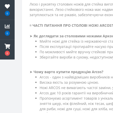
Лезо і рукоятку столових ножів для стейка виго
використанні. Лезо стейкового ножа має надвисо
0
затуплюється та не ржавіє, забезпечуючи еконо
≡
ЧАСТІ ПИТАННЯ ПРО СТОЛОВІ НОЖІ ARCOS
0
➤
Як доглядати за столовими ножами Арко
Мийте ножі для стейка із нержавіючої ста
Після експлуатації протирайте насухо п
По можливості мийте вручну стейкові пр
0
Зберігайте вироби в сухому, недоступному
➤
Чому варто купити продукцію Arcos?
Arcos - один з найвідоміших виробників но
Висока якість за розумною ціною.
Ножі ARCOS не вимагають частої заміни, 
Arcos дає 10 років гарантії на виробничи
Пропонуємо асортимент товарів з унікальн
зняття шкур, ніж філейний, ніж тесак, шеф
для риби, ножі для суші, ножі для хліба, н