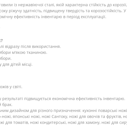
товили із нержавіючої сталі, якій характерна стійкість до корозі
ку ріжучу здатність, підвищену твердість та корозостійкість. У
мічну ефективність інвентарю в період експлуатації.
?
с?
лі відразу після використання.
рибори м'якою тканиною.
ибори.
 для дітей місці.
жів у світі.
у результаті підвищується економічна ефективність інвентарю.
й брак.
им дизайном для різного призначення: кухонні поварські ножі, н
-ножі, японські ножі, ножі Сантоку, ножі для овочів та фруктів, 
ожі для томатів, ножі кондитерські, ножі для хамону, ножі для си