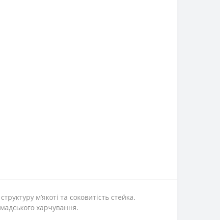
труктуру м’якоті та соковитість стейка.
ромадського харчування.