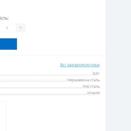
ість:
+
Всі характеристики
0,61
Нержавіюча сталь
Н/ж сталь
Іспанія