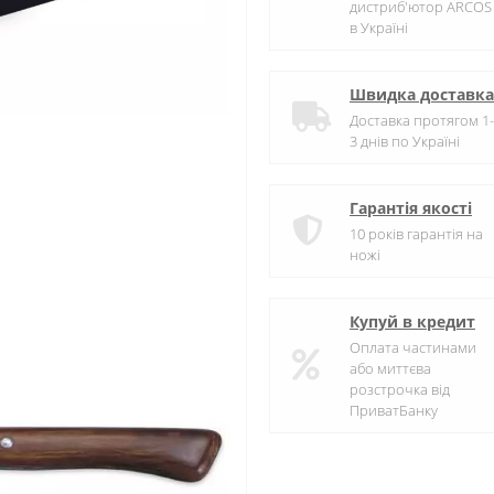
дистриб'ютор ARCOS
в Україні
Швидка доставка
Доставка протягом 1-
3 днів по Україні
Гарантія якості
10 років гарантія на
ножі
Купуй в кредит
Оплата частинами
або миттєва
розстрочка від
ПриватБанку