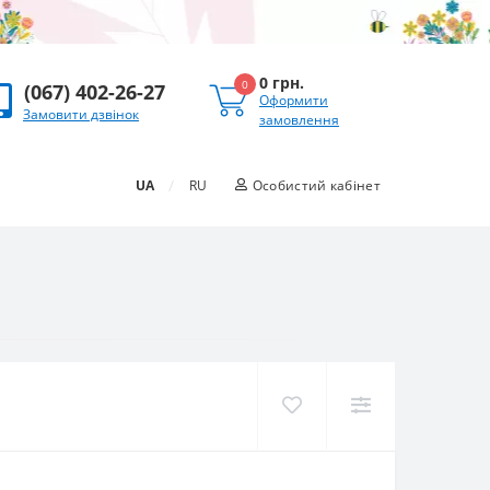
0 грн.
0
(067) 402-26-27
Оформити
Замовити дзвінок
замовлення
/
UA
RU
Особистий кабінет