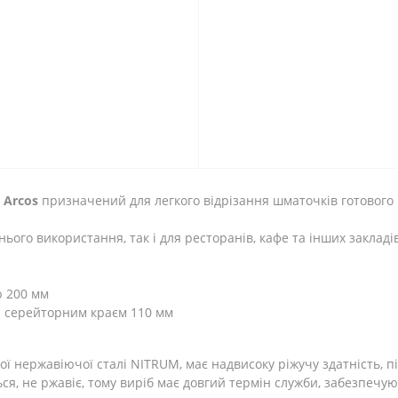
s Arcos
призначений для легкого відрізання шматочків готового м
нього використання, так і для ресторанів, кафе та інших заклад
ю 200 мм
та серейторним краєм 110 мм
ї нержавіючої сталі NITRUM, має надвисоку ріжучу здатність, пі
ься, не ржавіє, тому виріб має довгий термін служби, забезпеч