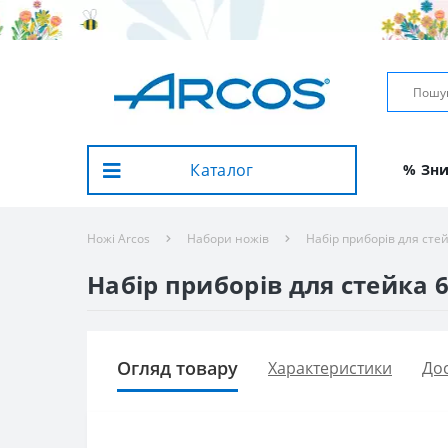
Каталог
% Зн
Ножі Arcos
Набори ножів
Набір приборів для стей
Набір приборів для стейка 6
Огляд товару
Характеристики
Дос