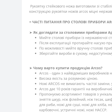
Рукоятку стейкового ножа виготовили зі стабілі
конструкцію рукоятки ножів arcos міцні нерж
≡
ЧАСТІ ПИТАННЯ ПРО СТОЛОВІ ПРИБОРИ AR
➤
Як доглядати за столовими приборами А
Мийте столові прибори із нержавіючої ст
Після експлуатації протирайте насухо п
По можливості мийте вручну столові при
Зберігайте вироби в сухому, недоступному
➤
Чому варто купити продукцію Arcos?
Arcos - один з найвідоміших виробників но
Висока якість за розумною ціною.
Ножі ARCOS не вимагають частої заміни, 
Arcos дає 10 років гарантії на виробничи
Пропонуємо асортимент товарів з унікальн
зняття шкур, ніж філейний, ніж тесак, шеф
для риби, ножі для суші, ножі для хліба, н
карбовочні, устричні ножі, ножі HACCP.