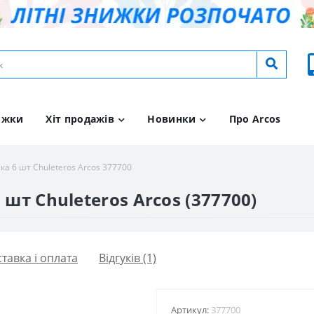
ижки
Хіт продажів
Новинки
Про Arcos
ка 6 шт Chuleteros Arcos 377700
 шт Chuleteros Arcos (377700)
тавка і оплата
Відгуків (1)
Артикул:
377700