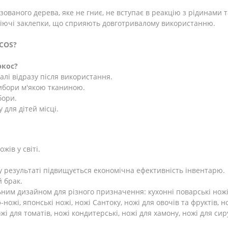
зованого дерева, яке не гниє, не вступає в реакцію з рідинами 
авіючі заклепки, що сприяють довготривалому використанню.
COS
?
ркос?
алі відразу після використання.
рибори м'якою тканиною.
бори.
 для дітей місці.
жів у світі.
у результаті підвищується економічна ефективність інвентарю.
й брак.
им дизайном для різного призначення: кухонні поварські ножі, н
-ножі, японські ножі, ножі Сантоку, ножі для овочів та фруктів, 
ожі для томатів, ножі кондитерські, ножі для хамону, ножі для си