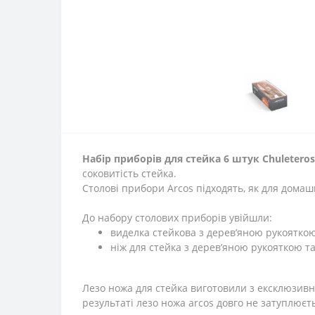
Набір приборів для стейка 6 штук Chuletero
соковитість стейка.
Столові прибори Arcos підходять, як для домаш
До набору столових приборів увійшли:
виделка стейкова з дерев’яною рукоятко
ніж для стейка з дерев’яною рукояткою 
Лезо ножа для стейка виготовили з ексклюзивно
результаті лезо ножа arcos довго не затуплюєт