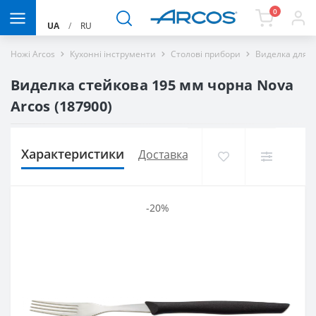
0
UA
/
RU
Ножі Arcos
Кухонні інструменти
Столові прибори
Виделка для с
Виделка стейкова 195 мм чорна Nova
Arcos (187900)
Характеристики
Доставка і оплата
Відгуків (1)
-20%