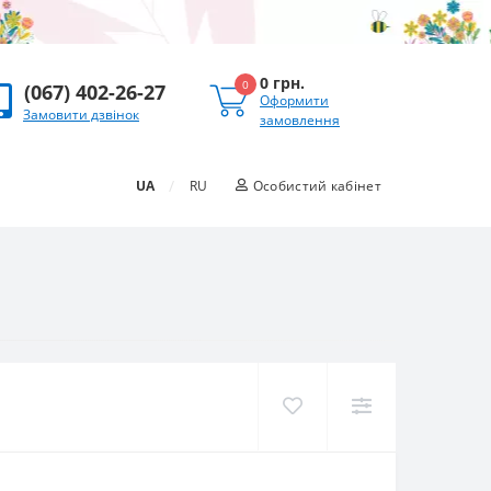
0 грн.
0
(067) 402-26-27
Оформити
Замовити дзвінок
замовлення
/
UA
RU
Особистий кабінет