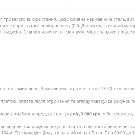
ля тривалого використання. Ексклюзивна нержавіюча сталь, вис
ться з вприснутого поліпропілену (PP). Даний пластиковий матер
30 градусів). З'єднання ручки з лезом дуже міцне завдяки процес
 в той самий день. Замовлення, отримані після 13-00 та у вихід
яплатою (оплата після отримання та огляду товару) за рахунок п
мови придбання продукції на суму
від 3 000 грн
. У безкоштовну
до дверей") за рахунок покупця; вартість доставки визначаєтьс
154-А, ТЦ «Аркадія» (Індустріальний міст) з Пн по Пт з 09:00 до