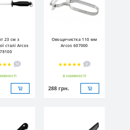
т 23 см з
Овощечистка 110 мм
ої сталі Arcos
Arcos 607000
78100
13
2
аявностi
в наявностi
288 грн.