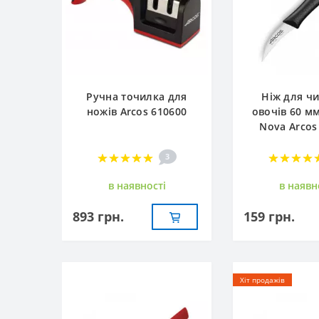
Ручна точилка для
Ніж для ч
ножів Arcos 610600
овочів 60 м
Nova Arcos
3
в наявностi
в наявн
893 грн.
159 грн.
Хіт продажів