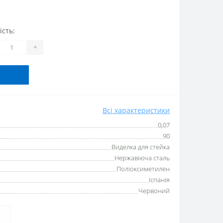
ість:
+
Всі характеристики
0,07
90
Виделка для стейка
Нержавіюча сталь
Поліоксиметилен
Іспанія
Червоний