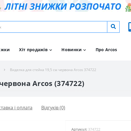
ижки
Хіт продажів
Новинки
Про Arcos
Виделка для стейка 19,5 см червона Arcos 374722
червона Arcos (374722)
тавка і оплата
Відгуків (0)
Артикул:
374722