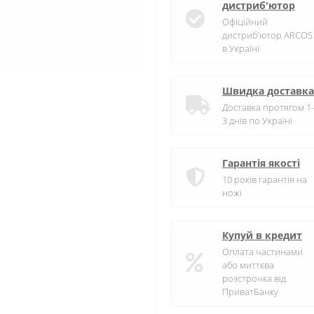
дистриб'ютор
Офіційний
дистриб'ютор ARCOS
в Україні
Швидка доставка
Доставка протягом 1-
3 днів по Україні
Гарантія якості
10 років гарантія на
ножі
Купуй в кредит
Оплата частинами
або миттєва
розстрочка від
ПриватБанку