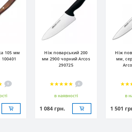
ка 105 мм
Ніж поварський 200
Ніж пов
s 100401
мм 2900 чорний Arcos
мм, сер
290725
Arc
9
4
остi
в наявностi
в н
1 084 грн.
1 501 гр