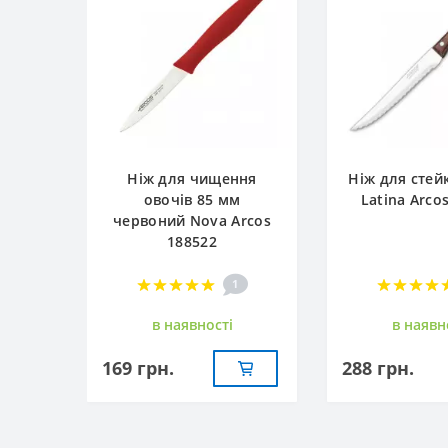
Ніж для чищення
Ніж для стей
овочів 85 мм
Latina Arco
червоний Nova Arcos
188522
1
в наявностi
в наявн
169 грн.
288 грн.