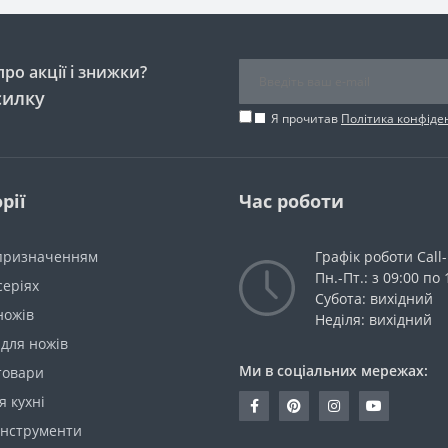
ро акції і знижки?
силку
Я прочитав
Політика конфіде
рії
Час роботи
 призначенням
Графік роботи Call
Пн.-Пт.: з 09:00 по 
серіях
Субота: вихідний
ножів
Неділя: вихідний
для ножів
Ми в соціальних мережах:
товари
я кухні
інструменти