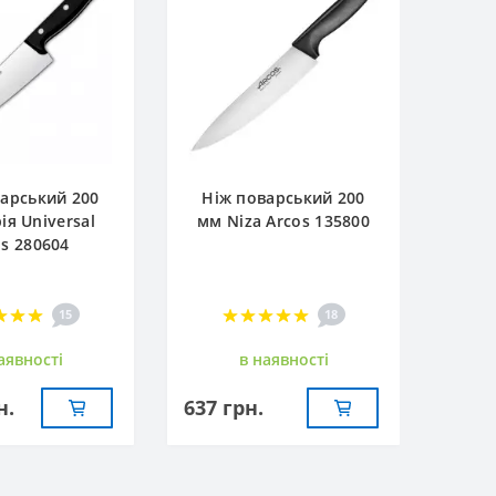
арський 200
Ніж поварський 200
ія Universal
мм Niza Arcos 135800
os 280604
15
18
аявностi
в наявностi
н.
637 грн.