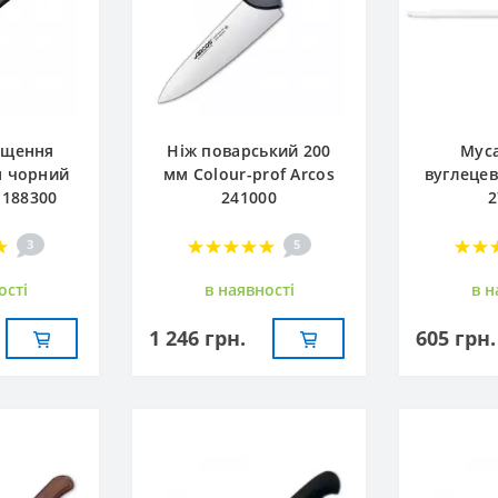
ищення
Ніж поварський 200
Муса
м чорний
мм Сolour-prof Arcos
вуглецев
 188300
241000
2
3
5
остi
в наявностi
в н
1 246 грн.
605 грн.