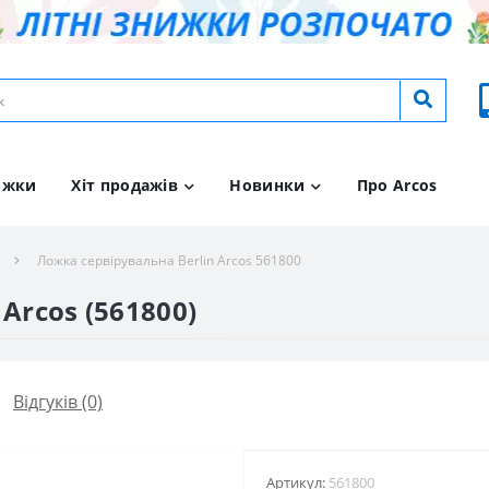
ижки
Хіт продажів
Новинки
Про Arcos
Ложка сервірувальна Berlin Arcos 561800
Arcos (561800)
Відгуків (0)
Артикул:
561800