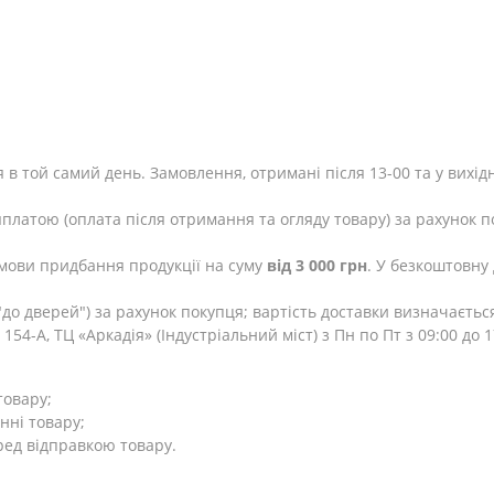
 в той самий день. Замовлення, отримані після 13-00 та у вихід
яплатою (оплата після отримання та огляду товару) за рахунок п
мови придбання продукції на суму
від 3 000 грн
. У безкоштовну
до дверей") за рахунок покупця; вартість доставки визначаєтьс
154-А, ТЦ «Аркадія» (Індустріальний міст) з Пн по Пт з 09:00 до
товару;
нні товару;
ред відправкою товару.