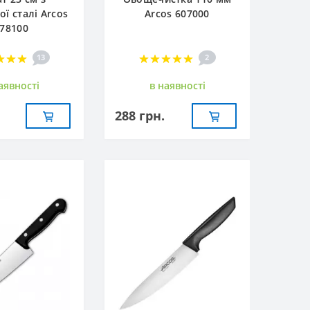
ої сталі Arcos
Arcos 607000
78100
13
2
аявностi
в наявностi
288 грн.