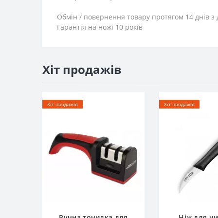
Обмін / повернення товару протягом 14 днів з 
Гарантія на ножі 10 років
Хіт продажів
Хіт продажів
Хіт продажів
Ручна точилка для
Ніж для ч