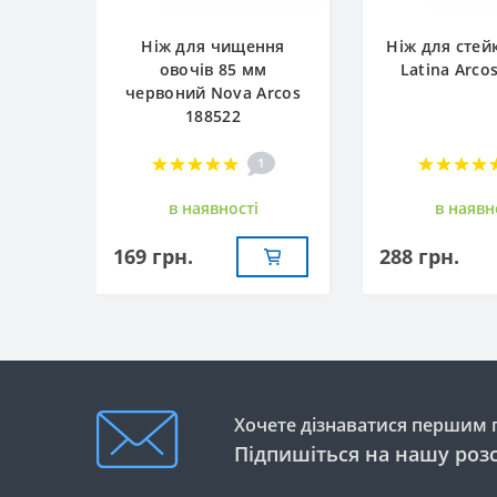
Ніж для чищення
Ніж для стей
овочів 85 мм
Latina Arco
червоний Nova Arcos
188522
1
в наявностi
в наявн
169 грн.
288 грн.
Хочете дізнаватися першим п
Підпишіться на нашу роз