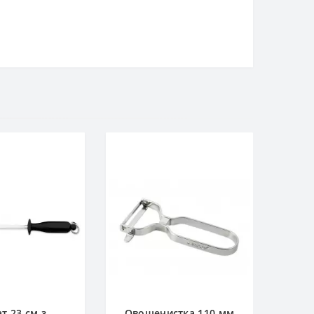
т 23 см з
Овощечистка 110 мм