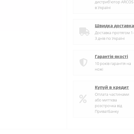
дистриб'ютор ARCOS
в Україні
Швидка доставка
Доставка протягом 1-
3 днів по Україні
Гарантія якості
10 років гарантія на
ножі
Купуй в кредит
Оплата частинами
або миттєва
розстрочка від
ПриватБанку