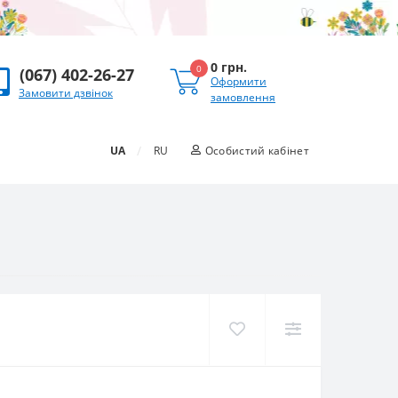
0 грн.
0
(067) 402-26-27
Оформити
Замовити дзвінок
замовлення
/
UA
RU
Особистий кабінет