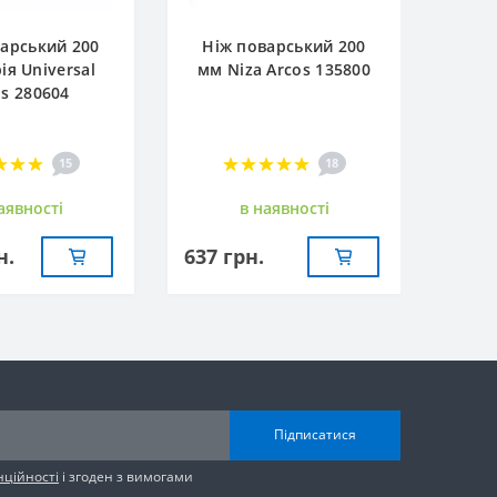
арський 200
Ніж поварський 200
ія Universal
мм Niza Arcos 135800
os 280604
15
18
аявностi
в наявностi
н.
637 грн.
Підписатися
нційності
і згоден з вимогами