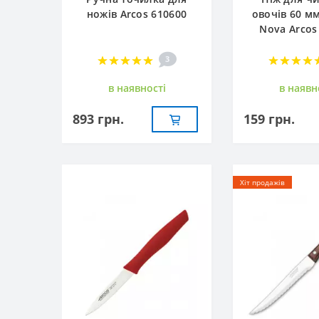
ножів Arcos 610600
овочів 60 м
Nova Arcos
3
в наявностi
в наявн
893 грн.
159 грн.
Хіт продажів