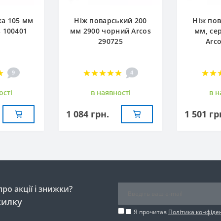
ка 105 мм
Ніж поварський 200
Ніж пов
s 100401
мм 2900 чорний Arcos
мм, сер
290725
Arc
9
4
остi
в наявностi
в н
1 084 грн.
1 501 гр
ро акції і знижки?
силку
Я прочитав
Політика конфіде