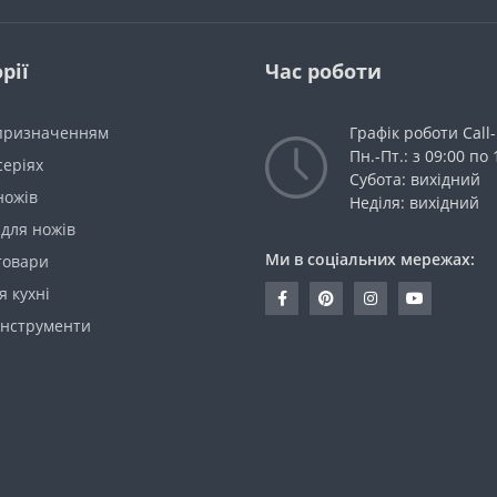
рії
Час роботи
 призначенням
Графік роботи Call
Пн.-Пт.: з 09:00 по 
серіях
Субота: вихідний
ножів
Неділя: вихідний
для ножів
Ми в соціальних мережах:
товари
я кухні
інструменти