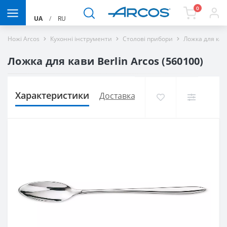
0
UA
/
RU
Ножі Arcos
Кухонні інструменти
Столові прибори
Ложка для кави
Ложка для кави Berlin Arcos (560100)
Характеристики
Доставка і оплата
Відгуків (0)