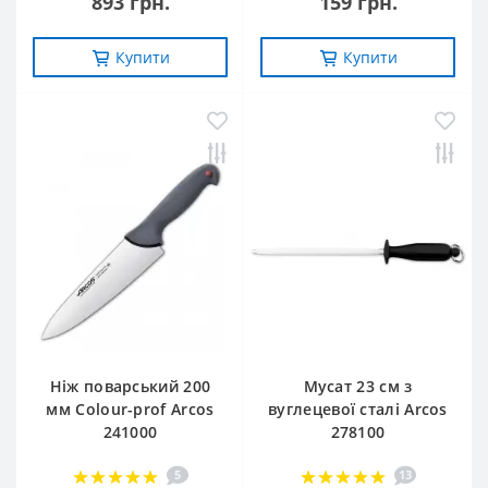
893 грн.
159 грн.
Купити
Купити
Ніж поварський 200
Мусат 23 см з
мм Сolour-prof Arcos
вуглецевої сталі Arcos
241000
278100
5
13