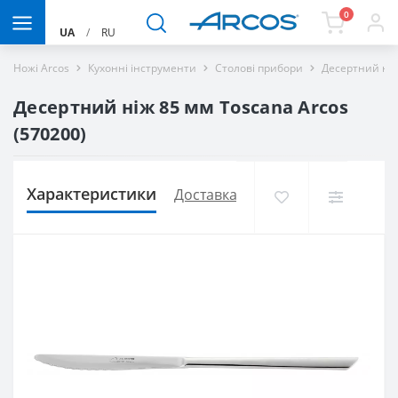
0
UA
/
RU
Ножі Arcos
Кухонні інструменти
Столові прибори
Десертний ніж
Десертний ніж 85 мм Toscana Arcos
(570200)
Характеристики
Доставка і оплата
Відгуків (0)