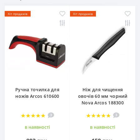
Хіт продажів
Хіт продажів
Ручна точилка для
Ніж для чищення
ножів Arcos 610600
овочів 60 мм чорний
Nova Arcos 188300
3
3
в наявностi
в наявностi