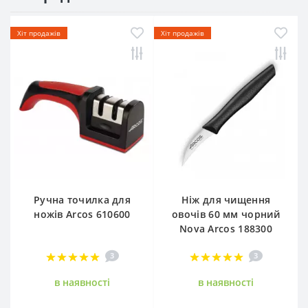
Хіт продажів
Хіт продажів
Ручна точилка для
Ніж для чищення
ножів Arcos 610600
овочів 60 мм чорний
Nova Arcos 188300
3
3
в наявностi
в наявностi