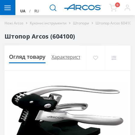
0
UA
/
RU
Ножі Arcos
Кухонні інструменти
Штопори
Штопор Arcos 604100
Штопор Arcos (604100)
Огляд товару
Характеристики
Доставка і оплат