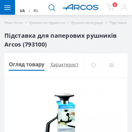
0
UA
/
RU
Ножі Arcos
Кухонні інструменти
Кухонні аксесуари
Підставка дл
Підставка для паперових рушників
Arcos (793100)
Огляд товару
Характеристики
Доставка і оплат