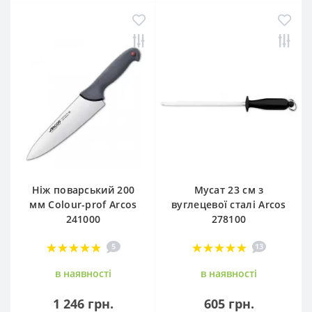
Ніж поварський 200
Мусат 23 см з
мм Сolour-prof Arcos
вуглецевої сталі Arcos
241000
278100
5
13
в наявностi
в наявностi
1 246 грн.
605 грн.