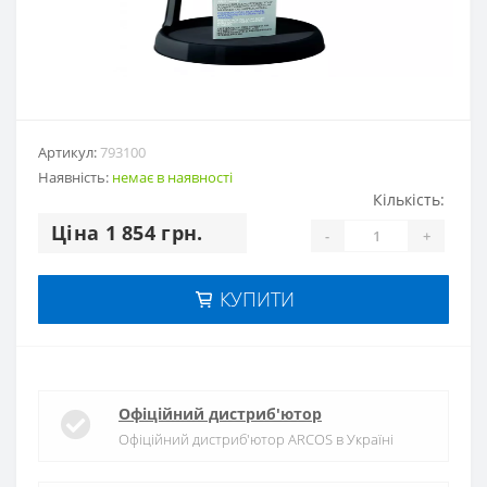
Артикул:
793100
Наявність:
немає в наявностi
Кількість:
Цiна 1 854 грн.
-
+
КУПИТИ
Офіційний дистриб'ютор
Офіційний дистриб'ютор ARCOS в Україні