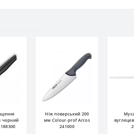
ищення
Ніж поварський 200
Муса
м чорний
мм Сolour-prof Arcos
вуглецев
 188300
241000
2