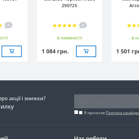
290725
Arc
9
4
остi
в наявностi
в н
1 084 грн.
1 501 гр
ро акції і знижки?
силку
Я прочитав
Політика конфіде
рії
Час роботи