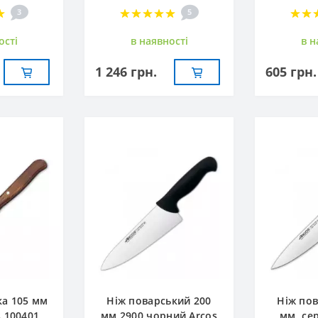
3
5
остi
в наявностi
в н
1 246 грн.
605 грн.
ка 105 мм
Ніж поварський 200
Ніж пов
s 100401
мм 2900 чорний Arcos
мм, сер