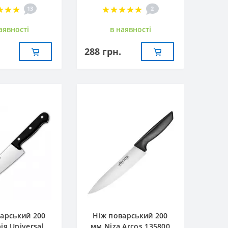
13
2
аявностi
в наявностi
288 грн.
арський 200
Ніж поварський 200
ія Universal
мм Niza Arcos 135800