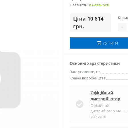
Наявність:
в наявностi
Кільк
Цiна 10 614
грн.
-
КУПИТИ
Основні характеристики
Вага упаковки, кг:
Країна виробництва:
Офіційний
дистриб'ютор
Офіційний
дистриб'ютор ARCOS
в Україні