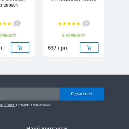
os 280604
15
18
аявностi
в наявностi
н.
637 грн.
Підписатися
нційності
і згоден з вимогами
Наші контакти