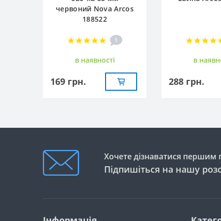
червоний Nova Arcos
188522
1
в наявностi
в наявн
169 грн.
288 грн.
Хочете дізнаватися першим п
Підпишіться на нашу роз
Інформація
Катего