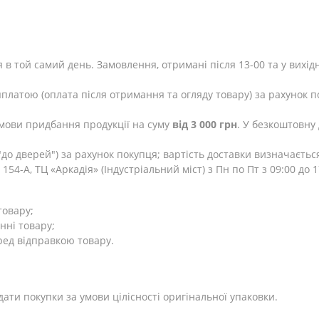
 в той самий день. Замовлення, отримані після 13-00 та у вихід
яплатою (оплата після отримання та огляду товару) за рахунок п
мови придбання продукції на суму
від 3 000 грн
. У безкоштовну
до дверей") за рахунок покупця; вартість доставки визначаєтьс
154-А, ТЦ «Аркадія» (Індустріальний міст) з Пн по Пт з 09:00 до
товару;
нні товару;
ред відправкою товару.
дати покупки за умови цілісності оригінальної упаковки.