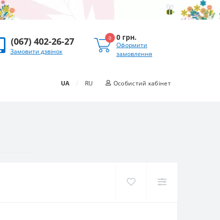
0 грн.
0
(067) 402-26-27
Оформити
Замовити дзвінок
замовлення
/
UA
RU
Особистий кабінет