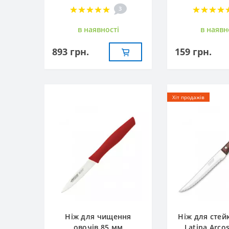
3
в наявностi
в наявн
893 грн.
159 грн.
Хіт продажів
Ніж для чищення
Ніж для стей
овочів 85 мм
Latina Arco