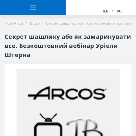
UA
/
RU
Ножі Arcos
Вiдео
Секрет шашлику або як замаринувати все. Безко
Секрет шашлику або як замаринувати
все. Безкоштовний вебінар Уріеля
Штерна