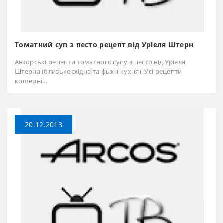
Томатний суп з песто рецепт від Уріеля Штерн
Авторські рецепти томатного супу з песто від Уріеля
Штерна (близькосхідна та фьжн кухня). Усі рецепти
кошерні...
20.12.2013