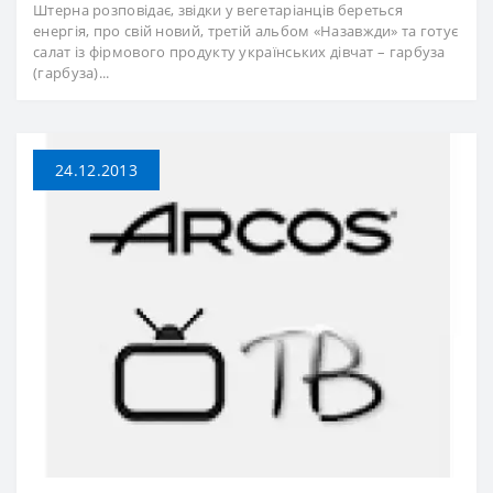
Штерна розповідає, звідки у вегетаріанців береться
енергія, про свій новий, третій альбом «Назавжди» та готує
салат із фірмового продукту українських дівчат – гарбуза
(гарбуза)...
24.12.2013