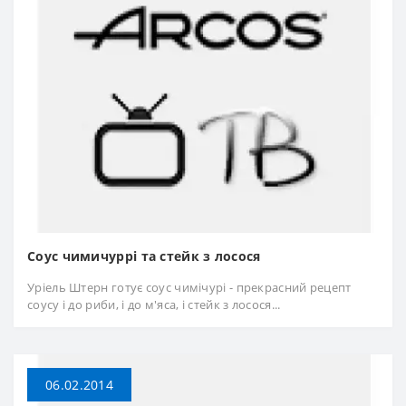
Соус чимичуррі та стейк з лосося
Уріель Штерн готує соус чимічурі - прекрасний рецепт
соусу і до риби, і до м'яса, і стейк з лосося...
06.02.2014