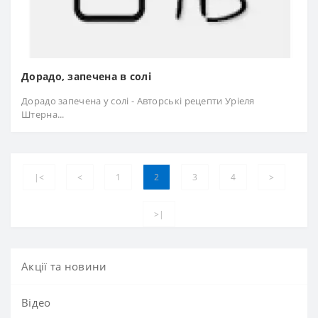
Дорадо, запечена в солі
Дорадо запечена у солі - Авторські рецепти Уріеля
Штерна...
|<
<
1
2
3
4
>
>|
Акції та новини
Вiдео