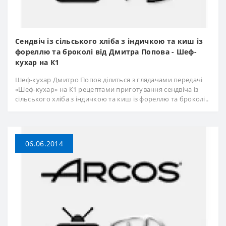
Сендвіч із сільського хліба з індичкою та киш із
фореллю та броколі від Дмитра Попова - Шеф-
кухар на К1
Шеф-кухар Дмитро Попов ділиться з глядачами передачі
«Шеф-кухар» на К1 рецептами приготування сендвіча із
сільського хліба з індичкою та киш із фореллю та броколі..
06.06.2014