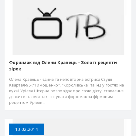
Форшмак від Олени Кравець - Золоті рецепти
зірок
Олена Кравець - єдина та неповторна актриса Студії
Квартал-95 ("Тимошенко", "Королівська" та ін.) у гостях на
кухні Уріеля Штерна розповідає про свою дієту, ставлення
до життя та вчиться готувати форшмак за фірмовим
рецептом Уріеля...
13.02.2014