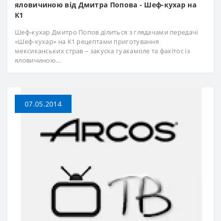
яловичиною від Дмитра Попова - Шеф-кухар на
К1
Шеф-кухар Дмитро Попов ділиться з глядачами передачі
«Шеф-кухар» на К1 рецептами приготування
мексиканських страв – закуска гуакамоле та фахітос із
яловичиною...
07.05.2014