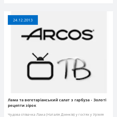
24.12.2013
Лама та вегетаріанський салат з гарбуза - Золоті
рецепти зірок
Чудова співачка Лама (Наталія Дзенків) у гостях у Уріеля