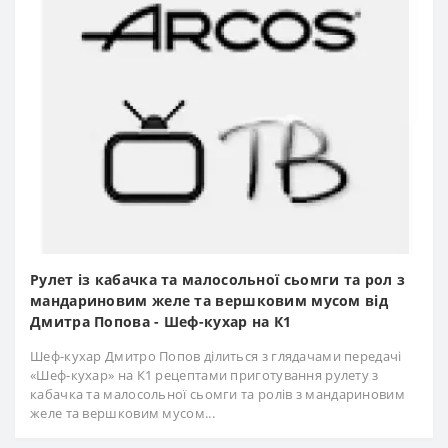
Рулет із кабачка та малосольної сьомги та рол з
мандариновим желе та вершковим мусом від
Дмитра Попова - Шеф-кухар на К1
Шеф-кухар Дмитро Попов ділиться з глядачами передачі
«Шеф-кухар» на К1 рецептами приготування рулету з
кабачка та малосольної сьомги та ролів з мандариновим
желе та вершковим мусом...