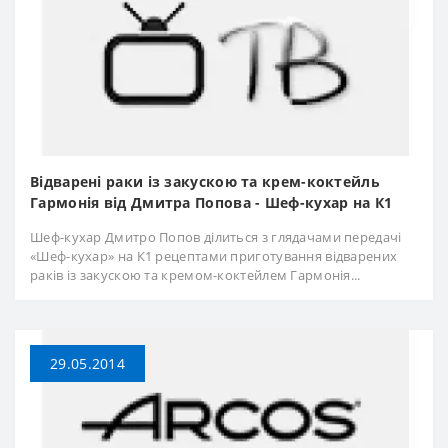
Відварені раки із закускою та крем-коктейль
Гармонія від Дмитра Попова - Шеф-кухар на К1
Шеф-кухар Дмитро Попов ділиться з глядачами передачі
«Шеф-кухар» на К1 рецептами приготування відварених
раків із закускою та кремом-коктейлем Гармонія...
29.05.2014