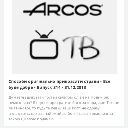
Способи оригінально прикрасити страви - Все
буде добре - Випуск 314 - 31.12.2013
Думаєте здивувати гостей салатом олів'є на Новий рік
неможливо? Якщо ви прикрасите його за порадами Тетяни
Литвинової, то будьте певні, ваші гості не одразу
відгадають, що за знайомий до болю салат ховається за
такою цікавою подачею...