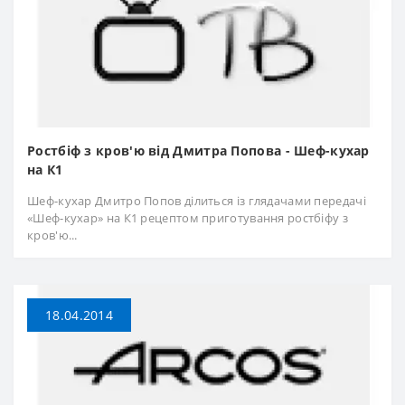
Ростбіф з кров'ю від Дмитра Попова - Шеф-кухар
на К1
Шеф-кухар Дмитро Попов ділиться із глядачами передачі
«Шеф-кухар» на К1 рецептом приготування ростбіфу з
кров'ю...
18.04.2014