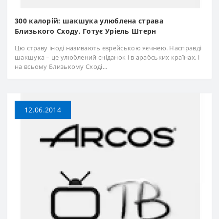
300 калорій: шакшука улюблена страва
Близького Сходу. Готує Уріель Штерн
Цю страву іноді називають єврейською яєчнею. Насправді
шакшука – це улюблений сніданок і в арабських країнах, і
на всьому Близькому Сході...
12.06.2014