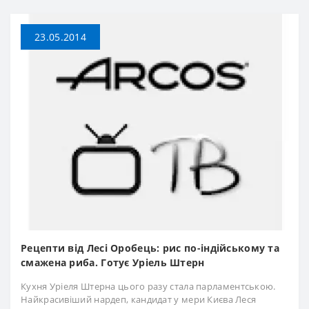
23.05.2014
Рецепти від Лесі Оробець: рис по-індійському та
смажена риба. Готує Уріель Штерн
Кухня Уріеля Штерна цього разу стала парламентською.
Найкрасивіший нардеп, кандидат у мери Києва Леся