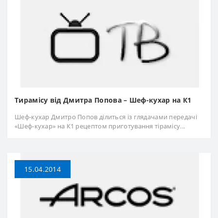
Тирамісу від Дмитра Попова – Шеф-кухар на К1
Шеф-кухар Дмитро Попов ділиться із глядачами передачі
«Шеф-кухар» на К1 рецептом приготування тірамісу...
15.04.2014