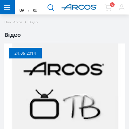
0
UA
/
RU
Ножі Arcos
Вiдео
Вiдео
24.06.2014