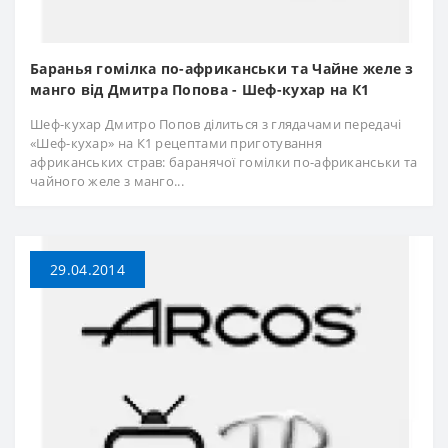
Баранья гомілка по-африканськи та Чайне желе з
манго від Дмитра Попова - Шеф-кухар на К1
Шеф-кухар Дмитро Попов ділиться з глядачами передачі
«Шеф-кухар» на К1 рецептами приготування
африканських страв: баранячої гомілки по-африканськи та
чайного желе з манго...
29.04.2014