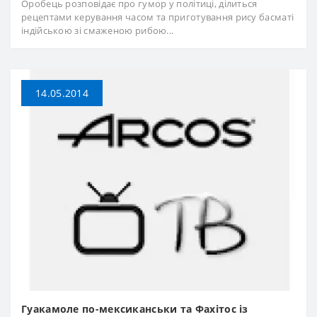
Оробець розповідає про гумор у політиці, ділиться
рецептами керування часом та приготування рису басматі
індійською зі смаженою рибою...
14.05.2014
Гуакамоле по-мексиканськи та Фахітос із