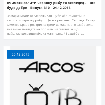
Вчимося солити червону рибу та оселедець - Все
буде добре - Випуск 310 - 24.12.2013
Замаринувати оселедець для Шуби або самостійно
засолити червону рибу ... Це все реально. Сьогодні Ектор
Хіменес-Браво розкриє секрети домашнього слабосола,
яке ви не знайдете на полицях магазинів. А що
найцікавіше: лише кілька маніпуляцій і ваші буте..
20.12.2013