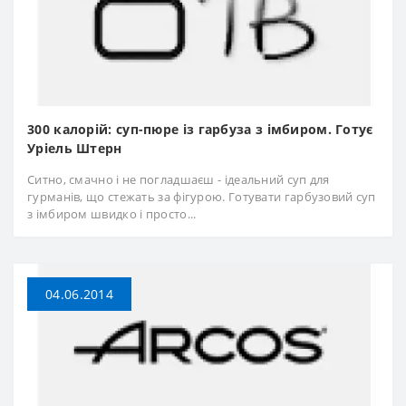
300 калорій: суп-пюре із гарбуза з імбиром. Готує
Уріель Штерн
Ситно, смачно і не погладшаєш - ідеальний суп для
гурманів, що стежать за фігурою. Готувати гарбузовий суп
з імбиром швидко і просто...
04.06.2014