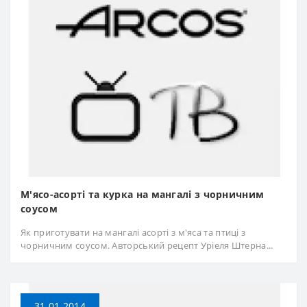
М'ясо-асорті та курка на мангалі з чорничним
соусом
Як приготувати на мангалі асорті з м'яса та птиці з
чорничним соусом. Авторський рецепт Уріеля Штерна...
31.01.2014