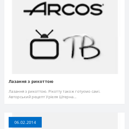
Лазання з рикоттою
Лазання з рикоттою. Рікотту також готуємо самі.
Авторський рецепт Уріеля Штерна...
06.02.2014