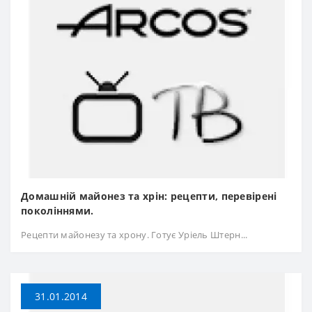
Домашній майонез та хрін: рецепти, перевірені
поколіннями.
Рецепти майонезу та хрону. Готує Уріель Штерн...
31.01.2014