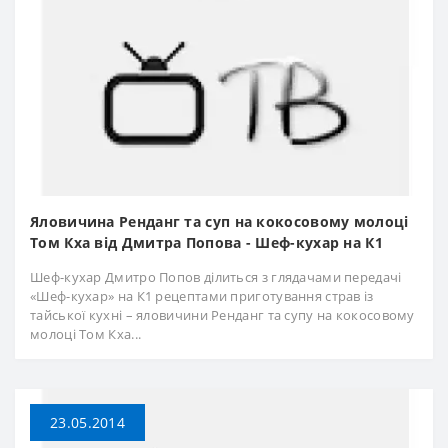
Яловичина Ренданг та суп на кокосовому молоці
Том Кха від Дмитра Попова - Шеф-кухар на К1
Шеф-кухар Дмитро Попов ділиться з глядачами передачі
«Шеф-кухар» на К1 рецептами приготування страв із
тайської кухні – яловичини Ренданг та супу на кокосовому
молоці Том Кха...
23.05.2014