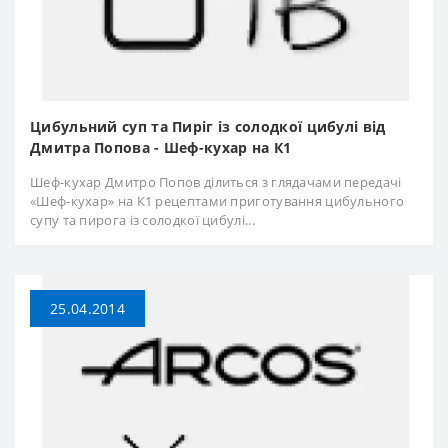
Цибульний суп та Пиріг із солодкої цибулі від
Дмитра Попова - Шеф-кухар на К1
Шеф-кухар Дмитро Попов ділиться з глядачами передачі
«Шеф-кухар» на К1 рецептами приготування цибульного
супу та пирога із солодкої цибулі...
25.04.2014