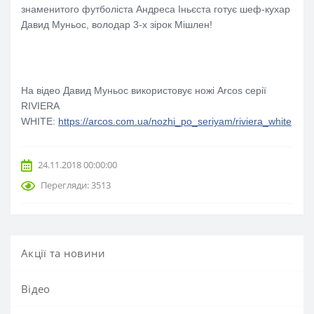
знаменитого футболіста Андреса Іньєста готує шеф-кухар
Давид Муньос, володар 3-х зірок Мішлен!
На відео Давид Муньос використовує ножі Arcos серії
RIVIERA
WHITE:
https://arcos.com.ua/nozhi_po_seriyam/riviera_white
24.11.2018 00:00:00
Перегляди: 3513
Акції та новини
Вiдео