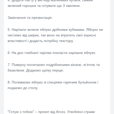
4. Додати пасту у вигляді маленьких кульок, свіжий
зелений горошок та готувати ще 3 хвилини.
Закінчення та презентація:
5. Нарізати зелене яблуко дрібними кубиками. Яблуко не
чистимо від шкірки, так воно не втратить свої корисні
властивості і додасть потрібну текстуру.
6. На дно глибокої тарілки покласти нарізане яблуко.
7. Поверху посипаємо подрібненими кінзою, м'ятою та
базиліком. Додаємо щіпку перцю.
8. Поливаємо яблуко зі спеціями гарячим бульйоном і
подаємо до столу.
"Готую з тобою" – проект від Arcos. Улюблені страви