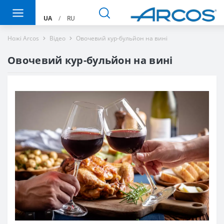
UA
/
RU
Ножі Arcos
Вiдео
Овочевий кур-бульйон на вині
Овочевий кур-бульйон на вині