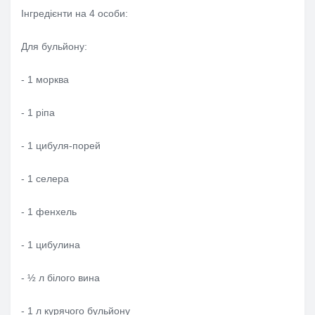
Інгредієнти на 4 особи:
Для бульйону:
- 1 морква
- 1 ріпа
- 1 цибуля-порей
- 1 селера
- 1 фенхель
- 1 цибулина
- ½ л білого вина
- 1 л курячого бульйону