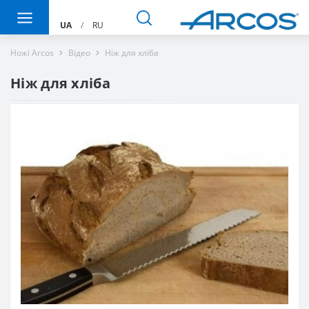
UA
/
RU
Ножі Arcos
Вiдео
Ніж для хліба
Ніж для хліба