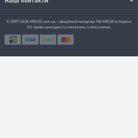
Наші контакти
© 2007-2026 ARCOS.com.ua - офiцiйний iмпортер ТМ ARCOS в Україні.
Усi права захищенi та належать їх власникам.