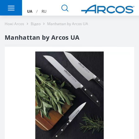
UA
/
RU
Ножі Arcos
Вiдео
Manhattan by Arcos UA
Manhattan by Arcos UA