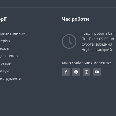
рії
Час роботи
 призначенням
Графік роботи Call
Пн.-Пт.: з 09:00 по 
серіях
Субота: вихідний
ножів
Неділя: вихідний
для ножів
Ми в соціальних мережах:
товари
я кухні
інструменти