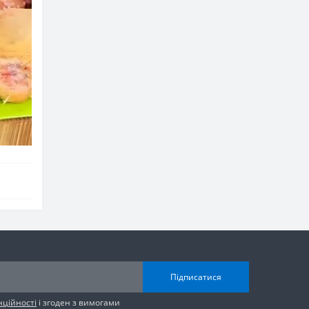
Підписатися
нційності
і згоден з вимогами