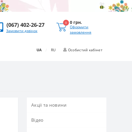
0 грн.
0
(067) 402-26-27
Оформити
Замовити дзвінок
замовлення
/
UA
RU
Особистий кабінет
Акції та новини
Вiдео