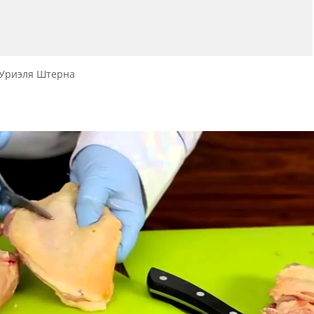
 Уриэля Штерна