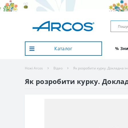
Каталог
% Зн
Ножі Arcos
Вiдео
Як розробити курку. Докладна ін
Як розробити курку. Доклад