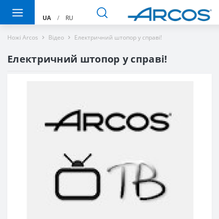
UA
/
RU
Ножі Arcos
Вiдео
Електричний штопор у справі!
Електричний штопор у справі!