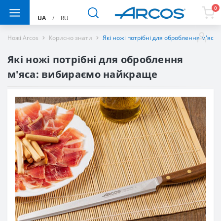
0
UA
/
RU
Ножі Arcos
Корисно знати
Які ножі потрібні для оброблення м'яс
Які ножі потрібні для оброблення
м'яса: вибираємо найкраще