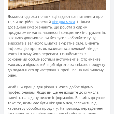
Домогосподарки-початківці задаються питанням про
те, чи потрібен окремий
ніж для м'яса
. І тільки
досвідчені кухарі знають, що робота з сирим
продуктом вимагає наявності конкретних інструментів.
З їхньою допомогою ви без зусиль обробите тушу,
виріжете з великого шматка акуратне філе. Вивчіть
інформацію про те, як називається великий ніж для
м'яса і в чому його переваги. Ознайомтеся з
основними особливостями інструментів. Отримайте
максимум відомостей, щоб підготовка свіжого продукту
до подальшого приготування пройшла на найвищому
рівні.
Який ніж краще для різання м'яса, добре відомо
професіоналам. Якщо ви ще не входите до їх числа,
вивчіть наведену нижче інформацію. Візьміть до уваги
таке: те, яким має бути ніж для м'яса, залежить від
характеру обробки продукту. Наприклад, передбачені
інструменти для відокремлення від кісток, а також