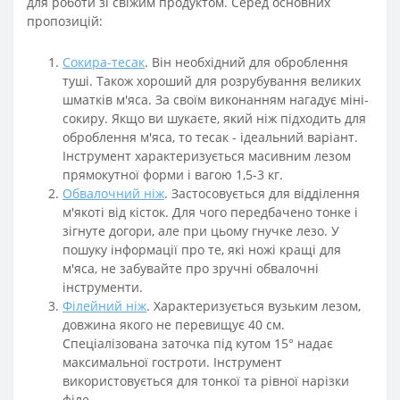
для роботи зі свіжим продуктом. Серед основних
пропозицій:
Сокира-тесак
. Він необхідний для оброблення
туші. Також хороший для розрубування великих
шматків м'яса. За своїм виконанням нагадує міні-
сокиру. Якщо ви шукаєте, який ніж підходить для
оброблення м'яса, то тесак - ідеальний варіант.
Інструмент характеризується масивним лезом
прямокутної форми і вагою 1,5-3 кг.
Обвалочний ніж
. Застосовується для відділення
м'якоті від кісток. Для чого передбачено тонке і
зігнуте догори, але при цьому гнучке лезо. У
пошуку інформації про те, які ножі кращі для
м'яса, не забувайте про зручні обвалочні
інструменти.
Філейний ніж
. Характеризується вузьким лезом,
довжина якого не перевищує 40 см.
Спеціалізована заточка під кутом 15° надає
максимальної гостроти. Інструмент
використовується для тонкої та рівної нарізки
філе.