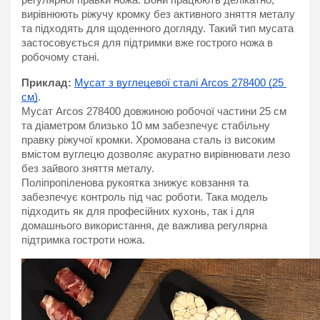
вирівнюють ріжучу кромку без активного зняття металу 
та підходять для щоденного догляду. Такий тип мусата 
застосовується для підтримки вже гострого ножа в 
робочому стані.
Приклад:
Мусат з вуглецевої сталі Arcos 278400 (25 
см)
.
Мусат Arcos 278400 довжиною робочої частини 25 см 
та діаметром близько 10 мм забезпечує стабільну 
правку ріжучої кромки. Хромована сталь із високим 
вмістом вуглецю дозволяє акуратно вирівнювати лезо 
без зайвого зняття металу.
Поліпропіленова рукоятка знижує ковзання та 
забезпечує контроль під час роботи. Така модель 
підходить як для професійних кухонь, так і для 
домашнього використання, де важлива регулярна 
підтримка гостроти ножа.