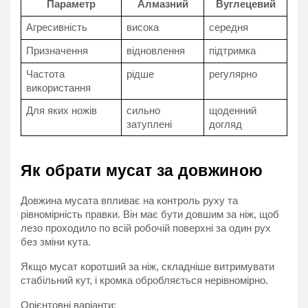
Параметр
Алмазний
Вуглецевий
Агресивність
висока
середня
Призначення
відновлення
підтримка
Частота 
рідше
регулярно
використання
Для яких ножів
сильно 
щоденний 
затуплені
догляд
Як обрати мусат за довжиною
Довжина мусата впливає на контроль руху та 
рівномірність правки. Він має бути довшим за ніж, щоб 
лезо проходило по всій робочій поверхні за один рух 
без зміни кута.
Якщо мусат коротший за ніж, складніше витримувати 
стабільний кут, і кромка обробляється нерівномірно.
Орієнтовні варіанти: