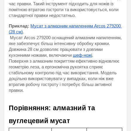
час правки. Такий інструмент підходить для ножів із 
помітною втратою гостроти та використовується, коли 
стандартної правки недостатньо.
Приклад:
Мусат з алмазним напиленням Arcos 279200 
(28 см)
.
 Мусат Arcos 279200 оснащений алмазним напиленням, 
яке забезпечує більш інтенсивну обробку кромки. 
Довжина 28 см дозволяє працювати з довгими 
кухонними ножами, включаючи 
шеф-ножі
.
Поверхня з алмазним покриттям ефективно відновлює 
геометрію леза, а ергономічна рукоятка сприяє 
стабільному контролю під час використання. Модель 
доцільно використовувати у випадках, коли ніж вже 
втратив робочу гостроту і потребує більш активної 
правки.
Порівняння: алмазний та 
вуглецевий мусат