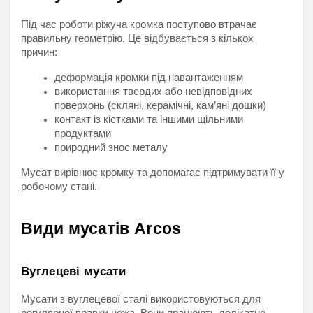
Під час роботи ріжуча кромка поступово втрачає 
правильну геометрію. Це відбувається з кількох 
причин:
деформація кромки під навантаженням
використання твердих або невідповідних 
поверхонь 
(скляні, керамічні, кам’яні дошки)
контакт із кістками та іншими щільними 
продуктами
природний знос металу
Мусат вирівнює кромку та допомагає підтримувати її у 
робочому стані.
Види мусатів Arcos
Вуглецеві мусати
Мусати з вуглецевої сталі використовуються для 
регулярної правки ножа. Вони працюють делікатно, 