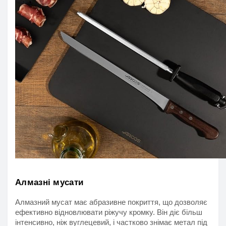
Алмазні мусати
Алмазний мусат має абразивне покриття, що дозволяє 
ефективно відновлювати ріжучу кромку. Він діє більш 
інтенсивно, ніж вуглецевий, і частково знімає метал під 