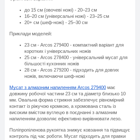
до 15 см (овочеві ножі) - 20–23 см
16–20 см (універсальні ножі) - 23–25 см
20+ см (шеф-ножі) - 25–30 см
Приклади моделей:
23 см - Arcos 279400 - компактний варіант для 
коротких і універсальних ножів
25 см - Arcos 278400 - універсальний мусат для 
більшості кухонних ножів
28 см - Arcos 279200 - підходить для довгих 
ножів, включаючи шеф-ножі
Мусат з алмазним напиленням Arcos 279400
 має 
довжину робочої частини 23 см та діаметр близько 10 
мм. Овальна форма стрижня забезпечує рівномірний 
контакт із ріжучою кромкою, а хромована сталь із 
високим вмістом вуглецю в поєднанні з алмазним 
напиленням дозволяє ефективно вирівнювати лезо.
Поліпропіленова рукоятка знижує ковзання та підвищує 
контроль під час роботи. Мусат підходить для правки 