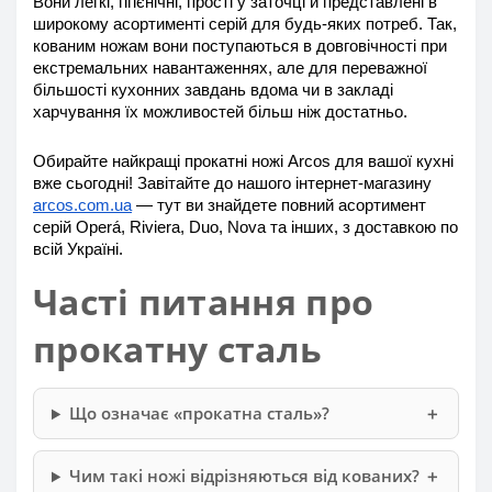
Вони легкі, гігієнічні, прості у заточці й представлені в 
широкому асортименті серій для будь-яких потреб. Так, 
кованим ножам вони поступаються в довговічності при 
екстремальних навантаженнях, але для переважної 
більшості кухонних завдань вдома чи в закладі 
харчування їх можливостей більш ніж достатньо.
Обирайте найкращі прокатні ножі Arcos для вашої кухні 
вже сьогодні! Завітайте до нашого інтернет-магазину 
arcos.com.ua
 — тут ви знайдете повний асортимент 
серій Operá, Riviera, Duo, Nova та інших, з доставкою по 
всій Україні.
Часті питання про
прокатну сталь
Що означає «прокатна сталь»?
Чим такі ножі відрізняються від кованих?