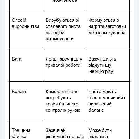
Спосіб 
Вирубуються зі 
Формуються з 
виробництва
сталевого листа 
нагрітої заготовки 
методом 
методом кування
штампування
Вага
Легші, зручні для 
Важчі, дають 
тривалої роботи
відчутнішу 
інерцію різу
Баланс
Комфортні, але 
Часто мають 
потребують 
більш масивний і 
трохи більшого 
виражений 
контролю рукою
баланс
Товщина 
Зазвичай 
Може бути 
клинка
рівномірна по всій 
щільніша 