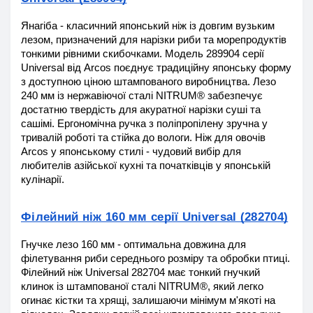
Янагіба - класичний японський ніж із довгим вузьким 
лезом, призначений для нарізки риби та морепродуктів 
тонкими рівними скибочками. Модель 289904 серії 
Universal від Arcos поєднує традиційну японську форму 
з доступною ціною штампованого виробництва. Лезо 
240 мм із нержавіючої сталі NITRUM® забезпечує 
достатню твердість для акуратної нарізки суші та 
сашімі. Ергономічна ручка з поліпропілену зручна у 
тривалій роботі та стійка до вологи. Ніж для овочів 
Arcos у японському стилі - чудовий вибір для 
любителів азійської кухні та початківців у японській 
кулінарії.
Філейний ніж 160 мм серії Universal (282704)
Гнучке лезо 160 мм - оптимальна довжина для 
філетування риби середнього розміру та обробки птиці. 
Філейний ніж Universal 282704 має тонкий гнучкий 
клинок із штампованої сталі NITRUM®, який легко 
огинає кістки та хрящі, залишаючи мінімум м'якоті на 