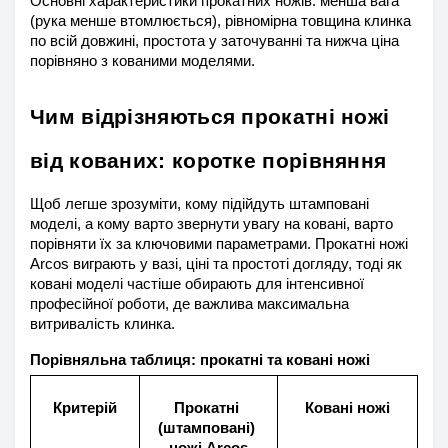
Основні характеристики прокатних ножів: менша вага 
(рука менше втомлюється), рівномірна товщина клинка 
по всій довжині, простота у заточуванні та нижча ціна 
порівняно з кованими моделями.
Чим відрізняються прокатні ножі 
від кованих: коротке порівняння
Щоб легше зрозуміти, кому підійдуть штамповані 
моделі, а кому варто звернути увагу на ковані, варто 
порівняти їх за ключовими параметрами. Прокатні ножі 
Arcos виграють у вазі, ціні та простоті догляду, тоді як 
ковані моделі частіше обирають для інтенсивної 
професійної роботи, де важлива максимальна 
витривалість клинка.
Порівняльна таблиця: прокатні та ковані ножі
Критерій
Прокатні 
Ковані ножі
(штамповані) 
ножі Arcos