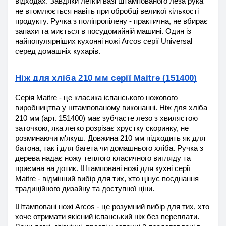
відходах. Завдяки легкій вазі штампованого леза рука 
не втомлюється навіть при обробці великої кількості 
продукту. Ручка з поліпропілену - практична, не вбирає 
запахи та миється в посудомийній машині. Один із 
найпопулярніших кухонні ножі Arcos серії Universal 
серед домашніх кухарів.
Ніж для хліба 210 мм серії Maitre (151400)
Серія Maitre - це класика іспанського ножового 
виробництва у штампованому виконанні. Ніж для хліба 
210 мм (арт. 151400) має зубчасте лезо з хвилястою 
заточкою, яка легко розрізає хрустку скоринку, не 
розминаючи м'якуш. Довжина 210 мм підходить як для 
батона, так і для багета чи домашнього хліба. Ручка з 
дерева надає ножу теплого класичного вигляду та 
приємна на дотик. Штамповані ножі для кухні серії 
Maitre - відмінний вибір для тих, хто цінує поєднання 
традиційного дизайну та доступної ціни.
Штамповані ножі Arcos - це розумний вибір для тих, хто 
хоче отримати якісний іспанський ніж без переплати. 