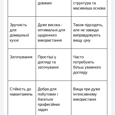
довжині
структура та 
масивніша основа
Зручність 
Дуже висока - 
Також підходять, 
для 
оптимальні для 
але не завжди 
домашньої 
щоденного 
виправдовують 
кухні
використання
вищу ціну
Заточування
Простіші у 
Часто 
догляді та 
потребують 
заточуванні
більш уважного 
догляду
Стійкість до 
Добра для 
Вища при дуже 
навантажень
побутових і 
інтенсивному 
багатьох 
використанні
професійних 
задач