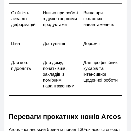
Стійкість 
Нижча при роботі 
Вища при 
леза до 
з дуже твердими 
складних 
деформацій
продуктами
навантаженнях
Ціна
Доступніші
Дорожчі
Для кого 
Для дому, 
Для професійних 
підходять
початківців, 
кухарів та 
закладів із 
інтенсивної 
помірним 
щоденної роботи
навантаженням
Переваги прокатних ножів Arcos
Arcos - іспанський бренд із понад 130-річною історією, і 