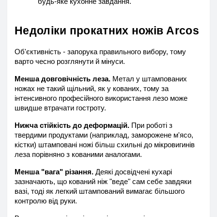
будь-яке кухонне завдання.
Недоліки прокатних ножів Arcos
Об'єктивність - запорука правильного вибору, тому 
варто чесно розглянути й мінуси.
Менша довговічність леза.
 Метал у штампованих 
ножах не такий щільний, як у кованих, тому за 
інтенсивного професійного використання лезо може 
швидше втрачати гостроту.
Нижча стійкість до деформацій.
 При роботі з 
твердими продуктами (наприклад, заморожене м'ясо, 
кістки) штамповані ножі більш схильні до мікровигинів 
леза порівняно з кованими аналогами.
Менша "вага" різання.
 Деякі досвідчені кухарі 
зазначають, що кований ніж "веде" сам себе завдяки 
вазі, тоді як легкий штампований вимагає більшого 
контролю від руки.