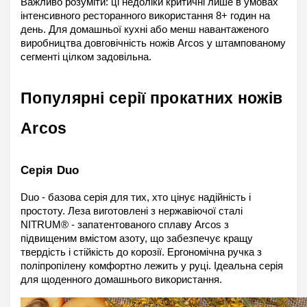
Важливо розуміти: ці недоліки критичні лише в умовах 
інтенсивного ресторанного використання 8+ годин на 
день. Для домашньої кухні або менш навантаженого 
виробництва довговічність ножів Arcos у штампованому 
сегменті цілком задовільна.
Популярні серії прокатних ножів 
Arcos
Серія Duo
Duo - базова серія для тих, хто цінує надійність і 
простоту. Леза виготовлені з нержавіючої сталі 
NITRUM® - запатентованого сплаву Arcos з 
підвищеним вмістом азоту, що забезпечує кращу 
твердість і стійкість до корозії. Ергономічна ручка з 
поліпропілену комфортно лежить у руці. Ідеальна серія 
для щоденного домашнього використання.