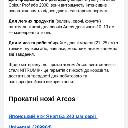
Colour Prof або 2900: вони витримують інтенсивне 
навантаження та відповідають санітарним нормам.
Для легких продуктів
 (зелень, овочі, фрукти) 
оптимальні ножі для овочів Arcos довжиною 10–13 см 
— маневрені та точні.
Для м'яса та риби
 обирайте довші моделі (21–25 см) з 
тонким гнучким або, навпаки, жорстким лезом залежно 
від завдання.
Щодо матеріалу: всі прокатні ножі Arcos виготовлені зі 
сталі NITRUM® - це гарантія стійкості до корозії та 
достатньої твердості для побутового та 
напівпрофесійного використання.
Прокатні ножі Arcos
Японський ніж Янагіба 240 мм серії 
Universal (289904)