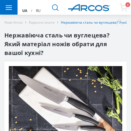
0
UA
/
RU
Ножі Arcos
Корисно знати
Нержавіюча сталь чи вуглецева? Який ма
Нержавіюча сталь чи вуглецева?
Який матеріал ножів обрати для
вашої кухні?