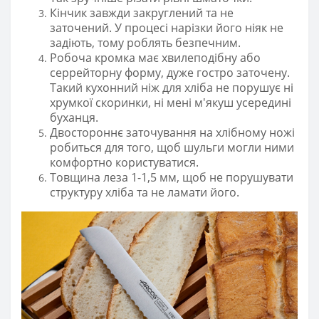
Кінчик завжди закруглений та не
заточений. У процесі нарізки його ніяк не
задіють, тому роблять безпечним.
Робоча кромка має хвилеподібну або
серрейторну форму, дуже гостро заточену.
Такий кухонний ніж для хліба не порушує ні
хрумкої скоринки, ні мені м'якуш усередині
буханця.
Двостороннє заточування на хлібному ножі
робиться для того, щоб шульги могли ними
комфортно користуватися.
Товщина леза 1-1,5 мм, щоб не порушувати
структуру хліба та не ламати його.