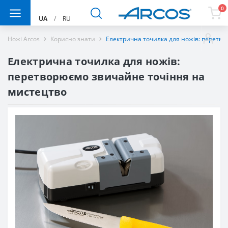
0
UA
/
RU
Ножі Arcos
Корисно знати
Електрична точилка для ножів: перетв
Електрична точилка для ножів:
перетворюємо звичайне точіння на
мистецтво