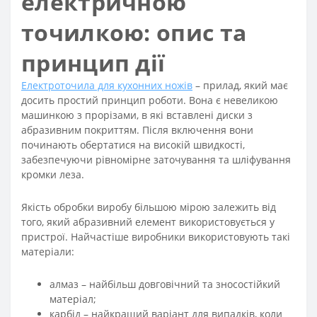
електричною
точилкою: опис та
принцип дії
Електроточила для кухонних ножів
– прилад, який має
досить простий принцип роботи. Вона є невеликою
машинкою з прорізами, в які вставлені диски з
абразивним покриттям. Після включення вони
починають обертатися на високій швидкості,
забезпечуючи рівномірне заточування та шліфування
кромки леза.
Якість обробки виробу більшою мірою залежить від
того, який абразивний елемент використовується у
пристрої. Найчастіше виробники використовують такі
матеріали:
алмаз – найбільш довговічний та зносостійкий
матеріал;
карбід – найкращий варіант для випадків, коли