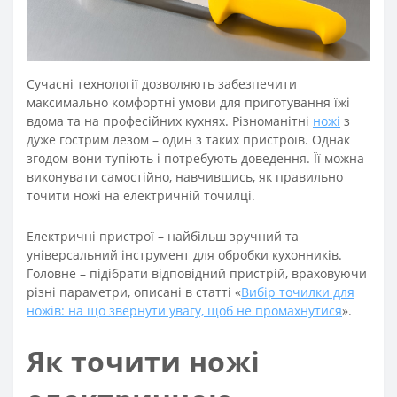
Сучасні технології дозволяють забезпечити
максимально комфортні умови для приготування їжі
вдома та на професійних кухнях. Різноманітні
ножі
з
дуже гострим лезом – один з таких пристроїв. Однак
згодом вони тупіють і потребують доведення. Її можна
виконувати самостійно, навчившись, як правильно
точити ножі на електричній точилці.
Електричні пристрої – найбільш зручний та
універсальний інструмент для обробки кухонників.
Головне – підібрати відповідний пристрій, враховуючи
різні параметри, описані в статті «
Вибір точилки для
ножів: на що звернути увагу, щоб не промахнутися
».
Як точити ножі