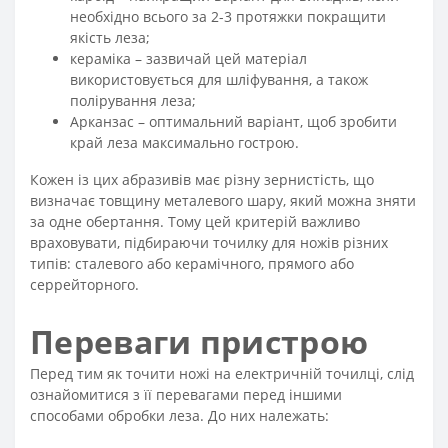
необхідно всього за 2-3 протяжки покращити
якість леза;
кераміка – зазвичай цей матеріал
використовується для шліфування, а також
полірування леза;
Арканзас – оптимальний варіант, щоб зробити
край леза максимально гострою.
Кожен із цих абразивів має різну зернистість, що
визначає товщину металевого шару, який можна зняти
за одне обертання. Тому цей критерій важливо
враховувати, підбираючи точилку для ножів різних
типів: сталевого або керамічного, прямого або
серрейторного.
Переваги пристрою
Перед тим як точити ножі на електричній точилці, слід
ознайомитися з її перевагами перед іншими
способами обробки леза. До них належать: