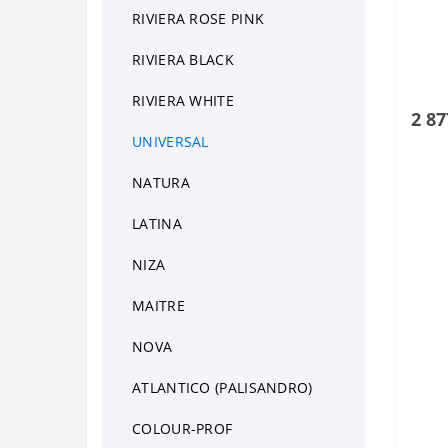
RIVIERA ROSE PINK
Ножи для шаурмы
RIVIERA BLACK
Ножи для стейка
RIVIERA WHITE
2 87
Ножи для рыбы
UNIVERSAL
Ножи для хлеба
NATURA
Ножи кондитерские
LATINA
Ножи для сыра
NIZA
Ножи для томатов
MAITRE
Карбовочные ножи
NOVA
Ножи HACCP
ATLANTICO (PALISANDRO)
COLOUR-PROF