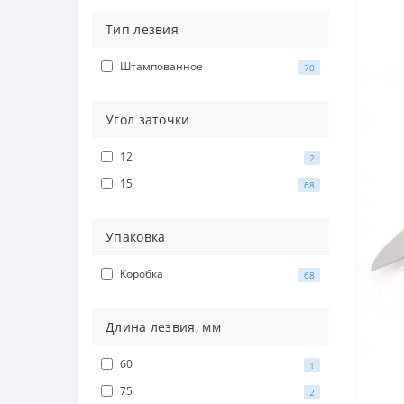
Тип лезвия
Штампованное
70
Угол заточки
12
2
15
68
Упаковка
Коробка
68
Длина лезвия, мм
60
1
75
2