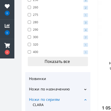
5
260
2
0
275
1
280
3
290
4
0
300
7
320
1
400
1
0
Показать все
Новинки
Ножи по назначению
Кухонные ножи
Ножи по сериям
Шеф ножи
CLARA
1 05