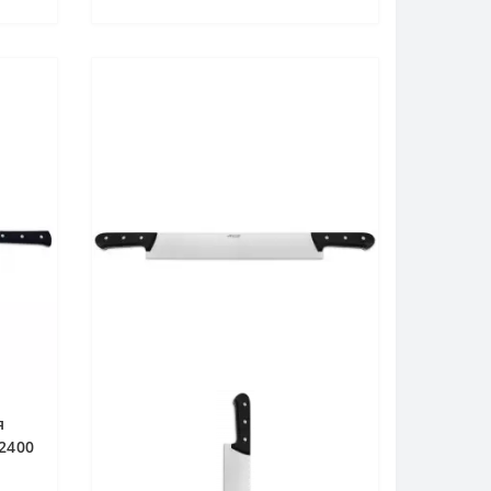
я
2400