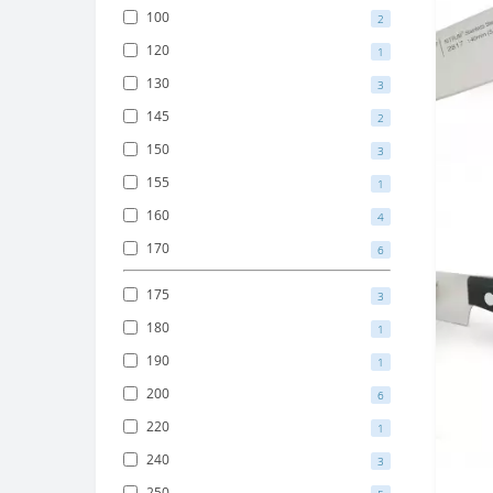
100
2
120
1
130
3
145
2
150
3
155
1
160
4
170
6
175
3
180
1
190
1
200
6
220
1
240
3
250