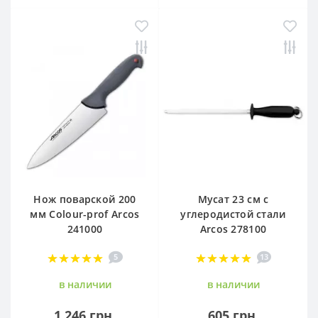
Нож поварской 200
Мусат 23 см с
мм Сolour-prof Arcos
углеродистой стали
241000
Arcos 278100
5
13
в наличии
в наличии
1 246 грн.
605 грн.