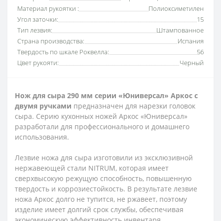
Материал рукоятки :
Полиоксиметилен
Угол заточки:
15
Тип лезвия:
Штампованное
Страна производства:
Испания
Твердость по шкале Роквелла:
56
Цвет рукояти:
Черный
Нож для сыра 290 мм серии «Юниверсал» Аркос с
двумя ручками
предназначен для нарезки головок
сыра. Серию кухонных ножей Аркос «Юниверсал»
разработали для профессионального и домашнего
использования.
Лезвие ножа для сыра изготовили из эксклюзивной
нержавеющей стали NITRUM, которая имеет
сверхвысокую режущую способность, повышенную
твердость и коррозиестойкость. В результате лезвие
ножа Аркос долго не тупится, не ржавеет, поэтому
изделие имеет долгий срок службы, обеспечивая
экономическую эффективность инвентаря.