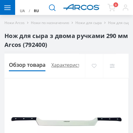
0
UA
/
RU
Ножи Arcos
Ножи по назначению
Ножи для сыра
Нож для сыра 
Нож для сыра з двома ручками 290 мм
Arcos (792400)
Обзор товара
Характеристики
Доставка и опла