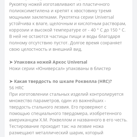
Рукоятку ножей изготавливают из пластичного
полиоксиметилена и крепят к хвостовику тремя
мощными заклепками. Рукотятка серии Universal
устойчива к влаге, щелочным и кислотным растворам,
коррозии и высокой температуре от - 40 ° C до 150 ° C.
В ней не остаются частицы пищи и воды благодаря
полному отсутствию пустот. Долгое время сохраняет
свою целостность и внешний вид.
➤ Упаковка ножей Аркос
Universal
Ножи серии «Юниверсал» упакованы в блистер
➤ Какая твердость по шкале Роквелла (HRC)?
56 HRC
При изготовлении стальных изделий контролируется
множество параметров, один из важнейших -
твердость стального лезвия. Его проверяют с
помощью специального твердомера, изобретенного
американцем Х.М. Роквеллом и названного в его честь.
Тестирование проходит так: на лезвие ножа
размещают металлический шарик, который