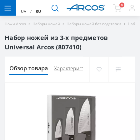
0
UA
/
RU
Ножи Arcos
Наборы ножей
Наборы ножей без подставки
Набор 
Набор ножей из 3-х предметов
Universal Arcos (807410)
Обзор товара
Характеристики
Доставка и опла