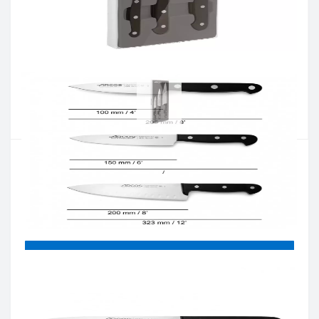
Артикул:
807410
Наличие:
В наличии
Кол-во:
Цена 3 516 грн.
-
+
КУПИТЬ
Купить в один клик
Введите номер телефона и мы перезвоним