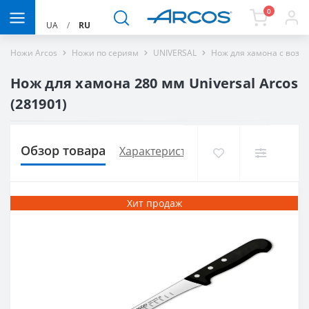
0
UA
/
RU
Ножи Arcos
Ножи по сериям
UNIVERSAL
Нож для хамона с возд
Нож для хамона 280 мм Universal Arcos
(281901)
Обзор товара
Характеристики
Доставка и опла
Хит продаж