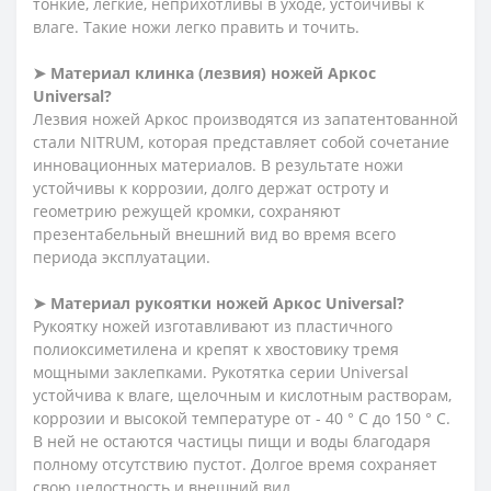
тонкие, легкие, неприхотливы в уходе, устойчивы к
влаге. Такие ножи легко править и точить.
➤ Материал клинка (лезвия) ножей Аркос
Universal?
Лезвия ножей Аркос производятся из запатентованной
стали NITRUM, которая представляет собой сочетание
инновационных материалов. В результате ножи
устойчивы к коррозии, долго держат остроту и
геометрию режущей кромки, сохраняют
презентабельный внешний вид во время всего
периода эксплуатации.
➤ Материал рукоятки ножей Аркос
Universal?
Рукоятку ножей изготавливают из пластичного
полиоксиметилена и крепят к хвостовику тремя
мощными заклепками. Рукотятка серии Universal
устойчива к влаге, щелочным и кислотным растворам,
коррозии и высокой температуре от - 40 ° C до 150 ° C.
В ней не остаются частицы пищи и воды благодаря
полному отсутствию пустот. Долгое время сохраняет
свою целостность и внешний вид.