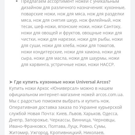
Предлагаем ассортимент ножей с уникальным
дизайном для различного назначения: кухонные,
поварские ножи, нож для мяса, нож для разделки
мяса, нож для снятия шкур, нож филейный, нож
тесак, шеф-ножи, японские ножи, ножи Сантоку,
ножи для овощей и фруктов, овощные ножи для
чистки, ножи для нарезки, ножи для рыбы, ножи
для суши, ножи для хлеба, ножи для томатов,
ножи кондитерские, ножи для хамона, ножи для
сыра, ножи для масла, ножи для шаурмы, ножи
для карвинга, устричные ножи, ножи HACCP.
➤ Где купить кухонные ножи
Universal Arcos?
Купить ножи Аркос «Юниверсал» можно в нашем
официальном интернет-магазине ножей arcos.com.ua.
Мы с радостью поможем выбрать и купить нож.
Оперативная доставка заказа по Украине курьерской
службой Новая Почта: Киев, Львов, Харьков, Одесса,
Днепр, Запорожье, Черкассы, Винница, Черновцы,
Ивано-Франковск, Полтава, Луцк, Ровно, Сумы,
Житомир, Ужгород, Кропивницкий, Николаев,