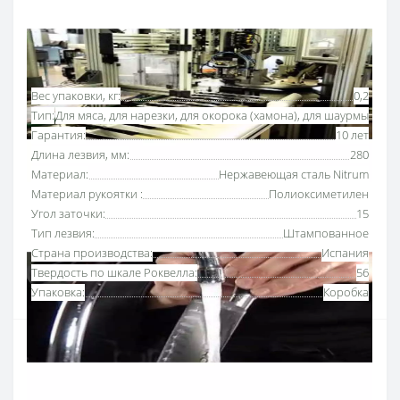
Основные характеристики
Все характеристики
Вес упаковки, кг:
0,2
Тип:
Для мяса, для нарезки, для окорока (хамона), для шаурмы
Гарантия:
10 лет
Длина лезвия, мм:
280
Материал:
Нержавеющая сталь Nitrum
Материал рукоятки :
Полиоксиметилен
Угол заточки:
15
Тип лезвия:
Штампованное
Страна производства:
Испания
Твердость по шкале Роквелла:
56
Упаковка:
Коробка
Нож для хамона 280 мм серии «
Юниверсал» Аркос
предназначен для аккуратного срезания тонких
ломтиков мяса благодаря длинному и гибкому лезвию