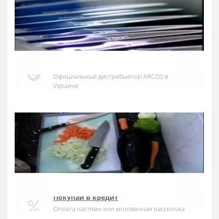
Купить
Официальный дистрибьютор
Официальный дистрибьютор ARCOS в
Украине
Быстрая доставка
Доставка в течении 1-3 дней по Украине
Гарантия качества
10 лет гарантия на ножи
Покупай в кредит
Оплата частями или мгновенная рассрочка
от ПриватБанка