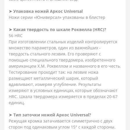
➤ Упаковка ножей Аркос
Universal
Ножи серии «Юниверсал» упакованы в блистер
➤ Какая твердость по шкале Роквелла (HRC)?
56 HRC
При изготовлении стальных изделий контролируется
множество параметров, один из важнейших -
твердость стального лезвия. Его проверяют с
помощью специального твердомера, изобретенного
американцем Х.М. Роквеллом и названного в его честь.
Тестирование проходит так: на лезвие ножа
размещают металлический шарик, который
вдавливают, измеряя углубление. Результаты
измеряют в условных единицах, которые обозначают
HRC. Шкала твердомера измеряется в пределах 20-67
единиц.
➤ Тип заточки ножей Аркос
Universal
?
Режущая кромка затачивается симметрично с двух
сторон под одинаковым углом 15° с каждой стороны.