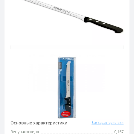
Официальный дистрибьютор
Официальный дистрибьютор ARCOS в
Украине
Быстрая доставка
Доставка в течении 1-3 дней по Украине
Гарантия качества
10 лет гарантия на ножи
Покупай в кредит
Оплата частями или мгновенная рассрочка
от ПриватБанка
Основные характеристики
Все характеристики
Вес упаковки, кг:
0,167