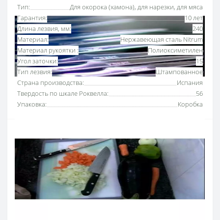
Тип:
Для окорока (хамона), для нарезки, для мяса
Гарантия:
10 лет
Длина лезвия, мм:
240
Материал:
Нержавеющая сталь Nitrum
Материал рукоятки :
Полиоксиметилен
Угол заточки:
15
Тип лезвия:
Штампованное
Страна производства:
Испания
Твердость по шкале Роквелла:
56
Упаковка:
Коробка
Нож для хамона 240 мм серии «
Юниверсал» Аркос
предназначен для аккуратного срезания тонких
ломтиков мяса благодаря длинному и гибкому лезвию
ножа. Воздушные карманы, расположенные вдоль
лезвия ножа, предотвращают прилипание окорока во
время нарезки.
Серию ножей Аркос «Юниверсал» разработали для
профессионального и бытового назначения.