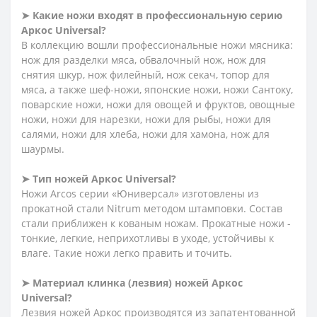
➤ Какие ножи входят в профессиональную серию
Аркос
Universal?
В коллекцию вошли профессиональные ножи мясника:
нож для разделки мяса, обвалочный нож, нож для
снятия шкур, нож филейный, нож секач, топор для
мяса, а также шеф-ножи, японские ножи, ножи Сантоку,
поварские ножи, ножи для овощей и фруктов, овощные
ножи, ножи для нарезки, ножи для рыбы, ножи для
салями, ножи для хлеба, ножи для хамона, нож для
шаурмы.
➤ Тип ножей Аркос
Universal?
Ножи Arcos серии «Юниверсал» изготовлены из
прокатной стали Nitrum методом штамповки. Состав
стали приближен к кованым ножам. Прокатные ножи -
тонкие, легкие, неприхотливы в уходе, устойчивы к
влаге. Такие ножи легко править и точить.
➤ Материал клинка (лезвия) ножей Аркос
Universal?
Лезвия ножей Аркос производятся из запатентованной