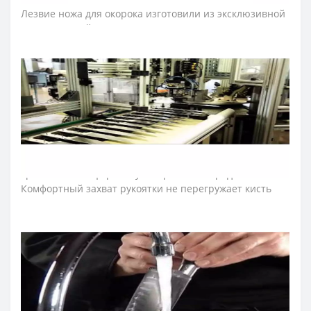
Лезвие ножа для окорока изготовили из эксклюзивной
нержавеющей стали NITRUM, которая имеет
сверхвысокую режущую способность, повышенную
твердость и коррозиестойкость. В результате лезвие
ножа для нарезки долго не тупится, не ржавеет,
поэтому изделие имеет долгий срок службы,
обеспечивая экономическую эффективность
инвентаря.
Рукоятка профессиональных ножей «Юниверсал»
идеальна для интенсивного использования благодаря
эргономичной форме с утолщением посредине.
Комфортный захват рукоятки не перегружает кисть
руки в течение длительной работы. Рукоятку
изготовили из полиоксиметиленовых накладок,
которые не создают щелей и предотвращают
проникновение микроскопических элементов пищи.
Закрепляют конструкцию рукоятки ножа для хамона
прочные металлические заклепки. Выступ,
размещенный на конце рукоятки ножа серии
«Юниверсал», предотвращает скольжение руки повара