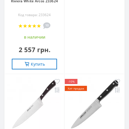
Riviera White Arcos 233624
Код товара: 233624
10
в наличии
2 557 грн.
Купить
-10%
Хит продаж