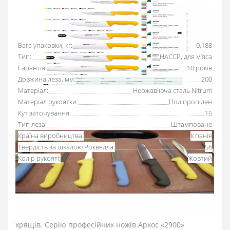
Основні характеристики
Всі характеристики
Вага упаковки, кг:
0,188
Тип:
HACCP, для м’яса
Гарантія:
10 років
Довжина леза, мм:
200
Матеріал:
Нержавіюча сталь Nitrum
Матеріал рукоятки:
Поліпропілен
Кут заточування:
15
Тип леза:
Штамповане
Країна виробництва:
Іспанія
Твердість за шкалою Роквелла:
56
Колір рукояті:
Жовтий
Ніж для обробки м’яса 200 мм серії «2900» Аркос
з
рукояткою жовтого
кольору
використовується для
обробки м’ясної туші, видалення прожилок та
хрящів. Серію професійних ножів Аркос «2900»