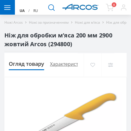
0
UA
/
RU
Ножі Arcos
Ножі за призначенням
Ножі для м’яса
Ніж для оброб
Ніж для обробки м’яса 200 мм 2900
жовтий Arcos (294800)
Огляд товару
Характеристики
Доставка і оплат