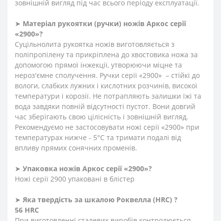
зовнішній вигляд під час всього періоду експлуатації.
➤
Матеріал
рукоятки
(
ручки
)
ножів Аркос серії
«2900»?
Суцільнолита рукоятка ножів виготовляється з
поліпропілену та прикріплена до хвостовика ножа за
допомогою прямої інжекції, утворюючи міцне та
нероз'ємне сполучення. Ручки серії «2900» – стійкі до
вологи, слабких лужних і кислотних розчинів, високої
температури і корозії. Не потрапляють залишки їжі та
вода завдяки повній відсутності пустот. Вони довгий
час зберігають свою цілісність і зовнішній вигляд.
Рекомендуємо не застосовувати ножі серії «2900» при
температурах нижче - 5°С та тримати подалі від
впливу прямих сонячних променів.
➤
Упаковка ножів Аркос серії «2900»?
Ножі серії 2900 упаковані в блістер
➤
Яка твердість
за
шкалою
Роквелла
(HRC)
?
56 HRC
При виготовленні сталевих виробів контролюється