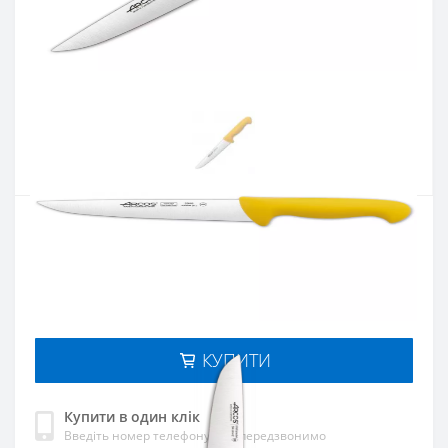
Артикул:
294800
Наявність:
Є в наявності
Кількість:
Цiна 925 грн.
-
+
КУПИТИ
Купити в один клік
Введіть номер телефону і ми передзвонимо