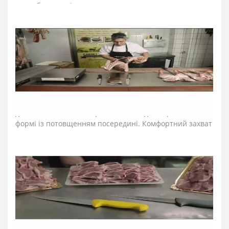
розробили для інтенсивного використання на кухнях
ресторанів та харчових виробництв.
Лезо ножа для м’яса виготовили з ексклюзивної
нержавіючої сталі NITRUM, що має надвисоку ріжучу
здатність, підвищену твердість та корозостійкість. У
результаті лезо ножа для обробки м’яса довго не
затуплюється, не ржавіє, тому виріб має довгий термін
служби, забезпечуючи економічну ефективність
інвентарю.
Рукоятка професійних ножів м’ясника "2900" ідеальна
для інтенсивного використання, завдяки ергономічній
формі із потовщенням посередині. Комфортний захват
рукоятки не перевантажує кисть руки впродовж
тривалої роботи. Рукоятку виготовили з антиковзкого
поліпропілену, що стійкий до кислот, хлору, миючих
засобів та високих температур. Антиковзкий виступ,
розміщений на кінці рукоятки ножа серії «2900», не
дозволяє руці повара зісковзнути та впливає на
безпечність його використання. Рукоятка гігієнічна
завдяки антибактеріальній обробці. Не розповсюджує
бактерії, грибки та плісняву.