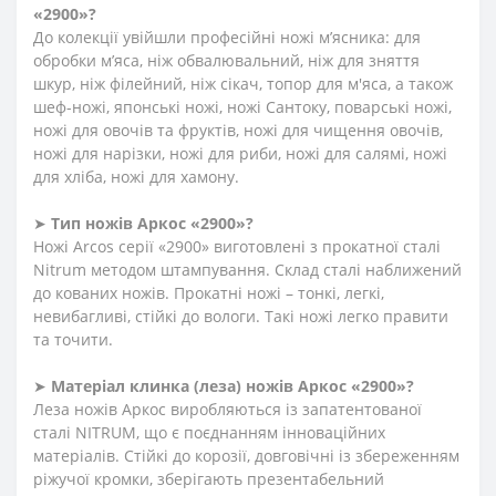
«2900»?
До колекції увійшли професійні ножі м’ясника: для
обробки м’яса, ніж обвалювальний, ніж для зняття
шкур, ніж філейний, ніж сікач, топор для м'яса, а також
шеф-ножі, японські ножі, ножі Сантоку, поварські ножі,
ножі для овочів та фруктів, ножі для чищення овочів,
ножі для нарізки, ножі для риби, ножі для салямі, ножі
для хліба, ножі для хамону.
➤
Тип ножів Аркос «2900»?
Ножі Arcos серії «2900» виготовлені з прокатної сталі
Nitrum методом штампування. Склад сталі наближений
до кованих ножів. Прокатні ножі – тонкі, легкі,
невибагливі, стійкі до вологи. Такі ножі легко правити
та точити.
➤
Матеріал клинка (леза) ножів Аркос «2900»?
Леза ножів Аркос виробляються із запатентованої
сталі NITRUM, що є поєднанням інноваційних
матеріалів. Стійкі до корозії, довговічні із збереженням
ріжучої кромки, зберігають презентабельний