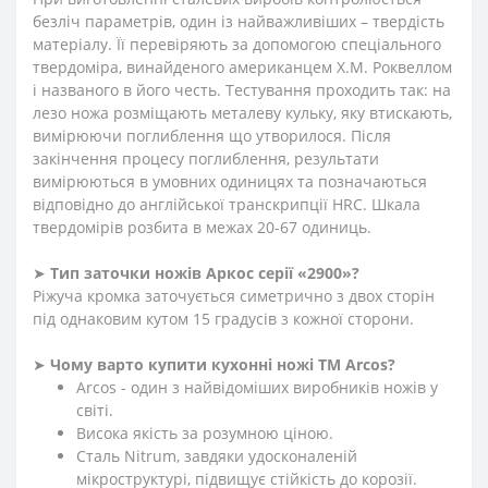
безліч параметрів, один із найважливіших – твердість
матеріалу. Її перевіряють за допомогою спеціального
твердоміра, винайденого американцем Х.М. Роквеллом
і названого в його честь. Тестування проходить так: на
лезо ножа розміщають металеву кульку, яку втискають,
вимірюючи поглиблення що утворилося. Після
закінчення процесу поглиблення, результати
вимірюються в умовних одиницях та позначаються
відповідно до англійської транскрипції HRC. Шкала
твердомірів розбита в межах 20-67 одиниць.
➤
Тип заточки ножів Аркос серії «2900»?
Ріжуча кромка заточується симетрично з двох сторін
під однаковим кутом 15 градусів з кожної сторони.
➤
Чому варто купити кухонні ножі ТМ Arcos?
Arcos - один з найвідоміших виробників ножів у
світі.
Висока якість за розумною ціною.
Сталь Nitrum, завдяки удосконаленій
мікроструктурі, підвищує стійкість до корозії.