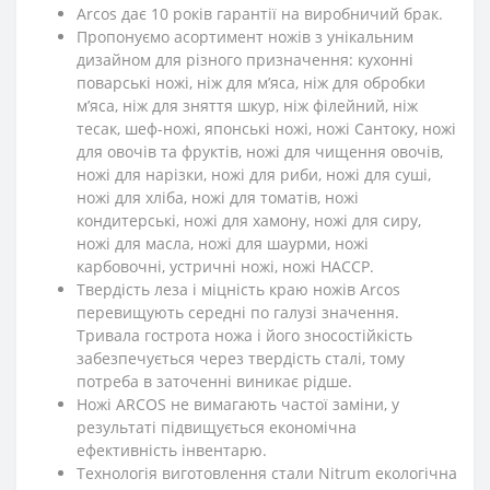
Arcos дає 10 років гарантії на виробничий брак.
Пропонуємо асортимент ножів з унікальним
дизайном для різного призначення: кухонні
поварські ножі, ніж для м’яса, ніж для обробки
м’яса, ніж для зняття шкур, ніж філейний, ніж
тесак, шеф-ножі, японські ножі, ножі Сантоку, ножі
для овочів та фруктів, ножі для чищення овочів,
ножі для нарізки, ножі для риби, ножі для суші,
ножі для хліба, ножі для томатів, ножі
кондитерські, ножі для хамону, ножі для сиру,
ножі для масла, ножі для шаурми, ножі
карбовочні, устричні ножі, ножі HACCP.
Твердість леза і міцність краю ножів Arcos
перевищують середні по галузі значення.
Тривала гострота ножа і його зносостійкість
забезпечується через твердість сталі, тому
потреба в заточенні виникає рідше.
Ножі ARCOS не вимагають частої заміни, у
результаті підвищується економічна
ефективність інвентарю.
Технологія виготовлення стали Nitrum екологічна