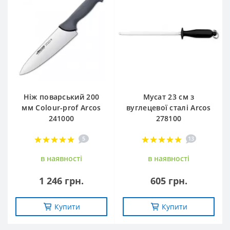
Ніж поварський 200
Мусат 23 см з
мм Сolour-prof Arcos
вуглецевої сталі Arcos
241000
278100
5
13
в наявностi
в наявностi
1 246 грн.
605 грн.
Купити
Купити