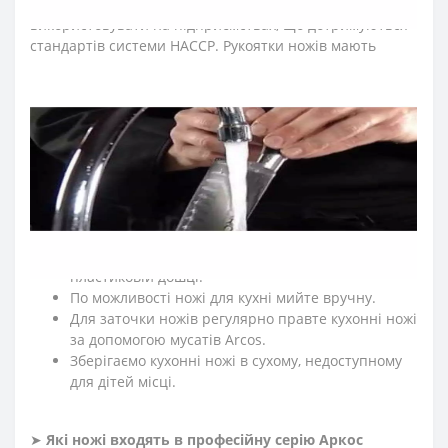
Серію ножів м’ясника Аркос "2900" рекомендуємо
використовувати на підприємствах, що дотримуються
стандартів системи HACCP. Рукоятки ножів мають
кольорове кодування за призначенням.
≡
ЧАСТІ ПИТАННЯ ПРО ПРОФЕСІЙНІ НОЖІ ARCOS
СЕРІЇ «2900»
?
➤
Як доглядати за кухонними ножами Аркос?
Мийте кухонні ножі відразу після використання.
Після експлуатації протирайте насухо кухонні
ножі м'якою тканиною.
Рекомендуємо нарізати на дерев'яній або
пластиковій дошці.
По можливості ножі для кухні мийте вручну.
Для заточки ножів регулярно правте кухонні ножі
за допомогою мусатів Arcos.
Зберігаємо кухонні ножі в сухому, недоступному
для дітей місці.
➤
Які ножі входять в професійну серію Аркос