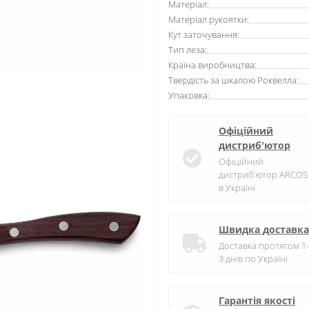
Матеріал:
Матеріал рукоятки:
Кут заточування:
Тип леза:
Країна виробництва:
Твердість за шкалою Роквелла:
Упаковка:
Офіційний
дистриб'ютор
Офіційний
дистриб'ютор ARCOS
в Україні
Швидка доставка
Доставка протягом 1-
3 днів по Україні
Гарантія якості