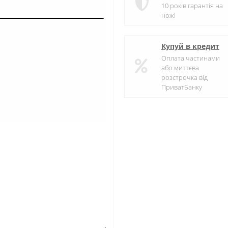
10 років гарантія на
ножі
Купуй в кредит
Оплата частинами
або миттєва
розстрочка від
ПриватБанку