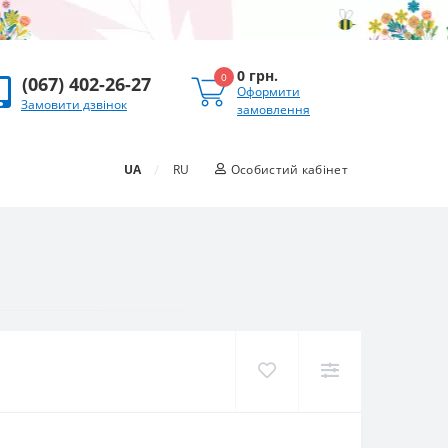
0 грн.
0
(067) 402-26-27
Оформити
Замовити дзвінок
замовлення
/
UA
RU
Особистий кабінет