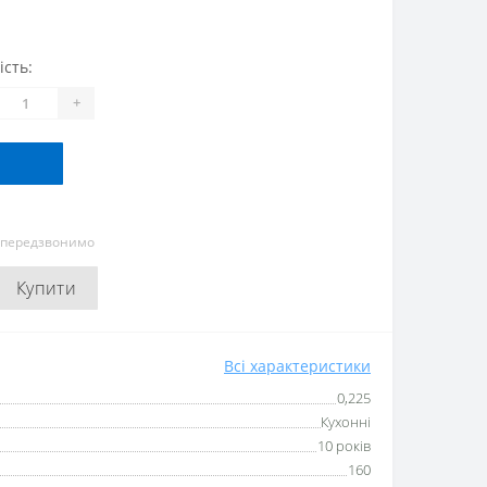
ість:
+
и передзвонимо
Купити
Всі характеристики
0,225
Кухонні
10 років
160