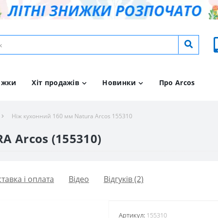
ижки
Хіт продажів
Новинки
Про Arcos
Ніж кухонний 160 мм Natura Arcos 155310
A Arcos (155310)
тавка і оплата
Вiдео
Відгуків (2)
Артикул:
155310