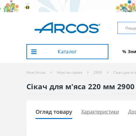
Каталог
% Зн
Ножі Arcos
Ножі по серіях
2900
Сікач для м'
Сікач для м'яса 220 мм 2900 
Огляд товару
Характеристики
Дос