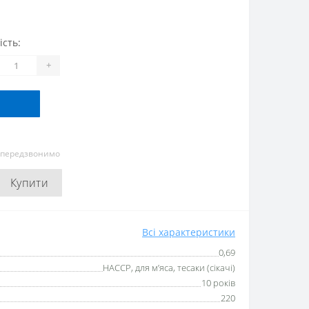
ість:
+
и передзвонимо
Купити
Всі характеристики
0,69
HACCP, для м’яса, тесаки (сікачі)
10 років
220