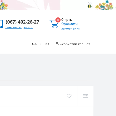
0 грн.
0
(067) 402-26-27
Оформити
Замовити дзвінок
замовлення
/
UA
RU
Особистий кабінет