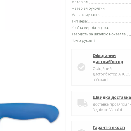
Матеріал:
Матеріал рукоятки:
Кут заточування:
Тип леза:
Країна виробництва:
Твердість за шкалою Роквелла:
Колір рукояті:
Офіційний
дистриб'ютор
Офіційний
дистриб'ютор ARCOS
в Україні
Швидка доставка
Доставка протягом 1-
3 днів по Україні
Гарантія якості