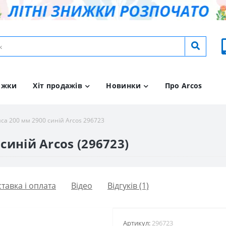
ижки
Хіт продажів
Новинки
Про Arcos
яса 200 мм 2900 синій Arcos 296723
синій Arcos (296723)
тавка і оплата
Вiдео
Відгуків (1)
Артикул:
296723