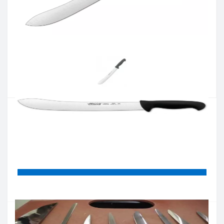
Артикул:
292825
Наявність:
немає в наявностi
Кількість:
Цiна 1 341 грн.
-
+
КУПИТИ