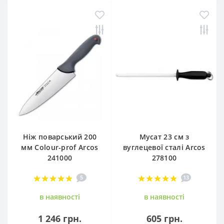
Ніж поварський 200
Мусат 23 см з
мм Сolour-prof Arcos
вуглецевої сталі Arcos
241000
278100
5
13
в наявностi
в наявностi
1 246 грн.
605 грн.