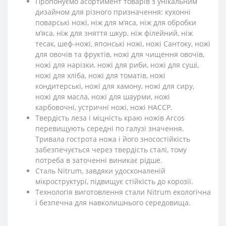
Пропонуємо асортимент товарів з унікальним
дизайном для різного призначення: кухонні
поварські ножі, ніж для м’яса, ніж для обробки
м’яса, ніж для зняття шкур, ніж філейний, ніж
тесак, шеф-ножі, японські ножі, ножі Сантоку, ножі
для овочів та фруктів, ножі для чищення овочів,
ножі для нарізки, ножі для риби, ножі для суші,
ножі для хліба, ножі для томатів, ножі
кондитерські, ножі для хамону, ножі для сиру,
ножі для масла, ножі для шаурми, ножі
карбовочні, устричні ножі, ножі HACCP.
Твердість леза і міцність краю ножів Arcos
перевищують середні по галузі значення.
Тривала гострота ножа і його зносостійкість
забезпечується через твердість сталі, тому
потреба в заточенні виникає рідше.
Сталь Nitrum, завдяки удосконаленій
мікроструктурі, підвищує стійкість до корозії.
Технологія виготовлення стали Nitrum екологічна
і безпечна для навколишнього середовища.