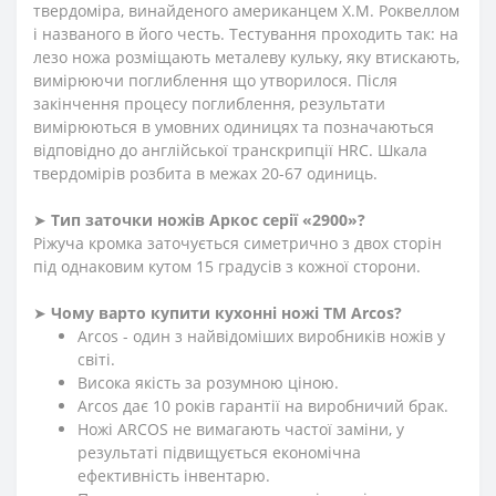
твердоміра, винайденого американцем Х.М. Роквеллом
і названого в його честь. Тестування проходить так: на
лезо ножа розміщають металеву кульку, яку втискають,
вимірюючи поглиблення що утворилося. Після
закінчення процесу поглиблення, результати
вимірюються в умовних одиницях та позначаються
відповідно до англійської транскрипції HRC. Шкала
твердомірів розбита в межах 20-67 одиниць.
➤
Тип заточки ножів Аркос серії «2900»?
Ріжуча кромка заточується симетрично з двох сторін
під однаковим кутом 15 градусів з кожної сторони.
➤
Чому варто купити кухонні ножі ТМ Arcos?
Arcos - один з найвідоміших виробників ножів у
світі.
Висока якість за розумною ціною.
Arcos дає 10 років гарантії на виробничий брак.
Ножі ARCOS не вимагають частої заміни, у
результаті підвищується економічна
ефективність інвентарю.