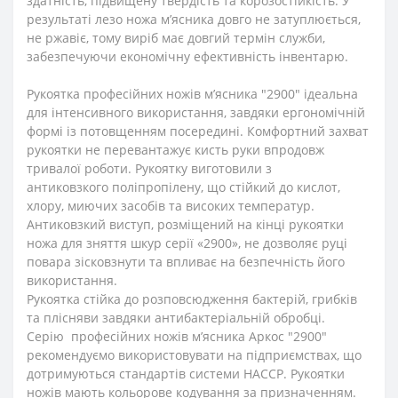
здатність, підвищену твердість та корозостійкість. У
результаті лезо ножа м’ясника довго не затуплюється,
не ржавіє, тому виріб має довгий термін служби,
забезпечуючи економічну ефективність інвентарю.
Рукоятка професійних ножів м’ясника "2900" ідеальна
для інтенсивного використання, завдяки ергономічній
формі із потовщенням посередині. Комфортний захват
рукоятки не перевантажує кисть руки впродовж
тривалої роботи. Рукоятку виготовили з
антиковзкого поліпропілену, що стійкий до кислот,
хлору, миючих засобів та високих температур.
Антиковзкий виступ, розміщений на кінці рукоятки
ножа для зняття шкур серії «2900», не дозволяє руці
повара зісковзнути та впливає на безпечність його
використання.
Рукоятка стійка до розповсюдження бактерій, грибків
та плісняви завдяки антибактеріальній обробці.
Серію професійних ножів м’ясника Аркос "2900"
рекомендуємо використовувати на підприємствах, що
дотримуються стандартів системи HACCP. Рукоятки
ножів мають кольорове кодування за призначенням.