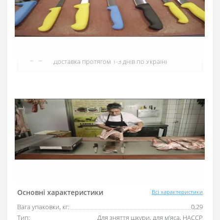
Офіційний дистриб'ютор
Офіційний дистриб'ютор ARCOS в Україні
Швидка доставка
Доставка протягом 1-3 днів по Україні
Гарантія якості
10 років гарантія на ножі
Купуй в кредит
Оплата частинами або миттєва розстрочка
від ПриватБанку
Основні характеристики
Всі характеристики
Вага упаковки, кг:
0,29
Тип:
Для зняття шкури, для м’яса, HACCP