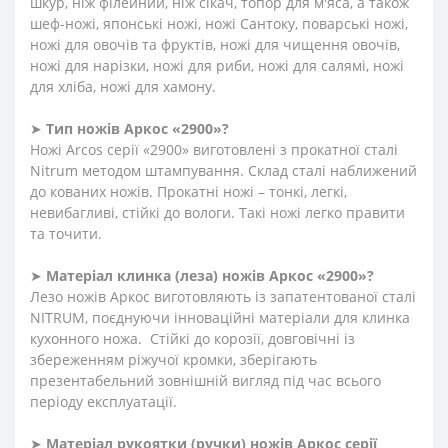
шкур, ніж філейний, ніж сікач, топор для м'яса, а також
шеф-ножі, японські ножі, ножі Сантоку, поварські ножі,
ножі для овочів та фруктів, ножі для чищення овочів,
ножі для нарізки, ножі для риби, ножі для салямі, ножі
для хліба, ножі для хамону.
➤
Тип ножів Аркос «2900»?
Ножі Arcos серії «2900» виготовлені з прокатної сталі
Nitrum методом штампування. Склад сталі наближений
до кованих ножів. Прокатні ножі – тонкі, легкі,
невибагливі, стійкі до вологи. Такі ножі легко правити
та точити.
➤
Матеріал клинка (леза) ножів Аркос «2900»?
Лезо ножів Аркос виготовляють із запатентованої сталі
NITRUM, поєднуючи інноваційні матеріали для клинка
кухонного ножа. Стійкі до корозії, довговічні із
збереженням ріжучої кромки, зберігають
презентабельний зовнішній вигляд під час всього
періоду експлуатації.
➤
Матеріал
рукоят
ки
(
ручки
)
ножів Аркос серії