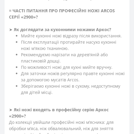
≡
ЧАСТІ ПИТАННЯ ПРО ПРОФЕСІЙНІ НОЖІ ARCOS
СЕРІЇ «2900»
?
➤
Як доглядати за кухонними ножами Аркос?
Мийте кухонні ножі відразу після використання.
Після експлуатації протирайте насухо кухонні
ножі м'якою тканиною.
Рекомендуємо нарізати на дерев'яній або
пластиковій дошці.
По можливості ножі для кухні мийте вручну.
Для заточки ножів регулярно правте кухонні ножі
за допомогою мусатів Arcos.
Зберігаємо кухонні ножі в сухому, недоступному
для дітей місці.
➤
Які ножі входять в професійну серію Аркос
«2900»?
До колекції увійшли професійні ножі м’ясника: для
обробки м’яса, ніж обвалювальний, ніж для зняття