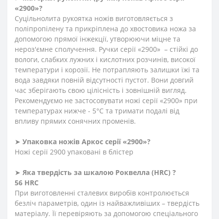
«2900»?
Суцільнолита рукоятка ножів виготовляється з
поліпропілену та прикріплена до хвостовика ножа за
допомогою прямої інжекції, утворюючи міцне та
нероз'ємне сполучення. Ручки серії «2900» – стійкі до
вологи, слабких лужних і кислотних розчинів, високої
температури і корозії. Не потрапляють залишки їжі та
вода завдяки повній відсутності пустот. Вони довгий
час зберігають свою цілісність і зовнішній вигляд.
Рекомендуємо не застосовувати ножі серії «2900» при
температурах нижче - 5°С та тримати подалі від
впливу прямих сонячних променів.
➤
Упаковка ножів Аркос серії «2900»?
Ножі серії 2900 упаковані в блістер
➤
Яка твердість
за
шкалою
Роквелла
(HRC)
?
56 HRC
При виготовленні сталевих виробів контролюється
безліч параметрів, один із найважливіших – твердість
матеріалу. Її перевіряють за допомогою спеціального