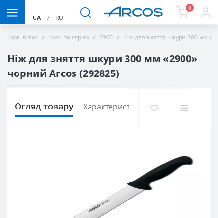
0
UA
/
RU
Ножі Arcos
Ножі по серіях
2900
Ніж для зняття шкури 300 мм «2
Ніж для зняття шкури 300 мм «2900»
чорний Arcos (292825)
Огляд товару
Характеристики
Доставка і оплат