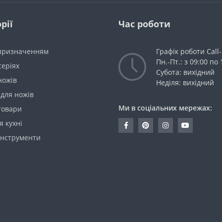
рії
Час роботи
 призначенням
Графік роботи Call
Пн.-Пт.: з 09:00 по 
серіях
Субота: вихідний
ножів
Неділя: вихідний
для ножів
Ми в соціальних мережах:
товари
я кухні
інструменти