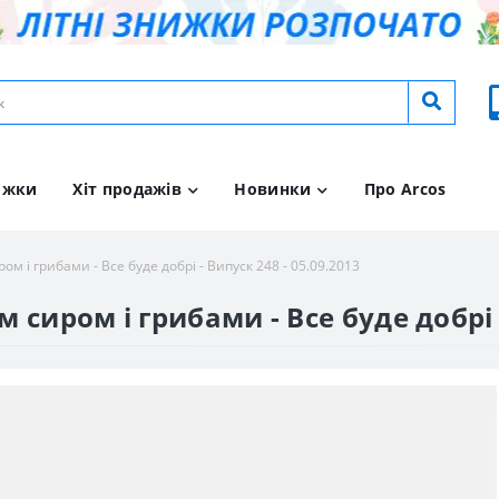
ижки
Хіт продажів
Новинки
Про Arcos
м і грибами - Все буде добрі - Випуск 248 - 05.09.2013
сиром і грибами - Все буде добрі -