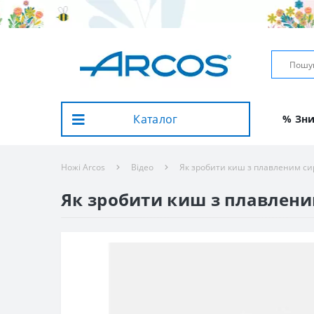
Каталог
% Зн
Ножі Arcos
Вiдео
Як зробити киш з плавленим сиро
Як зробити киш з плавленим 