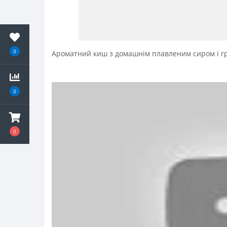
0
Ароматний киш з домашнім плавленим сиром і г
0
0