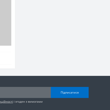
Підписатися
нційності
і згоден з вимогами