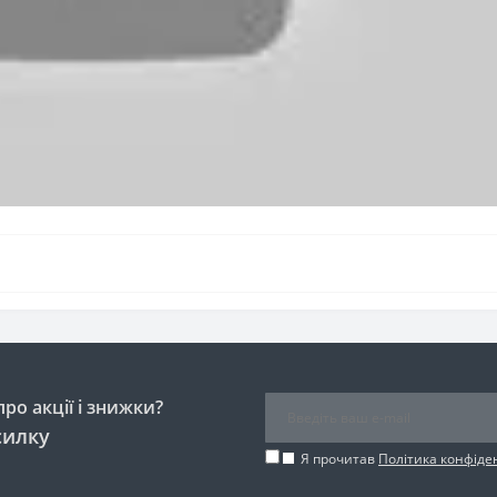
ро акції і знижки?
силку
Я прочитав
Політика конфіде