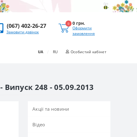
0 грн.
0
(067) 402-26-27
Оформити
Замовити дзвінок
замовлення
/
UA
RU
Особистий кабінет
 Випуск 248 - 05.09.2013
Акції та новини
Вiдео