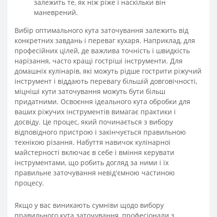
залежить те, як ніж ріже і наскільки він
маневрений.
Вибір оптимального кута заточування залежить від
конкретних завдань і переваг кухаря. Наприклад, для
професійних цілей, де важлива точність і швидкість
нарізання, часто кращі гостріші інструменти. Для
домашніх кулінарів, які можуть рідше гострити ріжучий
інструмент і віддають перевагу більшій довговічності,
міцніші кути заточування можуть бути більш
придатними. Освоєння ідеального кута обробки для
ваших ріжучих інструментів вимагає практики і
досвіду. Це процес, який починається з вибору
відповідного пристрою і закінчується правильною
технікою різання. Набуття навичок кулінарної
майстерності включає в себе і вміння керувати
інструментами, що робить догляд за ними і їх
правильне заточування невід'ємною частиною
процесу.
Якщо у вас виникають сумніви щодо вибору
правильного кута заточування, професіонали з