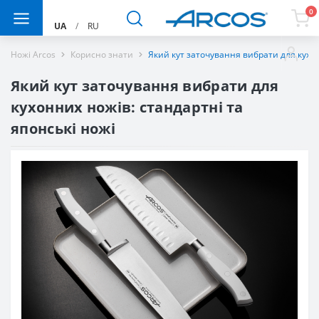
0
UA
/
RU
Ножі Arcos
Корисно знати
Який кут заточування вибрати для кухон
Який кут заточування вибрати для
кухонних ножів: стандартні та
японські ножі