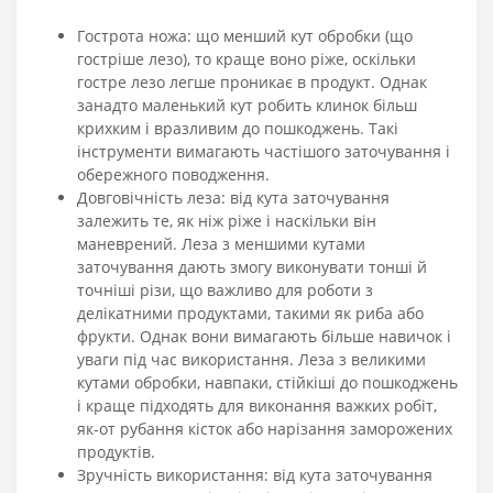
Гострота ножа: що менший кут обробки (що
гостріше лезо), то краще воно ріже, оскільки
гостре лезо легше проникає в продукт. Однак
занадто маленький кут робить клинок більш
крихким і вразливим до пошкоджень. Такі
інструменти вимагають частішого заточування і
обережного поводження.
Довговічність леза: від кута заточування
залежить те, як ніж ріже і наскільки він
маневрений. Леза з меншими кутами
заточування дають змогу виконувати тонші й
точніші різи, що важливо для роботи з
делікатними продуктами, такими як риба або
фрукти. Однак вони вимагають більше навичок і
уваги під час використання. Леза з великими
кутами обробки, навпаки, стійкіші до пошкоджень
і краще підходять для виконання важких робіт,
як-от рубання кісток або нарізання заморожених
продуктів.
Зручність використання: від кута заточування