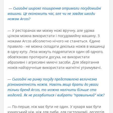
—
Сьогодні широке поширення отримали посудомийні
машини. Це економить час, але чи не завдає шкоди
ножам Arcos?
—
У ресторанах ми моєму ножі вручну, але удома
цілком можна використати і посудомийну машину. З
ножами Arcos абсолютно нічого не станеться. Єдине
правило - не можна складати декілька ножів в машинці
в одну купу. Леза можуть подряпатися один об одного,
обов'язково протирати досуха, не використати
абразивні і агресивні миючі засоби. Для зберігання
ножів найзручніше використати магнітні утримувачі.
—
Сьогодні на ринку посуду представлена величезна
різноманітність ножів. Навіть якщо брати до уваги
тільки бренд Arcos, то можна налічити більше ста
моделей. Як не розгубитися і вибрати "правильний" ніж?
—
По-перше, ніж має бути не один. У кухаря має бути
кухарський ніж, ніж для риби, для гастрономії, десертів