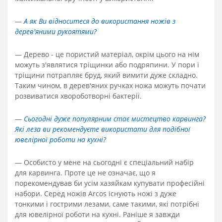
—
А як Ви відноситеся до використання ножів з
дерев'яними рукоятями?
—
Дерево - це пористий матеріал, окрім цього на нім
можуть з'являтися тріщинки або подряпини. У пори і
тріщини потрапляє бруд, який вимити дуже складно.
Таким чином, в дерев'яних ручках ножа можуть почати
розвиватися хвороботворні бактерії.
—
Сьогодні дуже популярним стає мистецтво карвинга?
Які леза ви рекомендуєте використати для подібної
ювелірної роботи на кухні?
—
Особисто у мене на сьогодні є спеціальний набір
для карвинга. Проте це не означає, що я
порекомендував би усім хазяйкам купувати професійні
набори. Серед ножів Arcos існують ножі з дуже
тонкими і гострими лезами, саме такими, які потрібні
для ювелірної роботи на кухні. Раніше я завжди