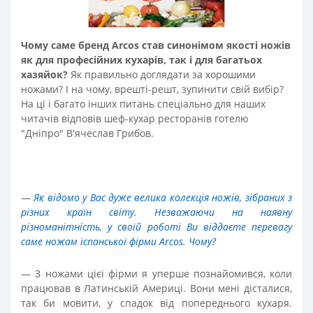
Чому саме бренд Arcos став синонімом якості ножів
як для професійних кухарів, так і для багатьох
хазяйок?
Як правильно доглядати за хорошими
ножами? І на чому, врешті-решт, зупинити свій вибір?
На ці і багато інших питань спеціально для наших
читачів відповів шеф-кухар ресторанів готелю
"Дніпро" В'ячеслав Грибов.
—
Як відомо у Вас дуже велика колекція ножів, зібраних з
різних країн світу. Незважаючи на наявну
різноманітність, у своїй роботі Ви віддаєте перевагу
саме ножам іспанської фірми Arcos. Чому?
—
З ножами цієї фірми я уперше познайомився, коли
працював в Латинській Америці. Вони мені дісталися,
так би мовити, у спадок від попереднього кухаря.