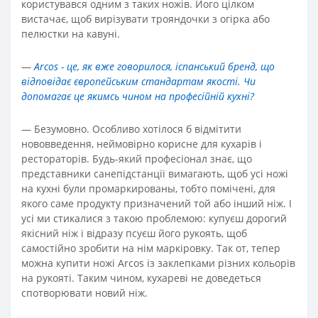
користувався одним з таких ножів. Його цілком
вистачає, щоб вирізувати трояндочки з огірка або
пелюстки на кавуні.
—
Arcos - це, як вже говорилося, іспанський бренд, що
відповідає європейським стандартам якості. Чи
допомагає це якимсь чином на професійній кухні?
—
Безумовно. Особливо хотілося б відмітити
нововведення, неймовірно корисне для кухарів і
рестораторів. Будь-який професіонал знає, що
представники санепідстанції вимагають, щоб усі ножі
на кухні були промаркированы, тобто помічені, для
якого саме продукту призначений той або інший ніж. І
усі ми стикалися з такою проблемою: купуєш дорогий
якісний ніж і відразу псуєш його рукоять, щоб
самостійно зробити на нім маркіровку. Так от, тепер
можна купити ножі Arcos із заклепками різних кольорів
на рукояті. Таким чином, кухареві не доведеться
спотворювати новий ніж.