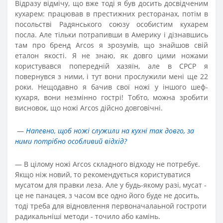
Відразу відмічу, що вже тоді я був досить досвідченим
кухарем: працював в престижних ресторанах, потім в
посольстві Радянського союзу особистим кухарем
посла. Але тільки потрапивши в Америку і дізнавшись
там про бренд Arcos я зрозумів, що знайшов свій
еталон якості. Я не знаю, як довго цими ножами
користувався попередній хазяїн, але в СРСР я
повернувся з ними, і тут вони прослужили мені ще 22
роки. Нещодавно я бачив свої ножі у іншого шеф-
кухаря, вони незмінно гострі! Тобто, можна зробити
висновок, що ножі Arcos дійсно довговічні.
—
Напевно, щоб ножі служили на кухні так довго, за
ними потрібно особливий відхід?
—
В цілому ножі Arcos складного відходу не потребує.
Якщо ніж новий, то рекомендується користуватися
мусатом для правки леза. Але у будь-якому разі, мусат -
це не панацея, з часом все одно його буде не досить,
тоді треба для відновлення первоначалаьной гостроти
радикальніші методи - точило або камінь.