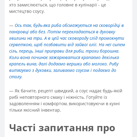
хто замислюється, що головне в кулінарії - це
мистецтво соусу.
—
Ось так, будь-яка риба обсмажується на сковорідці в
паніровці або без. Потім перекладається в духовку
хвилини на три. А в цей час сковороду слід промокнути
серветкою, щоб позбавити від зайвої олії. На неї сыпем
сіль, перець, інші приправи для риби, трохи борошна.
Коли вона починає зажарюватися крапаємо декілька
крапель вина, далі додаємо вершки або молоко. Рибу
витягуємо з духовки, заливаємо соусом і подаємо до
столу.
—
Як бачите, рецепт швидкий, а соус надає будь-якій
рибі неповторного смаку і ніжність. Готуйте із
задоволенням і комфортом, використовуючи в кухні
тільки якісний інвентар.
Часті запитання про