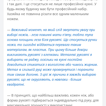
і так далі. І це стосується не лише професійної кухні. У
будь-якому будинку має бути професійний набір.
Хазяйка не повинна різати все одним маленьким
ножем.
—
Важливий момент, на який слід звертати увагу при
виборі ножів, - леза повинні мати п'яту, тобто тупа
основа площини леза біля рукояті. Що стосується ручки
ножа, то сьогодні віддається перевага таким
матеріалам, як пластик. При цьому більше довіри
викликають рукояті з клепками. Металеві рукояті я
вибирати не раджу, оскільки на кухні постійно
доводиться стикатися з вологістю або чимось жирним.
Метал в слизькій руці може провернутися і поранити
тим самим долоню. З цієї ж причини я завжди вибираю
рукояті, що не округляють, а навпаки - більше
квадратні.
—
В принципі, що найбільш важливо, кожен ніж, або
форма рукояті підбирається індивідуально під руку, для
максимальної зручності у використанні.