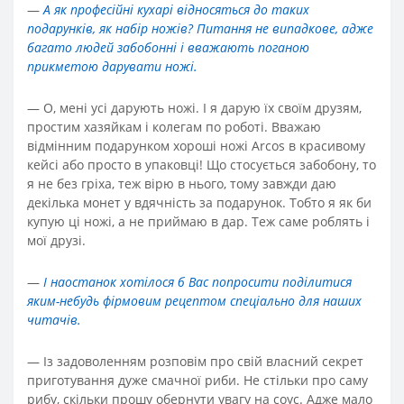
—
А як професійні кухарі відносяться до таких
подарунків, як набір ножів? Питання не випадкове, адже
багато людей забобонні і вважають поганою
прикметою дарувати ножі.
—
О, мені усі дарують ножі. І я дарую їх своїм друзям,
простим хазяйкам і колегам по роботі. Вважаю
відмінним подарунком хороші ножі Arcos в красивому
кейсі або просто в упаковці! Що стосується забобону, то
я не без гріха, теж вірю в нього, тому завжди даю
декілька монет у вдячність за подарунок. Тобто я як би
купую ці ножі, а не приймаю в дар. Теж саме роблять і
мої друзі.
—
І наостанок хотілося б Вас попросити поділитися
яким-небудь фірмовим рецептом спеціально для наших
читачів.
—
Із задоволенням розповім про свій власний секрет
приготування дуже смачної риби. Не стільки про саму
рибу, скільки прошу обернути увагу на соус. Адже мало